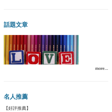
公布名單！
2017/08/07
話題文章
more...
貞節只是個傳說，你不知道的明清女性故事
愛，不分性別。守節只為「伊」的真實愛情故事
名人推薦
2017/02/17
2016/11/28
【好評推薦】