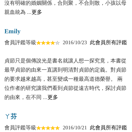
沒有明確的婚姻關係，合則聚，不合則散，小孩以母
哪一個男兒沒有母親，從他們呱呱墜地到鬢髮蒼
親血統為 ...
更多
蒼，母親的慈愛總在眼前，那是男兒們的精神之源。
但是，男兒們光有母愛是不夠的。於是在他們青春年
Emily
少之際，在一個個妙齡少女中擇定了佳偶，妻子也就
來到了男兒們身邊盡為婦之德。
會員評鑑等級
2016/10/23
此會員所有評鑑
不同的妻子有不同的相夫之法，有「嫁雞隨雞，
嫁狗隨狗」，安守本分的；有夫娼婦隨，樂於家庭生
貞節只是個傳說光是書名就讓人想一探究竟，本書從
活的。不過，倘若這些妻子所遇不菲，則有幫兇之
最早貞節的由來一直講到明清對貞節的定義。對貞節
嫌，或被淩壓之苦。反之，則有「賢內助」之譽。這
的要求越來越高，甚至變成一種最高道德榮譽。 兩
類妻子基本不干預男人們的事，管家是她們的本分，
位作者的研究讓我們看到貞節從遠古時代，探討貞節
省去了男人們天生不喜歡的煩瑣，是男人們生活的必
的由來，在不同 ...
更多
須。但，男人們的前程就只好靠自己掌舵了。至於望
夫成龍的妻子們，喜歡在男人們面前指指點點。如果
ㄚ芬
分寸掌握得當，則理所當然位「賢內助」之列。但如
會員評鑑等級
2016/10/21
此會員所有評鑑
果過火，則往往擔著「悍婦」惡名。當然，她們的男