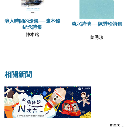
溶入時間的滄海──陳本銘
淡水詩情──陳秀珍詩集
紀念詩集
陳本銘
陳秀珍
相關新聞
more...
秀威多本好書得獎！第39次中小學生優良課外讀物評選