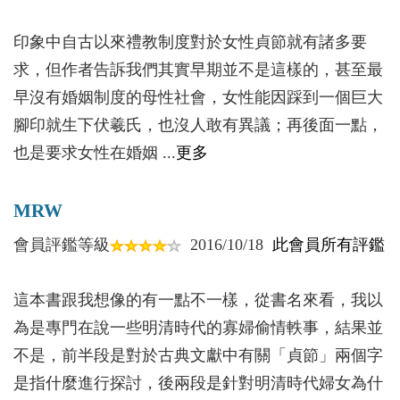
人們表現也各別。有覺著傷了男子氣概，拂袖而去
印象中自古以來禮教制度對於女性貞節就有諸多要
的；有為著一口氣，發憤圖強，終合妻意的。受益於
求，但作者告訴我們其實早期並不是這樣的，甚至最
妻子的指教的男人們不在少數。最著名的恐怕非美國
早沒有婚姻制度的母性社會，女性能因踩到一個巨大
總統林肯莫屬，由於妻子的牢騷林肯先生完成了從木
腳印就生下伏羲氏，也沒人敢有異議；再後面一點，
匠到到總統的蛻變。可見，妻的指點並非壞事。不
也是要求女性在婚姻 ...
更多
過，壞女人的指點是一定會壞事的。男兒們可得當
心，千萬別碰上這些壞女人！事業上得到女人指教的
MRW
男人會比單槍匹馬優秀許多，呂后之於劉邦、虞姬之
會員評鑑等級
2016/10/18
此會員所有評鑑
於項羽，一覽便知。那麼，女人做「賢內助」還是
「悍婦」？我看，得由具體情境來定。需要時，二者
這本書跟我想像的有一點不一樣，從書名來看，我以
合一，也未嘗不可。
為是專門在說一些明清時代的寡婦偷情軼事，結果並
男人是長不大的孩子，總是需要不時進行這或那
不是，前半段是對於古典文獻中有關「貞節」兩個字
的調教。有時，男人的兩個調教者——母親和妻子，
是指什麼進行探討，後兩段是針對明清時代婦女為什
還會為調教男人，意見相左而失和，弄得男兒們左右