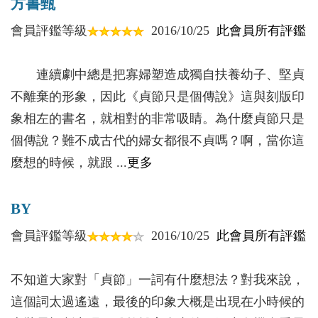
方書甄
鞠躬盡瘁保血脈──美人喬氏
時期女性的生存狀態和中國人的貞節觀念進行了全面
會員評鑑等級
2016/10/25
此會員所有評鑑
反清復明奇女子──秦淮八豔之首柳如是
反思。
為盡忠孝捨貞節──武將之女韓氏
在劉佳此書中，明清寡婦形形色色。有賢順守節
連續劇中總是把寡婦塑造成獨自扶養幼子、堅貞
的、有同性婚戀的、有追求性解放的、有追求婚姻自
不離棄的形象，因此《貞節只是個傳說》這與刻版印
【柒】失節還是餓死──理性的選擇
由的，而當時社會對這些女性的評判，劉佳也一一道
象相左的書名，就相對的非常吸睛。為什麼貞節只是
再婚路上多陷阱
出。但不難看出，明清時期雖然對女性的禁錮並沒有
個傳說？難不成古代的婦女都很不貞嗎？啊，當你這
權衡利弊求保障
消退，繩之她們的依然是正統的三從四德，但她們的
麼想的時候，就跟 ...
更多
寡婦終能熬成婆
潑辣大膽也是突出的。這也是明清這個特定時期賦予
她們的。
BY
【捌】守節還是失節──形形色色的「節婦」
明清兩代經歷了我國封建社會的集權高峰，感受了資
守了節，卻丟了命
會員評鑑等級
2016/10/25
此會員所有評鑑
本主義萌芽的曇花一現，見證了我國封建統治由漢族
為「他」守節，卻愛著「她」
到少數民族異代的震盪，走過了強盛與衰落，品嘗了
不知道大家對「貞節」一詞有什麼想法？對我來說，
歷史走向近代化的艱難歷程，以及西學的搖撼；有帝
【玖】跳槽還是留任──為改嫁而努力
這個詞太過遙遠，最後的印象大概是出現在小時候的
王將相的功德與聲色，也有市井小民的風情與愉悅；