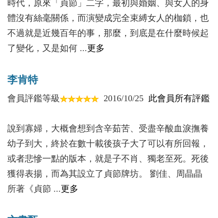
宋若憲、宋若荀
看來，完全是一廂情願。因為這些女性不婚而孕，實
時代，原來「貞節」二字，最初與婚姻、與女人的身
用男人思維教育女性的人生教科書──《女論語》
際上是上古群婚制的反映。上古人類只知其母不知其
體沒有絲毫關係，而演變成完全束縛女人的枷鎖，也
父，自然難以道出父親是誰，因此就給了後世可利用
不過就是近幾百年的事，那麼，到底是在什麼時候起
【肆】當皇帝還是當老闆──「好男人」論持家
的空間，有了後世的種種附會。
了變化，又是如何 ...
更多
女怕嫁錯郎，男怕娶錯娘
不過，女性的自由，並沒有世代延續。自從男性
老公要寵，老婆要哄
佔據這個世界的主導權之後，女性至高無上的輝煌與
李肯特
拒絕多角戀，不練劈腿功
榮光就一去不復返了，當然婚姻的自由也隨之而逝。
會員評鑑等級
2016/10/25
此會員所有評鑑
地久天長持好「家」
周武王伐紂時說：「牝雞無晨，牝雞之晨，惟家之
索」，直截了當宣佈了女子社會政治家庭權力的覆
說到寡婦，大概會想到含辛茹苦、受盡辛酸血淚撫養
【伍】真話還是假話──口是心非話貞節
滅。漢武帝則更殘忍，為斷絕子少母壯，年輕的母親
幼子到大，終於在數十載後孩子大了可以有所回報，
嘴上說的「貞節」頭頭是道，其實不切實際
可能干政的後患，乾脆把漢昭帝母親殺了，為北魏殺
或者悲慘一點的版本，就是子不肖、獨老至死。死後
現實生活中更人性化的「貞節」實踐
母立子立下效仿的榜樣。於是中國歷史就給人形成了
獲得表揚，而為其設立了貞節牌坊。 劉佳、周晶晶
貞節其實可以「說一套，做一套」
女性備受壓迫的印象，似乎一部中國史就是一部男人
所著《貞節 ...
更多
壓迫女性的歷史。劉佳此書突破了此種觀念的局限，
【陸】妓女還是英雄──失身的節婦與離異的列女
以明清寡婦為例，立足文獻，以通俗的方式，對明清