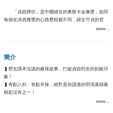
「貞節牌坊」是中國婦女的奧斯卡金像獎，如同
每個女演員獲獎的心路歷程都不同，婦女守貞的背
後，也有著千奇百怪的理由，有的為名、有人為利，
more...
甚至有可能是為了掩飾兩女同居，多元成家的事
實？！想搞清楚守貞是怎麼一回事，這本書是你的最
佳選擇！──李勁樺，臺北市立大直高級中學教師
簡介
【活動速報】2017台北國際書展秀威中外歷史線 立足
作者以通俗易讀的文筆呈現明代節婦的各類形
▍歷史課本沒講的麻辣故事，打破貞節列女的刻板印
本土、放眼世界
貌，描繪出明代庶民社會的多元圖像，有助於後人突
象！
2017/01/26
破對於節婦生活的刻板印象，並了解歷史本身的複雜
▍有點八卦、有點辛辣，絕對是你讀過的明清寡婦最
性，而最終協助讀者去探究人性、道德與社會規範在
精彩沒有之一！
一個時代裡的互動關係。──杜可瑜，臺北市立大直
more...
高級中學教師
☆有堅守丈夫死前遺言，為保住兒子的性命而淪落娼