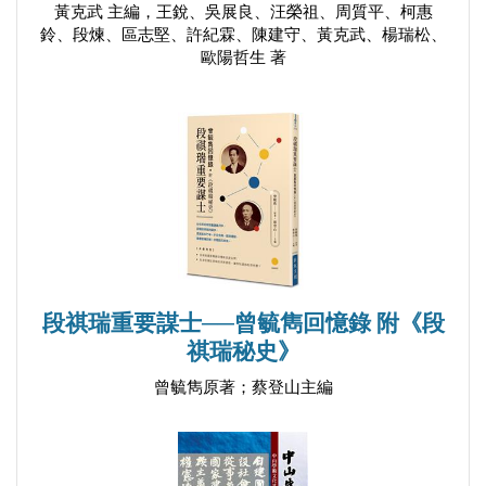
黃克武 主編，王銳、吳展良、汪榮祖、周質平、柯惠
鈴、段煉、區志堅、許紀霖、陳建守、黃克武、楊瑞松、
歐陽哲生 著
段祺瑞重要謀士──曾毓雋回憶錄 附《段
祺瑞秘史》
曾毓雋原著；蔡登山主編