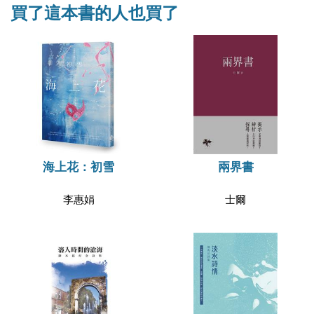
買了這本書的人也買了
海上花：初雪
兩界書
李惠娟
士爾