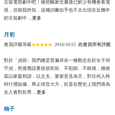
第一輪較量：淨身出戶
古裝電視劇中吧！雖然離家念書後已鮮少有機會看電
有勝利者的驕矜，也有英雄的末路；有盛世的高歌，
第二輪較量：道德貶低與形象醜化
視，但就我所知，這種詞彙似乎也不太出現在近幾年
也有衰世的無奈與振作。其間，其思想、學術與文
的古裝劇中 ...
更多
化，既宏大磅礡，又深微細膩；既波瀾壯觀，又平穩
【拾】續簽還是解聘──為守節而鬥爭
沉著，與政治張力有如伴侶，相隨左右。的確，明清
第一輪較量：守節與逼婚
在中國歷史上是一個轉型時期。明中後期繁盛的商
月初
第二輪較量：繼承人誰說了算？
業，以及立地則可成聖的學風世風，使大河上下四海
會員評鑑等級
2016/10/25
此會員所有評鑑
之內充滿著濃厚的市民風氣，情趣多樣的生活，致使
【拾壹】公理還是後門──旌表貞節的細微門道
產生如《金瓶梅》之類各色獵奇獵豔書籍。在這樣的
對於「貞節」我們總是普遍存在一種觀念在於女子得
血統純正論出身
時代下，女性自然各式各樣。
守貞，然後應該要規規矩矩、不犯錯、不敗德，婚後
列女多為名門後
不過，還有一個主題是劉佳書中道及的──那就
當以家庭和諧，以丈夫、婆家意見為天，對任何人時
牌坊背後是名利
是明清時期雖然是男性的天下，看來是男人的，然而
時行禮如儀，舉止得宜大方，於是在歷史上我們身為
身為女人，她們完全可以自豪地說，這只不過是形式
女人會對於男 ...
更多
【拾貳】人倫關係還是社會保障──對於貞節的另類
吧！因為男人一生都離不開女人的調教。女人得以調
解讀
教男人是與女人一生中兩個重要的角色──母親和妻
柚子
打起「貞」旗辦社會保障
子的角色分不開的。劉佳書中其實就是在談母親和妻