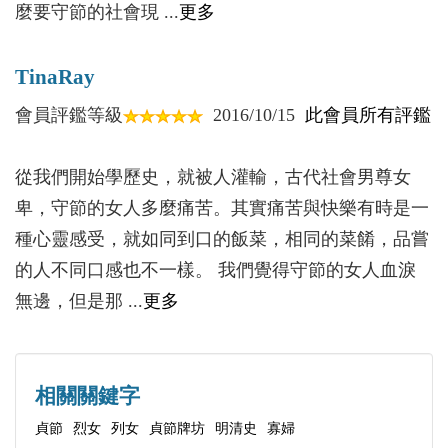
麼要守節的社會現 ...
更多
為難。
這世界該屬於誰呢？！
TinaRay
當然，這可以說又是另一話題。茲當別論。
總之，劉佳此書，對明清時期女性中的寡婦眾生
會員評鑑等級
2016/10/15
此會員所有評鑑
相作了自己的闡釋與認知，並注意到象牙塔與下里巴
人的關係，以淺顯易懂，帶以時下流行的網路等術
從我們開始學歷史，就被人灌輸，古代社會男尊女
語，進行了解析，以餉大眾。這是值得肯定的。而我
卑，守節的女人多麼痛苦。其實痛苦與快樂有時是一
們做學術的，往往忽略學術的普及工作，致使學術走
種心靈感受，就如同到口的飯菜，相同的菜餚，品嘗
不到大眾中去。這難免固步自封，自我欣賞之嫌。當
的人不同口感也不一樣。 我們覺得守節的女人血淚
然，書中不足也是可見的，在此不一一而列。
無邊，但是那 ...
更多
作為他的業師，贈一小序，以資勉勵！
相關關鍵字
貞節
烈女
列女
貞節牌坊
明清史
寡婦