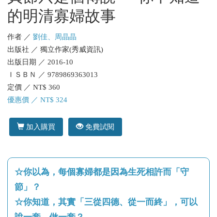
的明清寡婦故事
作者 ／
劉佳、周晶晶
出版社 ／ 獨立作家(秀威資訊)
出版日期 ／ 2016-10
ＩＳＢＮ ／ 9789869363013
定價 ／ NT$ 360
優惠價 ／ NT$ 324
加入購買
免費試閱
☆你以為，每個寡婦都是因為生死相許而「守
節」？
☆你知道，其實「三從四德、從一而終」，可以
說一套、做一套？