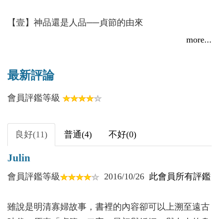
行脈絡化詮釋。本書也從社會經濟的實用觀點，以現
對於女性而言是榮譽？抑或是禁錮？國家權力在其中
【壹】神品還是人品──貞節的由來
今通俗的網路用語，讓讀者同理認知「高大上」的貞
的作用如何？本書可為讀者提示出更多元反思的空
遠古傳說中，愛人都從天上掉下來
節故事。這不僅是一本雅俗皆能覽閱「史普書」，也
more...
間。
愛情和性成為不可分割的伴侶
是另類的性別平等教材。──楊惠如，臺北市立景美
從《周易》的乾坤陰陽對應男女關係
女子高級中學教師
最新評論
貞節來自於處女情結
會員評鑑等級
節婦‧列女‧貞女
【推薦序】
【貳】職場還是情場──《女誡》怎麼說
中國首都師範大學教授 陳曉華
良好(11)
普通(4)
不好(0)
「女聖人」班昭的女性生活厚黑學
Julin
女性婚姻的「職場」攻略──《女誡》
翻閱文獻記載，不難發現男性還沒有佔據世界主
導地位之前，有不少女性履神跡、感神應而懷孕的故
會員評鑑等級
2016/10/26
此會員所有評鑑
【參】老闆還是情郎──「女漢子」看婦德
事，而願意把自己祖上的出生與此相聯繫的往往就是
「女漢子」們的崛起：宋若莘、宋若昭、宋若倫、
後世的帝王將相。不過，這些帝王將相的附會，現在
雖說是明清寡婦故事，書裡的內容卻可以上溯至遠古