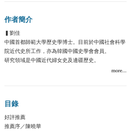
家的寡婦
如何讓歷史教學變得有趣？後學從事歷史教學多
☆有和死去男子「假結婚」，好以寡婦身分掩護的同
年的經驗，深感現有的歷史教科書離學生的精神世界
作者簡介
性相戀者
愈來愈遠，教科書僅是將艱澀的文獻轉為當代語言，
☆有「擔心」教書先生夜晚太寂寞，主動提供陪睡服
▍劉佳
歷史事件離現在學生的生活經驗太遠，難以與現代視
務的寡婦
中國首都師範大學歷史學博士。目前於中國社會科學
野與價值對話，皆讓中學生難以親近「歷史」，讓歷
☆有為了讓家裡經濟改善而選擇改嫁的寡婦……
院近代史所工作，亦為韓國中國史學會會員。
2017台北國際書展，秀威活動搶先看！
史始終成為背科，而不是有趣的知識。「貞潔只是個
研究領域是中國近代婦女史及邊疆歷史。
傳說－你不知道的明清寡婦故事」轉譯歷史文獻為現
2017/01/11
本書作者挖掘出一個個血淚交織、曲折獵奇的寡婦故
more...
代視角，讓讀者得以親近歷史場景，輕鬆詼諧的口吻
事，描繪出明清時期的寡婦眾生相，引領讀者一窺明
▍周晶晶
抹除時代的隔閡，適合中學生，也適合大眾閱讀及提
清時代多樣且自由的女性面貌，也讓這些原本埋藏在
中國北京師範大學課程與教學論碩士。現任職於北京
升歷史興趣的讀物。──陳一隆，國立臺中第一高級
史料中的古代女性形象，重新被解放出來！作者劉佳
勁松職業高中，擔任語文教師。平日酷愛讀書與寫
中學教師
以中國近代史與婦女史研究的專業，加上對於普及書
目錄
作，曾發表多篇學術論文、時評及散文。
寫的熱忱，紮實考據《女誡》、《女論語》等史籍，
好評推薦
本書追溯中國漢族遠古傳說中的性別觀，並探究
再從社會功能的角度，一一分析貞節列女現象的合理
推薦序／陳曉華
《女誡》等的「製作背景」，將明清時代的貞節觀進
性和人們對道德的實用主義態度。究竟褒揚「貞節」