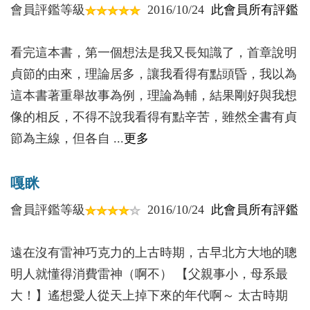
會員評鑑等級
2016/10/24
此會員所有評鑑
誰說寡婦難嫁人？
子的角色，寡婦們是如何扮演的。
是母親孕育了男兒的生命，是母親哺育了男兒
看完這本書，第一個想法是我又長知識了，首章說明
結語 貞節作為一種榮譽？
們。母親從男兒們第一聲啼哭起，就承擔了給男兒們
貞節的由來，理論居多，讓我看得有點頭昏，我以為
上第一課的職責。她們望子成龍，在男兒們身上寄予
這本書著重舉故事為例，理論為輔，結果剛好與我想
了大小不等的希望，也實施了各自的塑造方法。男性
像的相反，不得不說我看得有點辛苦，雖然全書有貞
則以他們的社會歸屬與認同來回報母親，而且大有如
節為主線，但各自 ...
更多
其所言「誰言寸草心，報得三春暉」的回報不夠之唏
噓之態。女媧補天，無私為她地球兒女們奉獻母愛的
嘎眯
傳說，似乎就給了我們某種暗示：母愛是偉大的，偉
會員評鑑等級
2016/10/24
此會員所有評鑑
大的母愛足以令每個人征服種種困苦。確然！締造了
中國思想根基的孔子、孟子二人，沒有他們的母親就
遠在沒有雷神巧克力的上古時期，古早北方大地的聰
沒有他們的萬世基業。朱德痛悼母逝，高度頌揚母親
明人就懂得消費雷神（啊不） 【父親事小，母系最
所賜予給他的優秀品德，那是他視艱難險阻若等閒的
大！】遙想愛人從天上掉下來的年代啊～ 太古時期
財富……。