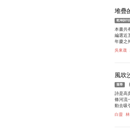
堆疊
乾坤詩刊
本書共
編選近
年慶之
吳東晟
風吹
釀
落蒂
詩是高
條河流
動去吸
白靈
林