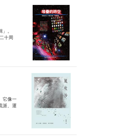
輯」。
二十周
。它像一
流派、運