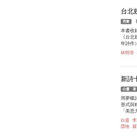
台北
釀
秀實
本書收錄
《台北
年詩作）
林明理
新詩
白靈 著
周夢蝶
形式與
「美思
白靈
李
隱地
羅