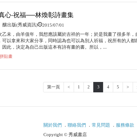
‧真心‧祝福──林煥彰詩畫集
2015/07/01
釀出版(秀威資訊)
次乙未，由羊值年，我想應該屬於吉祥的一年；於是我畫了很多羊，
，可以拿來和大家分享，同時認為也可以為別人祈福，祝所有的人都
。因此，決定為自己出版這本有詩有畫的書。所以，...
拼貼畫
第一頁
<
1
2
3
4
5
>
關於我們
．
聯絡我們
．
常見問題
．
服務條款
Copyright © 秀威書店