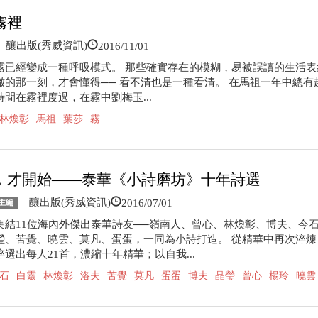
霧裡
2016/11/01
釀出版(秀威資訊)
霧已經變成一種呼吸模式。 那些確實存在的模糊，易被誤讀的生活表
澈的那一刻，才會懂得── 看不清也是一種看清。 在馬祖一年中總有
間在霧裡度過，在霧中劉梅玉...
林煥彰
馬祖
葉莎
霧
，才開始——泰華《小詩磨坊》十年詩選
2016/07/01
釀出版(秀威資訊)
主編
集結11位海內外傑出泰華詩友──嶺南人、曾心、林煥彰、博夫、今
瑩、苦覺、曉雲、莫凡、蛋蛋，一同為小詩打造。 從精華中再次淬煉，2
選出每人21首，濃縮十年精華；以自我...
石
白靈
林煥彰
洛夫
苦覺
莫凡
蛋蛋
博夫
晶瑩
曾心
楊玲
曉雲