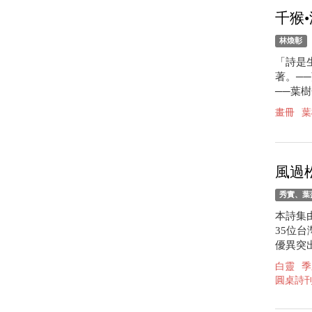
千猴
林煥彰
「詩是
著。─
──葉樹
畫冊
葉
風過
秀實、葉
本詩集
35位
優異突
白靈
季
圓桌詩