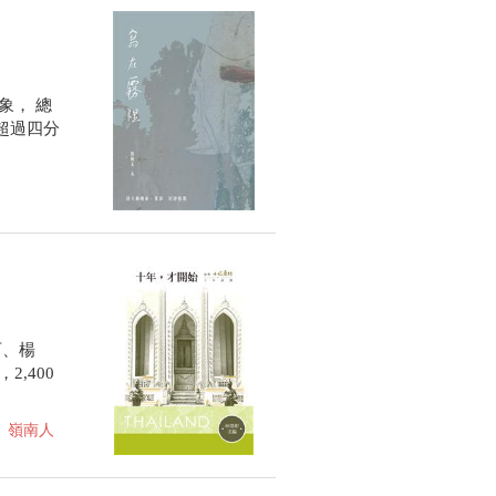
象， 總
超過四分
石、楊
,400
嶺南人