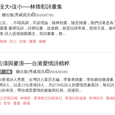
•沒大•沒小──林煥彰詩畫集
2016/07/01
釀出版(秀威資訊)
生活」，不唱高調，不談理論，隨興裎露，隨意揮灑，我們活著是為
─蕭蕭 畫裡玩詩，詩裡玩畫，說遊戲，卻是玩得率真，想得天真，做
奎 詩人提倡遊戲概念，寫詩畫畫，都...
樹奎
詩人
詩集
蕭蕭
繪畫
松濤與麥浪──台港愛情詩精粹
2016/03/01
釀出版(秀威資訊)
莎 主編
由香港詩人秀實、台灣詩人葉莎主編，李曼聿插畫，李桂媚頭像漫畫
台灣詩人，以及23位香港詩人，共計58位詩人的愛情意象新詩，每位詩
出的表現，帶你感受愛情的旖旎與狂熱，浪漫與...
之莎新詩報
林煥彰
香港散文詩創造社
香港詩歌協會
乾坤詩社
陳德
刊
管管
蕭蕭
羅魂