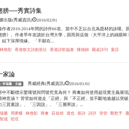
翅膀──秀實詩集
2016/02/01
出版(秀威資訊)
作者2010-2014年間的詩作66首。當中不乏以台北為題材的詠嘆。
翅膀》。作者早年攻讀於台灣大學，因而與這個〈大平洋上的綠眼眸
結下深厚情緣。 「不願在...
林煥彰
香港散文詩創造社
香港詩歌協會
陳德錦
圓桌詩刊
葉莎
十家論
2016/01/01
秀威經典(秀威資訊)
；李瑞騰 主編
詩中不斷標示驚嘆號與問號究竟為何？ 商禽如何使用超現實主義展現
精神意涵？ 管管如何遊走「正經」與「不正經」並不斷地逾越以突破
力三質素說」、「三因說」、「三層界說」...
瑞騰
周夢蝶
林煥彰
商禽
莊祖煌
渡也
新詩
詩評
管管
鄭愁予
智成
瘂弦