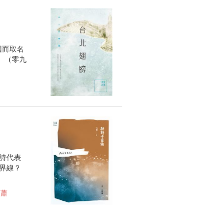
因而取名
〉（零九
詩代表
界線？
蕭蕭