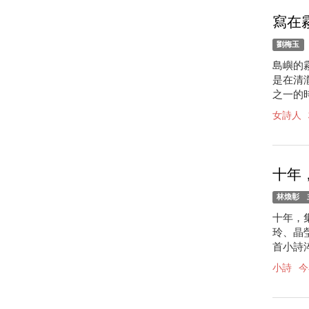
寫在
劉梅玉
島嶼的
是在清
之一的時
女詩人
十年
林煥彰 
十年，
玲、晶
首小詩淬
小詩
今