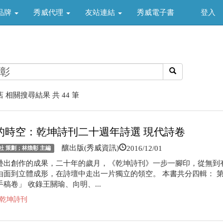
品牌
秀威代理
友站連結
秀威電子書
登入
 相關搜尋結果 共 44 筆
的時空：乾坤詩刊二十週年詩選 現代詩卷
2016/12/01
釀出版(秀威資訊)
社 策劃；林煥彰 主編
疊出創作的成果，二十年的歲月，《乾坤詩刊》一步一腳印，從無到
由面到立體成形，在詩壇中走出一片獨立的領空。 本書共分四輯： 
稿卷」 收錄王關瑜、向明、...
乾坤詩刊