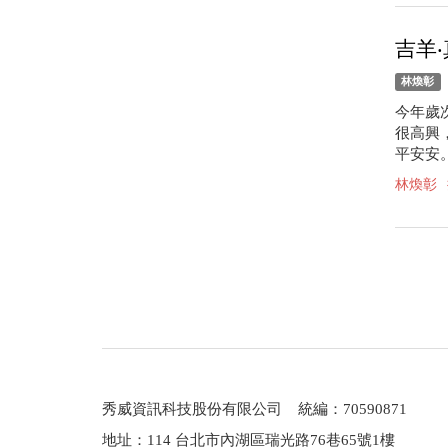
吉羊
林煥彰
今年歲
很高興
平安安
林煥彰
秀威資訊科技股份有限公司 統編：70590871
地址：114 台北市內湖區瑞光路76巷65號1樓