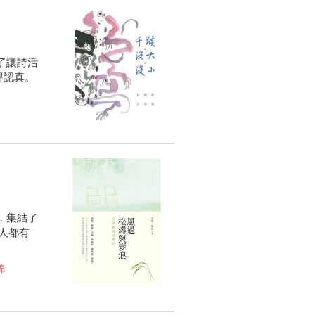
了讓詩活
得認真。
，集結了
人都有
錦