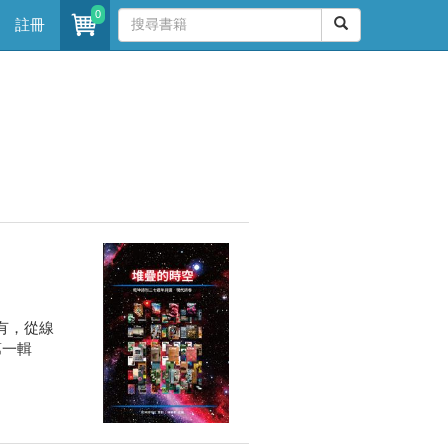
0
註冊
有，從線
第一輯