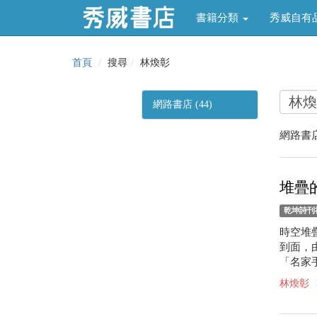
書籍分類
秀威自有
首頁
搜尋
林煥彰
網路書店 (44)
網路書店
堆疊
乾坤詩刊
時空堆
到面，
「名家手
林煥彰