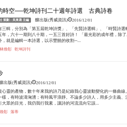
的時空──乾坤詩刊二十週年詩選 古典詩卷
2016/12/01
釀出版(秀威資訊)
社 策劃；吳東晟 主編
有三輯，分別為「第五屆乾坤詩獎」、「先賢詩選輯」、「時賢詩選
五年，六十一期到八十期，一五三首好詩！ 「最光彩的成年禮，除了
外，就是編輯一本詩選，以示豐饒的收割─...
林煥彰
乾坤詩刊
沙
2016/12/01
出版(秀威資訊)
貴心靈的產物，數十年來我的詩乃是紀錄我心靈波動變化的一條曲線
一樣，有時波濤洶湧；有時風平浪靜。不論多少詩人，用多少主義、
引大眾的目光，我仍我行我素，讓詩的河流流向它該...
煥彰
落蒂