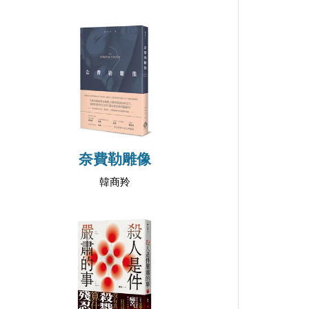
奈費勒雕像
韓商羚