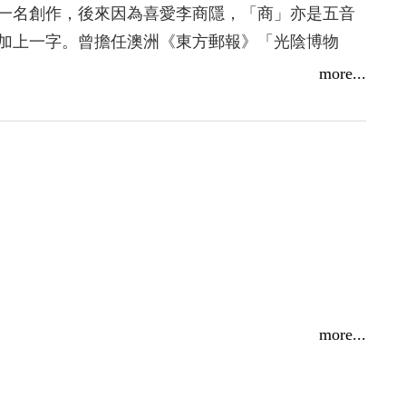
、多重版本，是相違或者互補？奈何人們往往礙於
一名創作，後來因為喜愛李商隱，「商」亦是五音
性。在環環相扣的情節中，隨著「寶物」見光，引
加上一字。曾擔任澳洲《東方郵報》「光陰博物
月刊，著有長篇小說《情繭》。
more...
泱泱縱浪，以文字一個一個擲去，妄想彌補什麼，
筆為業。
more...