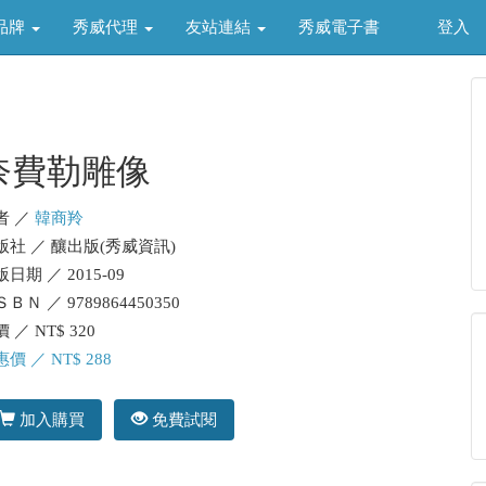
品牌
秀威代理
友站連結
秀威電子書
登入
奈費勒雕像
者 ／
韓商羚
版社 ／ 釀出版(秀威資訊)
日期 ／ 2015-09
ＢＮ ／ 9789864450350
 ／ NT$ 320
價 ／ NT$ 288
加入購買
免費試閱