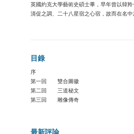
有人說，歷史是贏家寫的，其中的迷離弔詭
英國約克大學藝術史碩士畢，早年曾以韓羚
胸中定見，簡化、忽略了其中的複雜與多面
清促之調、二十八星宿之心宿，故而在名中
領讀者探見所謂的「真相」。
館」專欄作者，發表各類作品於報章及文藝
寫作，無關希望和愛，只是心裏的殘缺感如
實不過精衛填海，那種不能回頭的癡絕。
銀幕接不上腦，鍵盤通不往心，至今仍以紙
目錄
序
第一回 雙合圖徽
第二回 三道秘文
第三回 雕像傳奇
第四回 豐源水壩
第五回 悖史題壁
第六回 八角匣盒
最新評論