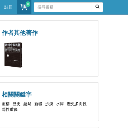
0
註冊
作者其他著作
相關關鍵字
虛構
歷史
懸疑
新疆
沙漠
水庫
歷史多向性
隱性重像