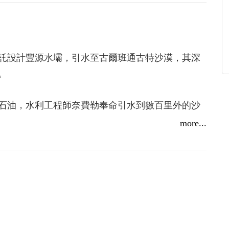
託設計豐源水壩，引水至古爾班通古特沙漠，其深
。
石油，水利工程師奈費勒奉命引水到數百里外的沙
水壩旁設置了一尊奈費勒雕像，紀念其功勳。奈費
more...
與擁戴。
秘匣子，匣子裡刻著秘文，迷信的他只當是尋寶指
頌的光榮歷史背後疑點重重。所有涉及其中的關係
鬥的驚奇冒險，揭出輝煌史蹟背後一樁樁隱微、不