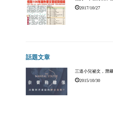
2017/10/27
客觀掌握人性，及
訪韓商羚《奈費勒
話題文章
2015/10/22
三道小兒祕文，潛
2015/10/30
【試讀】歷史的殘