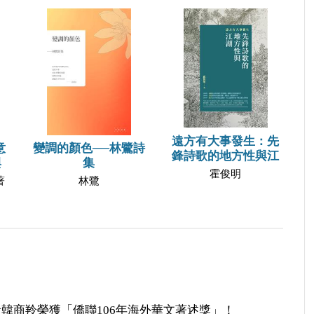
遠方有大事發生：先
意
變調的顏色──林鷺詩
鋒詩歌的地方性與江
與
集
霍俊明
著
林鷺
韓商羚榮獲「僑聯106年海外華文著述獎」！