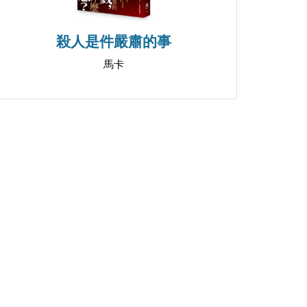
殺人是件嚴肅的事
馬卡