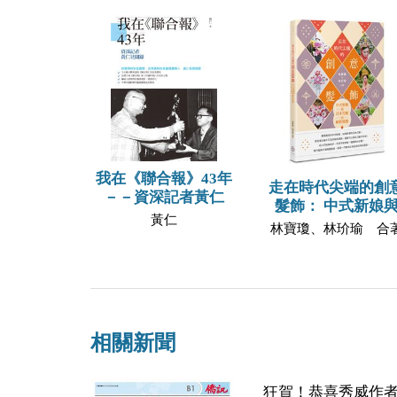
我在《聯合報》43年
走在時代尖端的創
－－資深記者黃仁
髮飾： 中式新娘
黃仁
林寶瓊、林玠瑜 合
相關新聞
狂賀！恭喜秀威作者