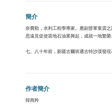
2015/10/30
簡介
奈費勒，水利工程學專家。應副督軍童震之
思遠見促使當地石油業興起，成就一地繁榮
七、八十年前，新疆古爾班通古特沙漠發現
漠，完成群眾開採石油的夢想，人們因此在
勒家族後裔也代代受此蔭護，得到村民尊敬
數十年後，納忠言偶然在河灘旁撿到一個神
引，繼而窮追不捨，卻意外翻出這段人人稱
作者簡介
人，在追查真相的過程中，展開一場明爭暗
堪的真相。
韓商羚