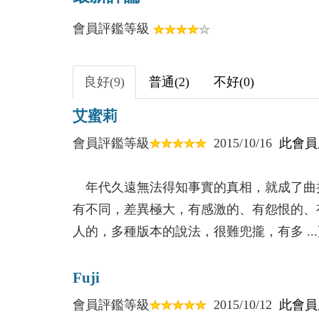
第七回 委任存聯
會員評鑑等級
第八回 重巒異景
第九回 岫華胸墜
第十回 播村流言
良好(9)
普通(2)
不好(0)
第十一回 至巔之境
艾蜜莉
第十二回 鳴琴高塔
第十三回 針織白帽
會員評鑑等級
2015/10/16
此會員
第十四回 無址空函
第十五回 小錦遺誌
年代久遠無法得知事實的真相，就成了曲
有不同，差異極大，有感激的、有怨恨的、
人的，多種版本的說法，很難兜攏，有多 ...
Fuji
會員評鑑等級
2015/10/12
此會員