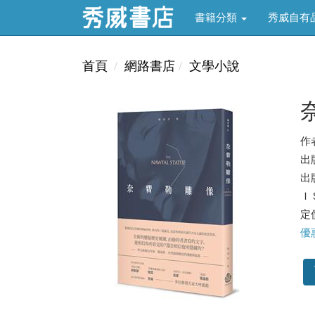
書籍分類
秀威自有
首頁
網路書店
文學小說
作
出
出版
ＩＳ
定價
優惠