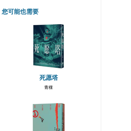
您可能也需要
死愿塔
青稞