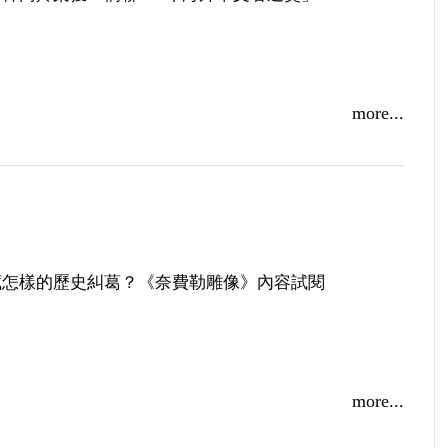
more...
對每種價值觀的包容同理，是筆下人物生動的秘密：專
雕像》
藏怎樣的歷史糾葛？《奈費勒雕像》內容試閱
more...
酷與溫柔，《奈費勒雕像》重新詮釋歷史！