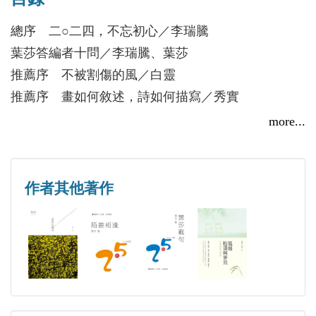
著有詩集《伐夢》、《人間》、《葉莎截句》、《幻
所幻截句》、《時空留痕》、《陌鹿相逢》、《七
總序 二○二四，不忘初心／李瑞騰
月》等七冊。得過桐花文學獎、台灣詩學小詩獎、
葉莎答編者十問／李瑞騰、葉莎
DCC杯全球華文詩歌大獎賽優秀獎，2018詩歌圓桌
推薦序 不被割傷的風／白靈
獎。
推薦序 畫如何敘述，詩如何描寫／秀實
more...
記憶起式
我將在此漂流
這個黃昏前所未有
作者其他著作
淡水湖
無別
時光的枯枝
在假想與真實之間
傷之因，傷之果
被風吹淡的人