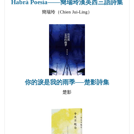
Habrá Poesía——簡瑞玲漢英西三語詩集
知覺的鏡面
簡瑞玲（Chien Jui-Ling）
安於靜止與幻化
煙白色城鎮
暗流移動
似幻似真的人
在春天許願
清明過後
忍看一切不忍看
往安靜的地方靠攏
你的淚是我的雨季──楚影詩集
草的聲帶
楚影
櫻花與木馬
最清澈的藍
一片葉子遇見我
假寐的荷葉