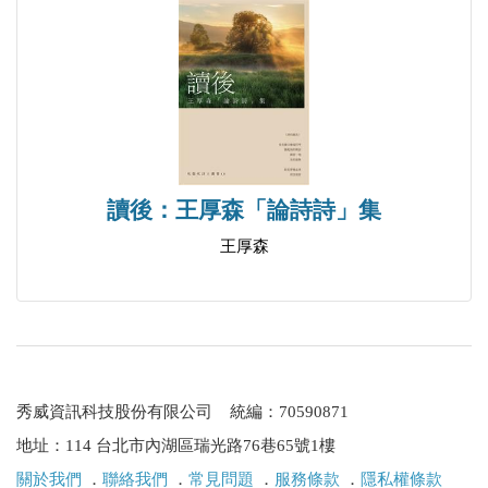
貓寄生
春天的槳
在落果和星子、孩子之間
城市的腰帶
詰辯的主題
中陰身
讀後：王厚森「論詩詩」集
一生中最好的時光
王厚森
記憶潮間帶
後記 關於淡水湖書簡
秀威資訊科技股份有限公司 統編：70590871
地址：114 台北市內湖區瑞光路76巷65號1樓
關於我們
．
聯絡我們
．
常見問題
．
服務條款
．
隱私權條款