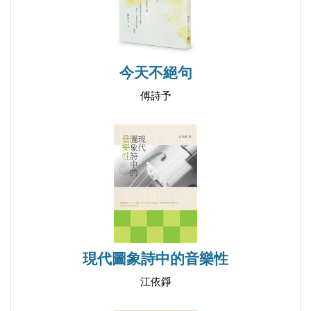
流轉與消散
水面搖晃如境
一夜收合．一夜盛放
另一片荒蕪
今天不絕句
被施予者
傅詩予
幻滅與癡迷
順流或逆流
繁複與簡約
湖面已黃昏
一些些尋常歡喜
深不見。底
屋簷下有花
現代圖象詩中的音樂性
寒露之後
花的意識
江依錚
煙霧是茫茫的推手