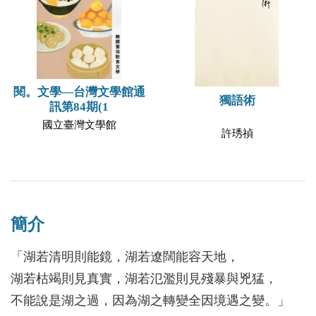
閱。文學—台灣文學館通
獨語術
訊第84期(1
國立臺灣文學館
許琇禎
簡介
「湖若清明則能鏡，湖若遼闊能容天地，
湖若枯竭則見真實，湖若氾濫則見殘暴與兇猛，
不能說是湖之過，因為湖之轉變全因境遇之變。」