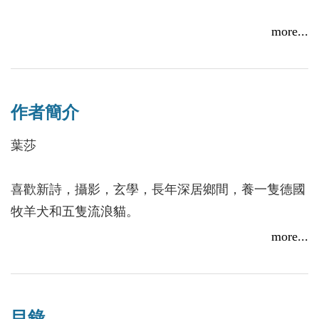
詩人葉莎以詩句與影像交融，織就一個詩中繪影、畫
more...
中藏詩的絢麗世界。
字字如畫，畫畫如詩，營造出豐富的想像空間與細膩
的情感脈動。
作者簡介
葉莎
喜歡新詩，攝影，玄學，長年深居鄉間，養一隻德國
牧羊犬和五隻流浪貓。
前《乾坤詩刊》總編輯，現為《乾坤詩刊》、《掌門
more...
詩刊》及《有荷文學雜誌》顧問，中華副刊《踏莎
行》專欄詩人。
目錄