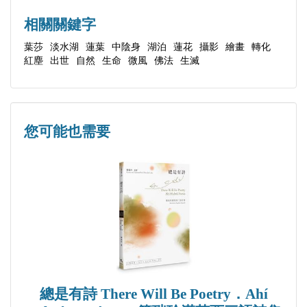
存在與消失的命題
相關關鍵字
以意識交流
葉莎
淡水湖
蓮葉
中陰身
湖泊
蓮花
攝影
繪畫
轉化
紅塵
出世
自然
生命
微風
佛法
生滅
雨畫
立於微風之岸
心靈的單眼與複眼
模糊的春日
您可能也需要
人世秋涼
那些無法剽竊的
河流之心
在明暗之間
永不被割傷的風景
摘下初心
禾本科河道
總是有詩 There Will Be Poetry．Ahí
揀選別名