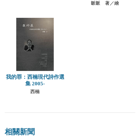
眽眽 著／繪
我的罪：西楠現代詩作選
集 2005-
西楠
相關新聞