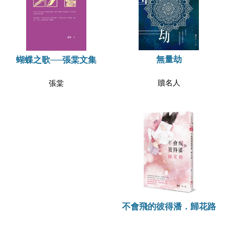
無量劫
蝴蝶之歌──張棠文集
贖名人
張棠
不會飛的彼得潘．歸花路