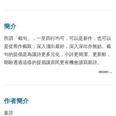
2017）， 這二十五年正是書寫工具由硬筆書寫全面
詩人葉莎x靈歌新書發表會@飛頁書餐廳
轉為鍵盤敲打，傳播工具由紙本轉為電子媒體的時
2017/11/22
代，3C產品日新月異，推陳出新，心、口、手之間的
簡介
距離可能省略或跳過其中一小節，傳布的速度快捷，
細緻的程度則減弱許多。有趣的是，本社有兩位同仁
所謂「截句」，一至四行均可，可以是新作，也可以
分別從創作與研究追蹤這個時期的寫作遺跡，其一白
是從舊作截取，深入淺出最好，深入深出亦無妨。截
靈（莊祖煌， 1951-）出版了兩冊詩集《五行詩及其
句的提倡是為讓詩更多元化，小詩更簡潔、更新鮮，
手稿》（秀威資訊，2010）、《詩二十首及其檔案》
期盼透過這樣的提倡讓庶民更有機會讀寫新詩。
（秀威資訊，2013），以自己的詩作增刪見證了這種
《葉莎截句》共收入三十四首四行內的小詩，並
more...
從手稿到檔案的書寫變遷。其二解昆樺（1977-）則
附上原詩的四行內截句詩二十二首，頁數較薄卻以質
從《葉維廉［三十年詩］手稿中詩語濾淨美學》
取勝。
（2014）、《追和與延異：楊牧〈形影神〉手稿與陶
臺灣詩人靈歌盛讚：成語出現在小詩中常常是敗
淵明〈形影神〉間互文詩學研究》（2015）到《臺灣
作者簡介
筆，因為字數少，被成語佔據，很難寫出新意。但葉
現代詩手稿學研究方法論建構》（2016）的三個研究
莎運用純熟，如魚擺尾水花，巧妙的在詩行間噴灑出
葉莎