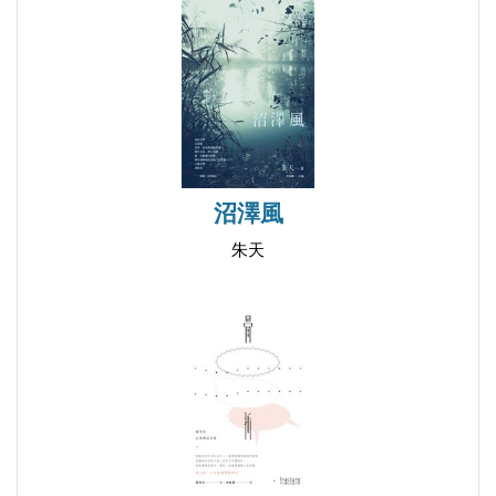
臺灣詩壇出版的詩刊，通常採綜合式編輯，以詩
小草
作發表為其大宗，評論與訊息為輔，臺灣詩學季刊社
叛逆
則發行評論與創作分行的兩種雜誌，一是單純論文規
相信
格的學術型雜誌《臺灣詩學學刊》（前身為《臺灣詩
順服
學季刊》），一年二期，是目前非學術機構（大學之
公車筆記
外）出版而能通過THCI期刊審核的詩學雜誌，全誌
早晨
只刊登匿名審核通過之論，感謝臺灣社會養得起這本
沼澤風
午後
純論文詩學雜誌；另一是網路發表與紙本出版二路並
朱天
春天的事
行的《臺灣詩學•吹鼓吹詩論壇》，就外觀上看，此
失戀
誌與一般詩刊無異，但紙本與網路結合的路線，詩作
小蛇
與現實結合的號召力，突發奇想卻又能引起話題議論
綠繡眼
的專題構想，卻已走出臺灣詩刊特立獨行之道。
黑面琵鷺
臺灣詩學季刊社這種二路並行的做法，其實也表
鞋子
現在日常舉辦的詩活動上，近十年來，對於創立已六
戶口名簿
十周年、五十周年的「創世紀詩社」、「笠詩社」適