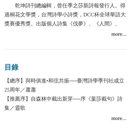
計畫，試圖為這一代詩人留存的（可能也是最後的）
小彩虹；讀者在賞詩之餘，多花心思進入，常有柳暗
乾坤詩刊總編輯，曾任季之莎新詩報發行人。得
手稿，建立詩學體系。換言之，臺灣詩學季刊社從創
花明的驚艷。
過桐花文學獎，台灣詩學小詩獎，DCC杯全球華語大
立到2017的這二十五年，適逢華文新詩結束象徵主
大陸評論家甘遂說：如果要細究葉莎的截句特
獎賽優秀獎。出版個人詩集《伐夢》、《人間》、
義、現代主義、超現實主義的流派爭辯之後，在後現
點，主要是一種意緒結構，意緒不單單是意象。它包
《時空留痕》，北美雙語合集《彼岸花開》，杭州女
more...
代與後殖民的夾縫中掙扎、在手寫與電腦輸出的激盪
含意像和情緒在內，是詩人在知覺中，由情緒、意
詩人合集《花弄影》，與秀實合編《風過松濤與麥浪
間擺盪，詩社發展的歷史軌跡與時代脈動息息關扣。
念、潛意識的混合體構成，既有畫面又多呈現流動序
──台港愛情詩精粹》，主編《給蠶：新詩報2016年
臺灣詩學季刊社最早發行的詩雜誌稱為《臺灣詩
列，由此延展了她的詩歌具有極其強盛的敘述能力和
度詩選》。
學季刊》，從1992年12月到2002年12月的整十年期
跳躍的玩味性。
目錄
間， 發行四十期（主編分別為：白靈、蕭蕭，各五
【總序】與時俱進•和弦共振──臺灣詩學季刊社成立
年）， 前兩期以「大陸的臺灣詩學」為專題，探討
25周年／蕭蕭
中國學者對臺灣詩作的隔閡與誤讀，尋求不同地區對
【推薦序】自森林中截出新芽──序《葉莎截句》詩
華文新詩的可能溝通渠道，從此每期都擬設不同的專
集／靈歌
題，收集專文，呈現各方相異的意見，藉以存異求
【推薦序】淺談葉莎的截句選／甘遂
同，即使2003年以後改版為《臺灣詩學學刊》（主編
more...
分別為： 鄭慧如、唐捐、方群，各五年）亦然。即