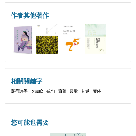
▐ 輯一 致讀者▐
使是2003年蘇紹連所闢設的「臺灣詩學•吹鼓吹詩論
致讀者
壇」網站（http://www.taiwanpoetry.com/phpbb3/），
作者其他著作
水窪告示
在2005年9月同時擇優發行紙本雜誌《臺灣詩學•吹鼓
梅花鹿
吹詩論壇》（主要負責人是蘇紹連、葉子鳥、陳政
聽過一種鳥聲
彥、Rose Sky），仍然以計畫編輯、規畫專題為編輯
訪友
方針，如語言混搭、詩與歌、小詩、無意象派、截
老人
句、論詩詩、論述詩等，其目的不在引領詩壇風騷，
世事
而是在嘗試拓寬新詩寫作的可能航向，識與不識、贊
回憶錄
同與不贊同，都可以藉由此一平臺發抒見聞。臺灣詩
相關關鍵字
死亡
學季刊社二十五年來的三份雜誌，先是《臺灣詩學季
臺灣詩學
吹鼓吹
截句
蕭蕭
靈歌
甘遂
葉莎
登高
刊》、後為《臺灣詩學學刊》、旁出《臺灣詩學•吹
書懷
鼓吹詩論壇》，雖性質微異，但開啟話頭的功能，一
愛情四帖
直是臺灣詩壇受矚目的對象，論如此，詩如此，活動
您可能也需要
拍案
亦如此。
同意