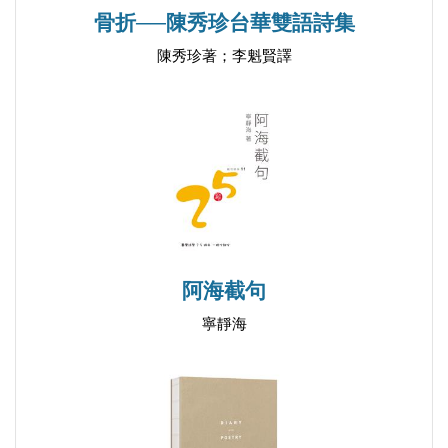
致老屋
時舉辦慶祝活動，肯定詩社長年的努力與貢獻；對於
骨折──陳秀珍台華雙語詩集
鬼針草
八十歲、九十歲高壽的詩人，邀集大學高校召開學術
陳秀珍著；李魁賢譯
野花
研討會，出版研究專書，肯定他們在詩藝上的成就。
東窗是花
林于弘、楊宗翰、解昆樺、李翠瑛等同仁在此著力尤
門
深。臺灣詩學季刊社另一個努力的方向則是獎掖青年
鳥的幸福
學子，具體作為可以分為五個面向，一是籌設網站，
廣開言路，設計各種不同類型的創作區塊，滿足年輕
▐ 輯二 再生▐
心靈的創造需求；二是設立創作與評論競賽獎金，年
此生
年輪項頒贈；三是與秀威出版社合作，自2009 年開
阿海截句
暮年
始編輯「吹鼓吹詩人叢書」出版，平均一年出版四
寧靜海
離別
冊，九年來已出版三十六冊年輕人的詩集；四是興辦
石之真意
「吹鼓吹詩雅集」，號召年輕人寫詩、評詩，相互鼓
圭臬
舞、相互刺激，北部、中部、南部逐步進行；五是結
悟
合年輕詩社如「野薑花」，共同舉辦詩展、詩演、詩