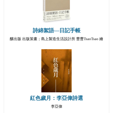
堅持
劇、詩舞等活動，引起社會文青注視。蘇紹連、白
最後
靈、葉子鳥、李桂媚、靈歌、葉莎，在這方面費心出
愚人
力，貢獻良多。
愛
臺灣詩學季刊社最初籌組時僅有八位同仁， 二
詩綿絮語—日記手帳
共醉
十五年來徵召志同道合的朋友、研究有成的學者、國
釀出版 出版策畫；島上製造生活設計所 曹曹TsaoTsao 繪
預兆
外詩歌同好，目前已有三十六位同仁。近年來由白靈
熄燈
協同其他友社推展小詩運動，頗有小成，2017年則以
光陰的濤聲
「截句」為主軸，鼓吹四行以內小詩，年底將有十幾
友誼
位同仁（向明、蕭蕭、白靈、靈歌、葉莎、尹玲、黃
荷
里、方群、王羅蜜多、蕓朵、阿海、周忍星、卡夫）
水鳥
出版《截句》專集，並從「facebook詩論壇」網站裡
歸屬
成千上萬的截句中選出《臺灣詩學截句選》，邀請卡
不悟
夫從不同的角度撰寫《截句選讀》；另由李瑞騰主持
紅色歲月：李亞偉詩選
寒夜寫詩
規畫詩評論及史料整理，發行專書，蘇紹連則一秉初
李亞偉
情話
衷，主編「吹鼓吹詩人叢書」四冊（周忍星：《洞穴