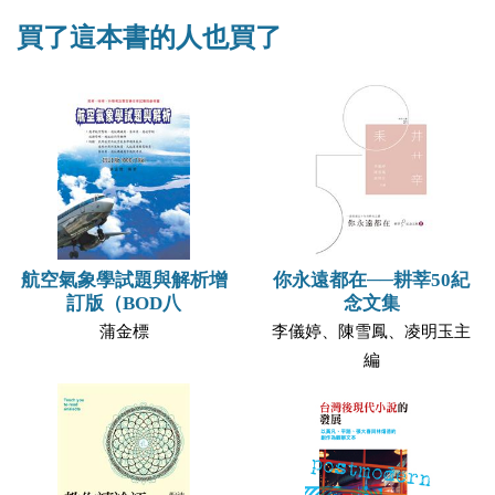
買了這本書的人也買了
航空氣象學試題與解析增
你永遠都在──耕莘50紀
訂版（BOD八
念文集
蒲金標
李儀婷、陳雪鳳、凌明玉主
編