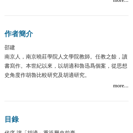
是今天的問題，當年胡魯的選擇，依然是今天選擇的
參照。本書「敘」「論」合一，要在呈現胡魯之間的
思想差異以及不同的文化追求，並重新梳理涉及他們
作者簡介
兩人的有關事件。在胡魯諸種不同的比較中，望能有
鑒於21世紀的文化重構。
邵建
南京人，南京曉莊學院人文學院教師。任教之餘，讀
書寫作。本世紀以來，以胡適和魯迅爲個案，從思想
史角度作胡魯比較研究及胡適研究。
more...
目錄
代序 讓「胡適」重返歷史前臺