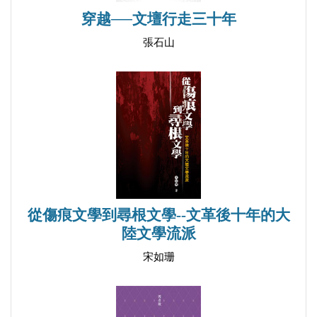
穿越──文壇行走三十年
五、歧路
張石山
（一）「有的……有的……有的……」「或是……或
是……或是……」
（二）〈我的歧路〉
（三）〈文化偏至論〉
（四）「歧路」中的胡適
（五）「偏至」中的魯迅
（六）〈《政治概論》序〉（Ⅰ）
（七）〈《政治概論》序〉（Ⅱ）
從傷痕文學到尋根文學--文革後十年的大
（八）新世紀的選擇
陸文學流派
宋如珊
六、合轍
（一）胡魯「合轍」
（二）莫斯科三日