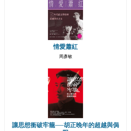
（三）「我們不再受騙了」
（四）「萊茵河流進了泰晤士河」
（五）「新自由主義」
（六）在「紅白兩個帝國」之間
（七）面對「狄克推多」
情愛蕭紅
（八）胡適「胡適」
周彥敏
（九）歸程
七、動物上陣
（一）從「鳥」字說起
（二）罵：作為一種文化表像
（三）胡適對罵的態度
（四）魯迅罵人的策略
（五）因罵而區別
讓思想衝破牢籠──胡正晚年的超越與侷