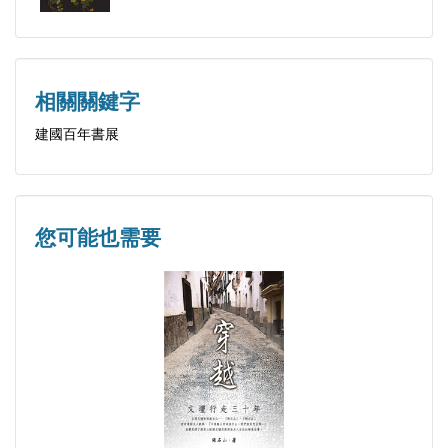
三、tolerance的胡適和intolerance的魯迅（Ⅱ）
（一）作為一種「元倫理」的tolerance
相關關鍵字
（二）「怨恨倫理學」
建國百年書展
（三）黑暗時代中的希望與絕望
（四）「憎的豐碑」
（五）「一個都不寬恕」的是誰
您可能也需要
四、tolerance的胡適和intolerance的魯迅（Ⅲ）
（一）tolerance：「來之不易的珍貴的成就」
（二）「伐異」與「容異」
（三）「民主」與「革命」的異讀
（四）「威權」，還是「極權」
（五）「兩種相反的勢力」