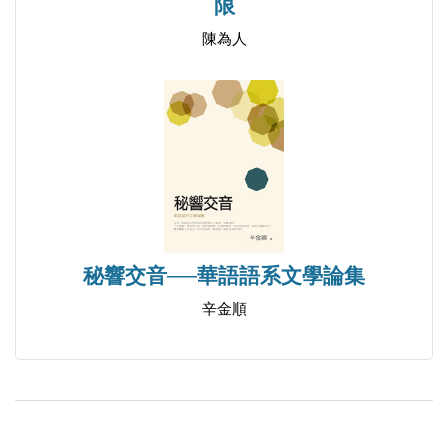
限
（六）「是」，就可以罵嗎
（七）罵的錯舛
陳為人
（八）「由罵而生出罵以上的事情來」
八、有無之間
（一）原「流言」
（二）流言記憶
（三）「罵出流言家的狐狸尾巴來」？
（四）風潮中的插曲
秘響交音──華語語系文學論集
（五）「必求其人以實之」
辛金順
（六）都是「月亮」惹的禍
（七）「You can’t beat something with nothing」
（八）和光同塵
（九）一封公開信與「流言政治學」