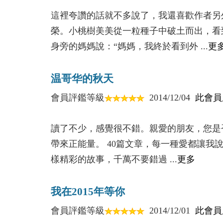
16、欺負弱小不是強者
這裡夸讚的話就不多說了，我還喜歡作者另
17、兩個競爭者的想法
榮。小桃樹美美從一粒種子中破土而出，看
18、語文書的波折
身旁的媽媽說：“媽媽，我終於看到外 ...
更
19、真正的平等和關愛
20、勇於指正同學的錯誤
温哥华的秋天
會員評鑑等級
2014/12/04
此會員
Chapter3 愛朋友
朋友可能是一輩子的，也可能是短暫的，在
讀了不少，感覺很不錯。親愛的朋友，您是
21、愛發脾氣的乍侖
帶來正能量。 40篇文章，每一種愛都讓我
22、什麼是真正的友情
樣精彩的故事，千萬不要錯過 ...
更多
23、重新找回了友誼
24、和失敗的對手做朋友
我在2015年等你
25、用關懷感動敵軍
26、信念的重要性
會員評鑑等級
2014/12/01
此會員