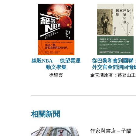
絕殺NBA──徐望雲運
從巴黎和會到國聯
動文學集
外交官金問泗回憶
徐望雲
金問泗原著；蔡登山主
相關新聞
作家與書店－子陽