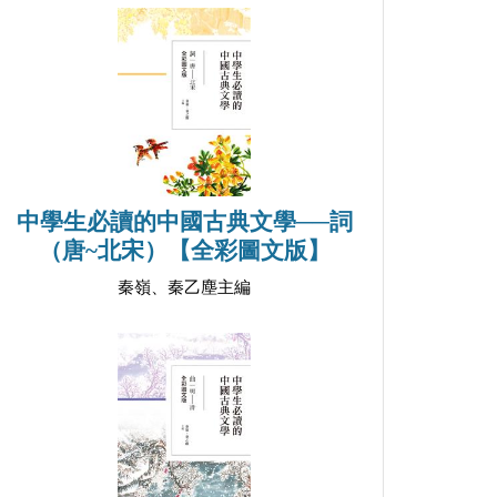
中學生必讀的中國古典文學──詞
（唐~北宋）【全彩圖文版】
秦嶺、秦乙塵主編