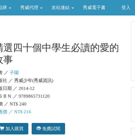
品牌
秀威代理
友站連結
秀威電子書
登入
精選四十個中學生必讀的愛的
故事
者 ／
子陽
版社 ／ 秀威少年(秀威資訊)
日期 ／ 2014-12
ＢＮ ／ 9789865731120
 ／ NT$ 240
價 ／ NT$ 216
加入購買
免費試閱