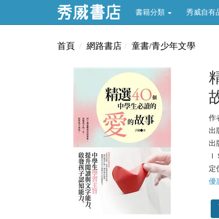
書籍分類
秀威自有
首頁
網路書店
童書/青少年文學
作
出
出版
ＩＳ
定價
優惠