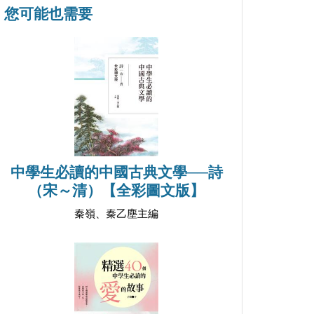
您可能也需要
中學生必讀的中國古典文學──詩
（宋～清）【全彩圖文版】
秦嶺、秦乙塵主編