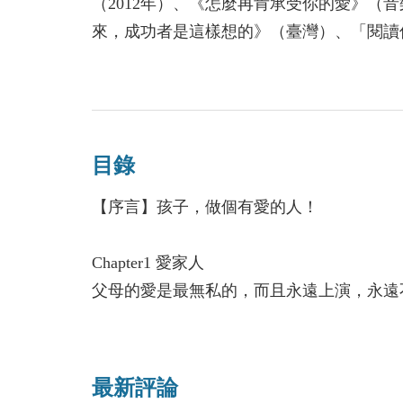
（2012年）、《怎麼再肯承受你的愛》（音樂
來，成功者是這樣想的》（臺灣）、「閱讀
灣）、《成功學80條定理》（大陸）等。
目錄
【序言】孩子，做個有愛的人！
Chapter1 愛家人
父母的愛是最無私的，而且永遠上演，永遠
1、滿滿愛的大樹
2、沒有上鎖的門
3、母愛的雕像
最新評論
4、尋找父親的牆壁