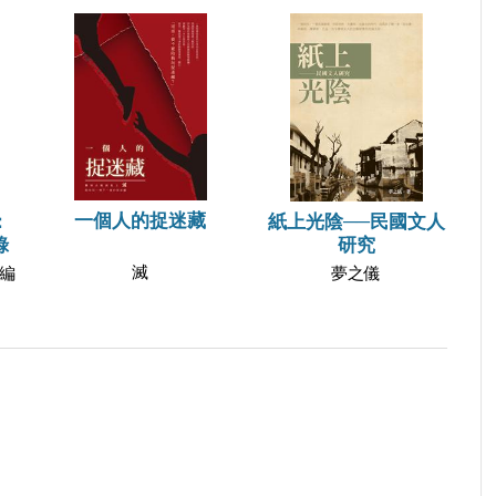
一個人的捉迷藏
：
紙上光陰──民國文人
錄
研究
滅
編
夢之儀