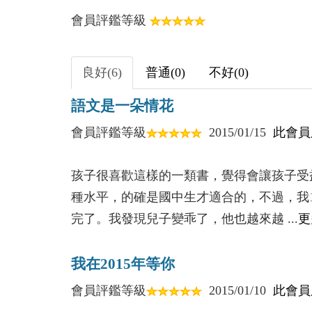
會員評鑑等級
5、奇蹟需要多少錢
6、兩個兄弟的分享
7、原來在乎的是這些
良好(6)
普通(0)
不好(0)
8、不再孤獨的相川
語文是一朵情花
9、外婆的存錢罐
10、第一百位客人
會員評鑑等級
2015/01/15
此會員
11、給爺爺帶點陽光
孩子很喜歡這樣的一類書，覺得會讓孩子受
Chapter2 愛老師、同學
種水平，的確是國中生才適合的，不過，我
老師像園丁，孩子像花朵，花朵的不再枯萎
完了。我發現兒子變乖了，他也越來越 ...
更
12、老師的鼓勵
13、我會永遠愛你
我在2015年等你
14、最後的一次考試
會員評鑑等級
2015/01/10
此會員
15、挫折和困難不過如此