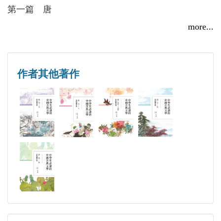
第一篇 唐
表性的詩詞之外，令人驚艷的是全彩美編，「詩中有
秦乙塵
浣溪沙（五兩竿頭風欲平）＼敦煌曲子詞
畫、畫中有詩」。其插畫精緻唯美，與詩作情境相契
more...
菩薩蠻（平林漠漠煙如織）＼李白
合，足見編者之巧思與用心。所選畫作皆源於國際少
祖籍內蒙古，上世紀七零年代生人。主編《童畫國學
憶秦娥（蕭笙咽）＼李白
年藝術大展的作品，是一本非常有質感且賞心悅目的
館》（古詩、古詞、古曲卷）、《唐宋八大家的故
謫仙怨（晴川落日初低）＼劉長卿
書籍，值得閱讀、更值得您珍藏。
作者其他著作
事》、《歷代詩歌故事》，編輯撰寫《水墨徽州》、
漁歌子（西塞山前白鷺飛）＼張志和
《中國現當代名家遊記散文（攝影珍藏版）》叢書、
調笑令（胡馬）＼韋應物
臺北市立新民國民中學校長 柯淑惠
《典藏中國》系列、《平遙：歷史深處的商都》、
憶江南（春去也）＼劉禹錫
《湘西鳳凰：深閨碧玉》等。強迫症編輯，半吊子出
憶江南（江南好）＼白居易
版人，名不見經傳寫手。半生皆與文字打交道，成績
長相思（汴水流）＼白居易
有限，初心不改。
定西番（漢使昔年離別）＼溫庭筠
採蓮子（菡萏香連十頃陂）＼皇甫松
酒泉子（買得杏花）＼司空圖
清平樂（雨晴煙晚）＼馮延巳