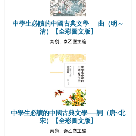
減字浣溪沙（秋水斜陽演漾金）＼賀鑄
南軻子（十里青山遠）＼仲殊
浣溪沙（樓上晴天碧四垂）＼周邦彥
中學生必讀的中國古典文學──曲（明～
蘇幕遮（燎沉香）＼周邦彥
清）【全彩圖文版】
青玉案（碧山錦樹明秋霽）＼曹組
秦嶺、秦乙塵主編
好事近 漁父詞＼朱敦儒
采桑子 彭浪磯＼朱敦儒
如夢令（昨夜雨疏風驟）＼李清照
怨王孫（湖上風來波浩渺）＼李清照
醉花陰（薄霧濃雲愁永晝）＼李清照
中學生必讀的中國古典文學──詞（唐~北
宋）【全彩圖文版】
秦嶺、秦乙塵主編