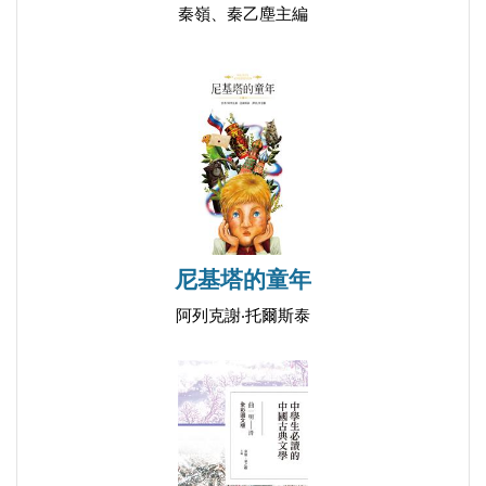
秦嶺、秦乙塵主編
蝶戀花（檻菊愁煙蘭泣露）＼晏殊
破陣子（燕子來時新社）＼晏殊
木蘭花（東城漸覺風光好）＼宋祁
采桑子（輕舟短棹西湖好）＼歐陽修
浪淘沙（把酒祝東風）＼歐陽修
菩薩蠻（數間茅屋閒臨水）＼王安石
卜算子 送鮑浩然之浙東＼王觀
菩薩蠻（哀箏一弄〈湘江〉曲）＼晏幾道
尼基塔的童年
浣溪沙（簌簌衣巾落棗花）＼蘇軾
阿列克謝‧托爾斯泰
水調歌頭（明月幾時有？）＼蘇軾
念奴嬌 赤壁懷古＼蘇軾
虞美人 宜州見梅作＼黃庭堅
踏莎行（霧失樓臺）＼秦觀
浣溪沙（漠漠輕寒上小樓）＼秦觀