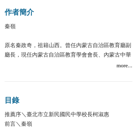
曲，其辭藻之雋美典雅，蘊含作者細膩的情感抒發，
每篇內容設計如下：
以及對當時社會環境、政治世局等複雜感觸的心境呈
作者簡介
【原文】《詞》兩冊共選出最經典的古詞100首。
現，更展現作者本身的品格、情操與修養，值得青少
【作者】深入淺出地描述作者創作的背景故事。
秦嶺
年賞析與學習，從而陶冶讀者的身心。
【注釋】難字與難詞的意義解釋，提昇閱讀力。
【名句】選出原作精華的句子與主旨，點出重點寓
原名秦政奇，祖籍山西。曾任內蒙古自治區教育廳副
「溫柔敦厚，詩教也」，詩詞教育就是美感教育，透
意。
廳長，現任內蒙古自治區教育學會會長、內蒙古中華
過詩歌的美感情意 ，潤澤每個人的生活世界與生命
【鑑賞】解讀原文故事的歷史背景與意義，讓讀者體
傳統文化促進會常務副會長。先後編寫出版《唐宋八
more...
情境。藉著詩詞教育的潛移默化，進而培育發展成健
會古文意境與想像，得到不同的成長與啟發。
大家的故事》、《難忘的教誨》、《革命烈士詩選
全的人格。於此，秀威公司為了善盡社會責任，將唐
【今譯】將深奧的文章內涵和寓意白話語譯，有助於
講》等個人作品，曾擔任《內蒙古教育志》、《晉綏
詩、宋詩、元曲等精華，有系統集結成冊。選材平易
讀者對內容的理解與記憶。
教育史》主編，並先後主編出版了《內蒙古教育大
近人，貼近孩子的生活經驗；鑑賞部分能提綱挈領，
目錄
觀》（共7卷）、《內蒙古教育五十年》（大畫
深入淺出地引領孩子進入古典詩詞的殿堂，是有效增
冊）、《童話國學館》（古詩、古詞、古曲卷）、
推薦序＼臺北市立新民國民中學校長柯淑惠
進閱讀能力的課外讀物，特此為文推薦！
《英雄年少》等著作。
前言＼秦嶺
這一本精緻小巧的口袋書，除了收集中國古代具有代