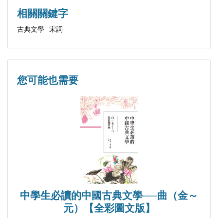
清平樂（別來春半）＼李煜
相關關鍵字
虞美人（春花秋月何時了）＼李煜
古典文學
宋詞
浪淘沙（簾外雨潺潺）＼李煜
菩薩蠻（人人盡說江南好）＼韋莊
南鄉子（乘彩舫）＼李珣
定風波（江水沉沉帆影過）＼閆選
您可能也需要
春光好（天初暖）＼歐陽炯
浣溪沙（蓼岸風多橘柚香）＼孫光憲
第二篇 北宋
酒泉子（長憶觀潮）＼潘閬
蘇幕遮（碧雲天）＼范仲淹
漁家傲（塞下秋來風景異）＼范仲淹
中學生必讀的中國古典文學──曲（金～
雨霖鈴（寒蟬淒切）＼柳永
元）【全彩圖文版】
天仙子（〈水調〉數聲持酒聽）＼張先