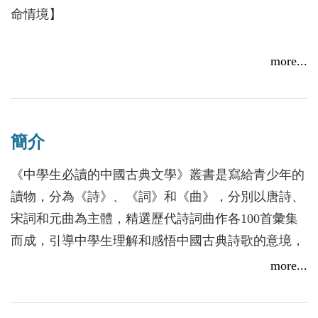
命情境】
「散文是米炊成飯，而詩則是米釀成了酒」，詩詞曲
more...
雖然各有特色，但同樣以濃縮的語言、精鍊的文字表
達深厚的情感與意涵；同樣以字字珠璣連綴成篇。
《中學生必讀的中國古典文學》不僅能讓人發思古之
簡介
幽情，更令人回味再三。
《中學生必讀的中國古典文學》叢書是寫給青少年的
青少年在成長的過程中，除了接受正規的學校教育
讀物，分為《詩》、《詞》和《曲》，分別以唐詩、
外，家庭教育與社會教育也是重要的一環，此時若能
宋詞和元曲為主體，精選歷代詩詞曲作各100首彙集
提供有效的引導與啟發，對孩子的待人接物會有深遠
而成，引導中學生理解和感悟中國古典詩歌的意境，
的影響與薰陶。閱讀良好的課外讀物則是極為優質的
並激發中學生的學習與興趣，增強文學知識與哲理、
more...
自主學習與充實的途徑，不僅可從書本中獲得樂趣、
提高寫作能力與技巧。
涵泳情思，還能增長知識。尤其是中國古代的詩詞