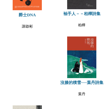
袖手人－－柏樺詩集
爵士DNA
柏樺
謝啟彬
沒膝的積雪──葉丹詩集
葉丹