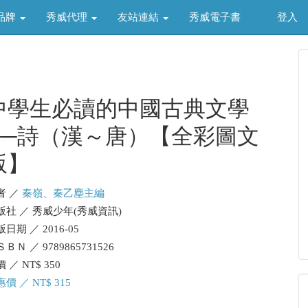
品牌
秀威代理
友站連結
秀威電子書
登入
中學生必讀的中國古典文學
──詩（漢～唐）【全彩圖文
版】
者 ／
秦嶺、秦乙塵主編
版社 ／ 秀威少年(秀威資訊)
日期 ／ 2016-05
ＢＮ ／ 9789865731526
 ／ NT$ 350
價 ／ NT$ 315