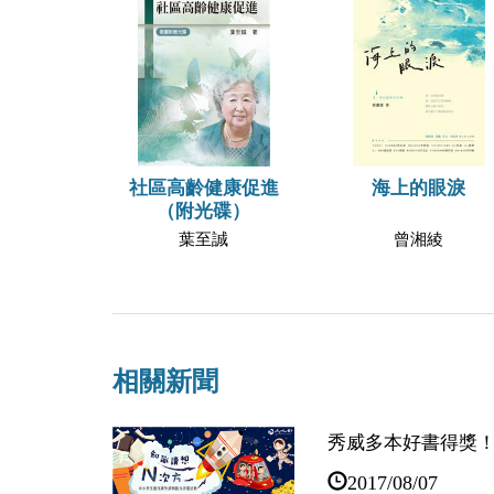
社區高齡健康促進
海上的眼淚
（附光碟）
葉至誠
曾湘綾
相關新聞
秀威多本好書得獎！
2017/08/07