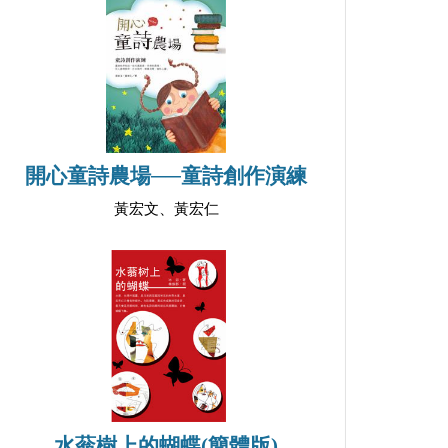
開心童詩農場──童詩創作演練
黃宏文、黃宏仁
水蓊樹上的蝴蝶(簡體版)