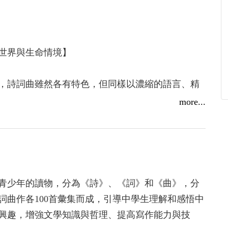
世界與生命情境】
，詩詞曲雖然各有特色，但同樣以濃縮的語言、精
字珠璣連綴成篇。《中學生必讀的中國古典文學》
more...
。
校教育外，家庭教育與社會教育也是重要的一環，
待人接物會有深遠的影響與薰陶。閱讀良好的課外
，不僅可從書本中獲得樂趣、涵泳情思，還能增長
青少年的讀物，分為《詩》、《詞》和《曲》，分
雋美典雅，蘊含作者細膩的情感抒發，以及對當時
詞曲作各100首彙集而成，引導中學生理解和感悟中
，更展現作者本身的品格、情操與修養，值得青少
興趣，增強文學知識與哲理、提高寫作能力與技