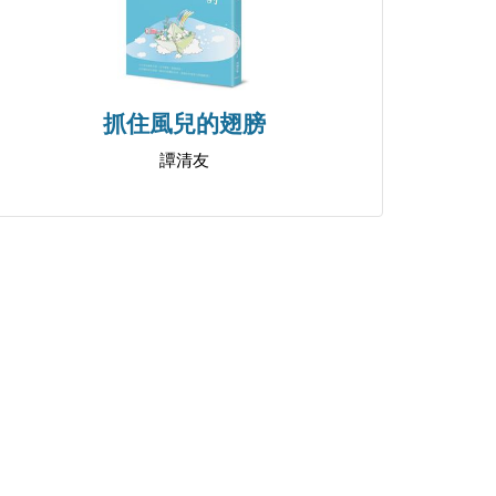
抓住風兒的翅膀
譚清友