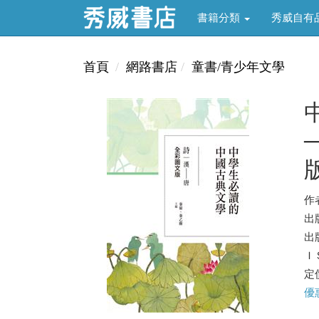
書籍分類
秀威自有
首頁
網路書店
童書/青少年文學
作
出
出版
ＩＳ
定價
優惠