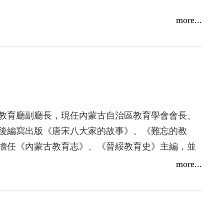
more...
教育，透過詩歌的美感情意 ，潤澤每個人的生活世
進而培育發展成健全的人格。於此，秀威公司為了
，有系統集結成冊。選材平易近人，貼近孩子的生
事。
引領孩子進入古典詩詞的殿堂，是有效增進閱讀能
力。
重點寓意。
讓讀者體會古文意境與想像，得到不同的成長與啟
教育廳副廳長，現任內蒙古自治區教育學會會長、
代具有代表性的詩詞之外，令人驚艷的是全彩美
後編寫出版《唐宋八大家的故事》、《難忘的教
唯美，與詩作情境相契合，足見編者之巧思與用
，有助於讀者對內容的理解與記憶。
擔任《內蒙古教育志》、《晉綏教育史》主編，並
品，是一本非常有質感且賞心悅目的書籍，值得閱
卷）、《內蒙古教育五十年》（大畫冊）、《童話國
more...
少》等著作。
童畫國學館》（古詩、古詞、古曲卷）、《唐宋八