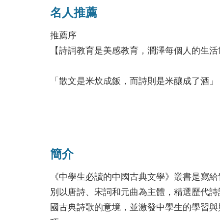
名人推薦
推薦序
【詩詞教育是美感教育，潤澤每個人的生活
「散文是米炊成飯，而詩則是米釀成了酒」
鍊的文字表達深厚的情感與意涵；同樣以字
不僅能讓人發思古之幽情，更令人回味再三
青少年在成長的過程中，除了接受正規的學
簡介
此時若能提供有效的引導與啟發，對孩子的
讀物則是極為優質的自主學習與充實的途徑
《中學生必讀的中國古典文學》叢書是寫給
知識。尤其是中國古代的詩詞曲，其辭藻之
別以唐詩、宋詞和元曲為主體，精選歷代詩
社會環境、政治世局等複雜感觸的心境呈現
國古典詩歌的意境，並激發中學生的學習與
年賞析與學習，從而陶冶讀者的身心。