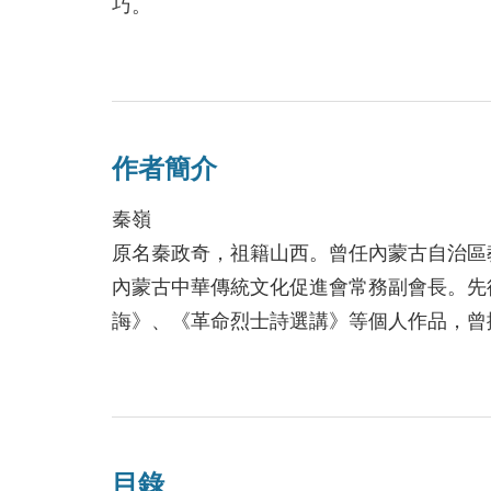
巧。
「溫柔敦厚，詩教也」，詩詞教育就是美感
每篇內容設計如下：
界與生命情境。藉著詩詞教育的潛移默化，
【原文】精選出最經典的古詩100首。
善盡社會責任，將唐詩、宋詩、元曲等精華
【作者】深入淺出地描述作者創作的背景故
活經驗；鑑賞部分能提綱挈領，深入淺出地
作者簡介
【注釋】難字與難詞的意義解釋，提昇閱讀
力的課外讀物，特此為文推薦！
【名句】選出原作精華的句子與主旨，點出
秦嶺
【鑑賞】解讀原文故事的歷史背景與意義，
原名秦政奇，祖籍山西。曾任內蒙古自治區
這一本精緻小巧的口袋書，除了收集中國古
發。
內蒙古中華傳統文化促進會常務副會長。先
編，「詩中有畫、畫中有詩」。其插畫精緻
【今譯】將深奧的文章內涵和寓意白話語譯
誨》、《革命烈士詩選講》等個人作品，曾
心。所選畫作皆源於國際少年藝術大展的作
先後主編出版了《內蒙古教育大觀》（共7
讀、更值得您珍藏。
學館》（古詩、古詞、古曲卷）、《英雄年
臺北市立新民國民中學校長 柯淑惠
秦乙塵
目錄
祖籍內蒙古，上世紀七零年代生人。主編《