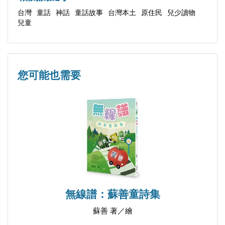
鳥人
台灣
童話
神話
童話故事
台灣本土
原住民
兒少讀物
兒童
斑鳩
南瓜島
您可能也需要
無線譜：蘇善童詩集
蘇善 著／繪