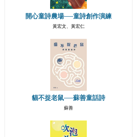
開心童詩農場──童詩創作演練
黃宏文、黃宏仁
貓不捉老鼠──蘇善童話詩
蘇善