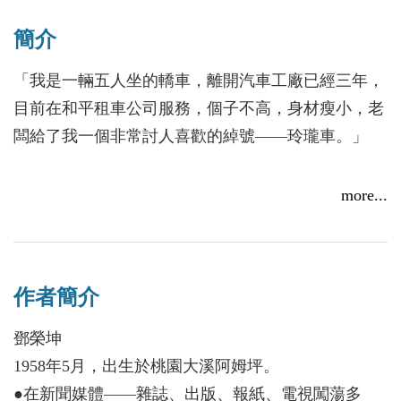
簡介
「我是一輛五人坐的轎車，離開汽車工廠已經三年，
目前在和平租車公司服務，個子不高，身材瘦小，老
闆給了我一個非常討人喜歡的綽號——玲瓏車。」
鄧榮坤以臺灣這塊土地為背景，寫下一篇篇飽含
more...
對家鄉熱愛的童話故事。〈玲瓏車〉裡盡責的小轎
車、〈三把彎刀〉中機智的勇者、〈愛捉弄人的男
孩〉裡總愛耍嘴皮子的膨風古、〈燈籠草〉中孝順善
作者簡介
良的女孩、〈南瓜島〉中無憂無慮的大島主……，透
過作者樸實的文字，角色活靈活現，故事情節幽默並
鄧榮坤
富有教育意義。
1958年5月，出生於桃園大溪阿姆坪。
●在新聞媒體——雜誌、出版、報紙、電視闖蕩多