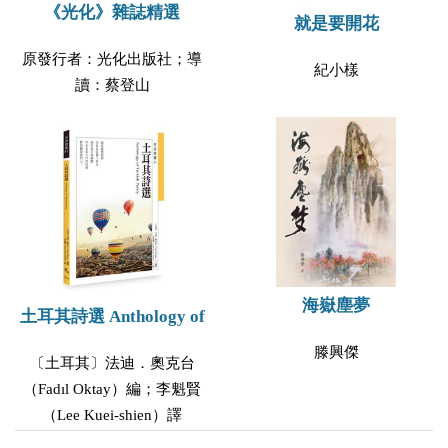
《光化》雜誌精選
就是要開花
原發行者：光化出版社；導
紀小樣
讀：蔡登山
海嶽塵夢
土耳其詩選 Anthology of
滕興傑
〔土耳其〕法迪．奧克台
（Fadıl Oktay）編；李魁賢
（Lee Kuei-shien）譯