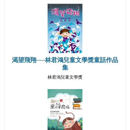
渴望飛翔──林君鴻兒童文學獎童話作品
集
林君鴻兒童文學獎