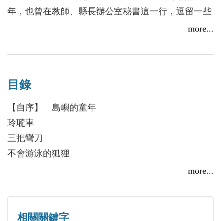
一起翻開書本，徜徉在臺灣風情的童話故事中
年，也曾在教師、縣長辦公室秘書這一行，逗留一些
吧！
時間。
more...
●換了很多工作，頭銜不少——鄧記者、鄧總編、鄧
主任、鄧經理、鄧副總、鄧老師、鄧秘書、鄧大哥與
鄧先生......
目錄
【自序】 島嶼的童年
玲瓏車
三把彎刀
不會游泳的狐狸
愛捉弄人的男孩
more...
燈籠草
土地公
白毛松鼠
相關關鍵字