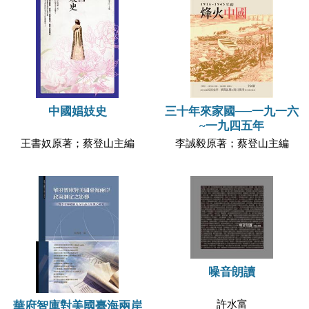
中國娼妓史
三十年來家國──一九一六
~一九四五年
王書奴原著；蔡登山主編
李誠毅原著；蔡登山主編
噪音朗讀
許水富
華府智庫對美國臺海兩岸