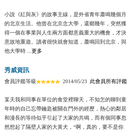
第三十四章
小說《紅與灰》的故事主線，是外省青年蕭鳴幾個月
第三十五章
的北京生活。他曾在北京念大學，還鄉幾年，突然獲
第三十六章
得一個在事業與人生兩方面都意義重大的機會，才決
第三十七章
意故地重遊。讀者很快就會知道，蕭鳴回到北京，與
第三十八章
他大學時 ...
更多
第三十九章
第四十章
秀威資訊
第四十一章
第四十二章
會員評鑑等級
2014/05/23
此會員所有評鑑
第四十三章
第四十四章
某天我和同事在單位的食堂裡聊天，不知怎的聊到童
第四十五章
年時的自己忘帶鑰匙被關在門外的經歷，熱心的鄰居
第四十六章
和漫長的等待似乎引起了大家的共鳴，而有個同事忽
第四十七章
然想起了隔壁人家的大黃犬，“啊，真的，要不是你