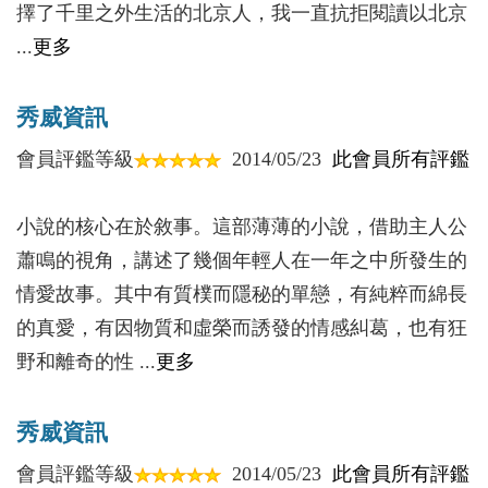
第十九章
擇了千里之外生活的北京人，我一直抗拒閱讀以北京
第二十章
...
更多
第二十一章
第二十二章
秀威資訊
第二十三章
會員評鑑等級
2014/05/23
此會員所有評鑑
第二十四章
第二十五章
小說的核心在於敘事。這部薄薄的小說，借助主人公
第二十六章
蕭鳴的視角，講述了幾個年輕人在一年之中所發生的
第二十七章
情愛故事。其中有質樸而隱秘的單戀，有純粹而綿長
第二十八章
的真愛，有因物質和虛榮而誘發的情感糾葛，也有狂
第二十九章
野和離奇的性 ...
更多
第三十章
第三十一章
秀威資訊
第三十二章
會員評鑑等級
2014/05/23
此會員所有評鑑
第三十三章