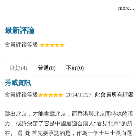
第五章
more...
第六章
第七章
最新評論
第八章
會員評鑑等級
第九章
第十章
第十一章
良好(4)
普通(0)
不好(0)
第十二章
秀威資訊
第十三章
第十四章
會員評鑑等級
2014/11/27
此會員所有評鑑
第十五章
第十六章
跳出北京，才能書寫北京，而香港與北京間特殊的張
第十七章
力，或許決定了它是中國最適合讓人“看見北京”的所
第十八章
在。 選 凝 首先要承認的是，作為一個土生土長而選