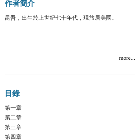
作者簡介
現在悄悄跟蹤她，似乎準備圖謀不軌，引起芷琪的警
覺。但是她萬萬沒有想到，還有一個詭譎的身影正在
昆吾，出生於上世紀七十年代，現旅居美國。
暗處窺伺她的隱私……
more...
目錄
第一章
第二章
第三章
第四章