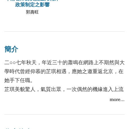
政策制定之影響
郭壽旺
簡介
二○○七年秋天，年近三十的蕭鳴在網路上不期然與大
學時代曾經仰慕的芷琪相遇，應她之邀重返北京，在
她手下任職。
芷琪美貌驚人，氣質出眾，一次偶然的機緣進入上流
社會，內心卻埋藏著一個可怕的秘密。
more...
蕭鳴在曖昧的重聚之後，又與像小母獸一樣率性的北
漂女孩珮瓊萍水相逢，內心糾結不已。
狷狂偏激的流浪歌手方炬曾是芷琪的大學同班同學，