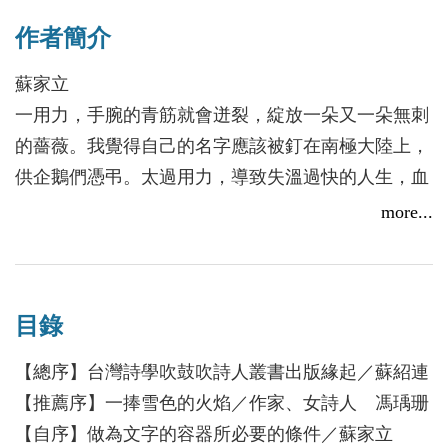
僅是恍惚的輪廓。正因周遭散佈著太多顏色，所以渴
作者簡介
求單調且冷冽的，某些出人意表的飄落。在城市裡，
被自己的影子以沉默繫綁著，假裝很憂鬱地行走在太
蘇家立
陽底下早成了常態，但偶爾也想跪在電線桿旁祈禱雪
一用力，手腕的青筋就會迸裂，綻放一朵又一朵無刺
季輕輕地來──這要求應該不過分。
的薔薇。我覺得自己的名字應該被釘在南極大陸上，
供企鵝們憑弔。太過用力，導致失溫過快的人生，血
管裡流動的一個個黃昏，倘若能夠再回收利用，希望
more...
能塗上純澈的雪色，乾乾淨淨，且沒有絲毫斑點。我
只是眼神沾滿風霜的人。
目錄
【總序】台灣詩學吹鼓吹詩人叢書出版緣起／蘇紹連
【推薦序】一捧雪色的火焰／作家、女詩人 馮瑀珊
【自序】做為文字的容器所必要的條件／蘇家立