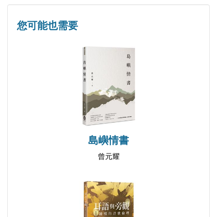
我不想在雨天使用折疊式雨傘
向一根半透明的電線桿祈雪
您可能也需要
輯二 可融化的妳在虛線的樹梢上持續地透明
最後的願望
離別不適合筆直
缺了半頁的詠嘆調
相思不必有相
人魚之死
島嶼情書
妖精──致藍
曾元耀
純白的鋼琴奏鳴曲──致藍
藍線
生氣──致藍
可以輕輕撕下的