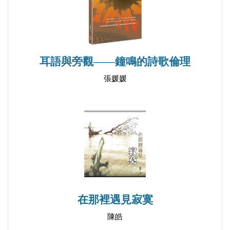
我所說的她
粉紅的迷霧
畫圓
在翻頁時請小心指紋
耳語與旁觀——鐘鳴的詩歌倫理
如果必須在清晨嗜血
張媛媛
一半
火車上的她
寫信
再見
睡眠──致藍
輯三 這世界需要更多誘發叛變的催化劑
在那裡遇見寂寞
右岸
陳皓