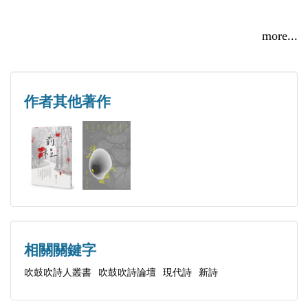
輯一 溫暖的進化來自於冰冷
more...
不協和的奏鳴曲
黎明前後的你我
作者其他著作
櫻花雪
一捧雪色的火焰
妳只是像雪一般的思念
在日記折角的污漬上旋轉
童年的影子
孤獨的那年雨季
漫步在沙灘上的年紀
相關關鍵字
反覆黏貼
吹鼓吹詩人叢書
吹鼓吹詩論壇
現代詩
新詩
畢業像沒拔乾淨的草