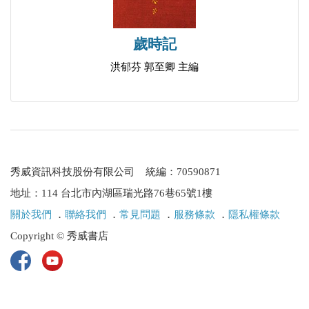
曙光的柵欄
第四次冰河期
歲時記
大叔
洪郁芬 郭至卿 主編
我不相信今晚仍能看見星星
妳總是這樣走過
比例尺
早晨
距離
秀威資訊科技股份有限公司 統編：70590871
攝影
地址：114 台北市內湖區瑞光路76巷65號1樓
現代人禮節需知
關於我們
．
聯絡我們
．
常見問題
．
服務條款
．
隱私權條款
吻別
Copyright © 秀威書店
名牌人
母親