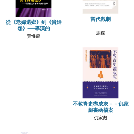
當代戲劇
從《老婦還鄉》到《貴婦
怨》──導演的
馬森
黃惟馨
不教青史盡成灰－－仉家
彪書函檔案
仉家彪