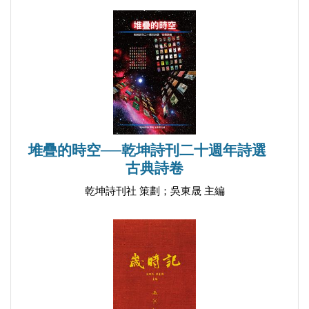
連接
癌末病人間的對話
母親像月亮一樣
莫衷一是的黃昏
寵物不宜放生
活著像一本三流的推理小說
城市夜想曲
堆疊的時空──乾坤詩刊二十週年詩選
寫詩
古典詩卷
我需要一本教師指引
乾坤詩刊社 策劃；吳東晟 主編
隔水加熱
濕透
在說回家之前
輯四 雪白或許是日常生活