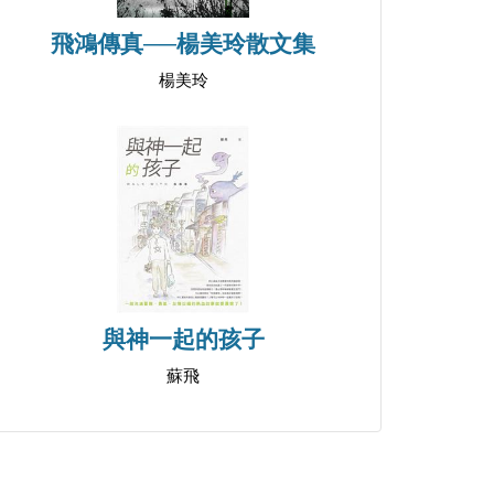
飛鴻傳真──楊美玲散文集
楊美玲
與神一起的孩子
蘇飛