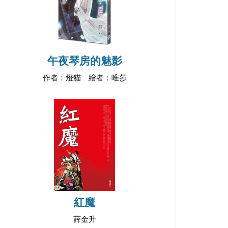
午夜琴房的魅影
作者：燈貓 繪者：唯莎
紅魔
薛金升