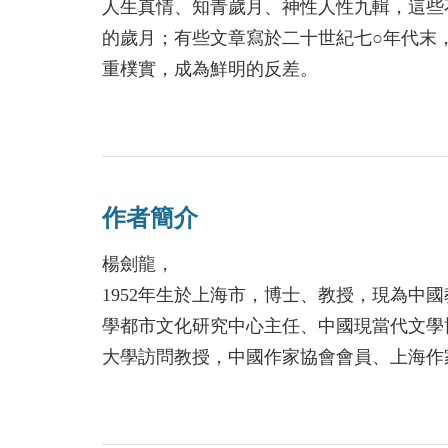
人生真情、知青歲月、神性人性九輯，這些
的歲月；有些文章寫於二十世紀七○年代末
重樸實，成為鮮明的反差。
作者簡介
楊劍龍，
1952年生於上海市，博士、教授，現為中
學都市文化研究中心主任、中國現當代文學
大學訪問教授，中國作家協會會員、上海作
小說《租賃男友》、短篇小說《消失了的朦
閾》、《中國現代作家與基督教文化》、《