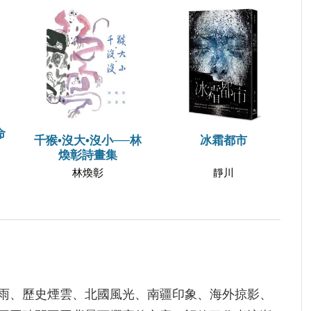
命
千猴•沒大•沒小──林
冰霜都市
煥彰詩畫集
林煥彰
靜川
雨、歷史煙雲、北國風光、南疆印象、海外掠影、