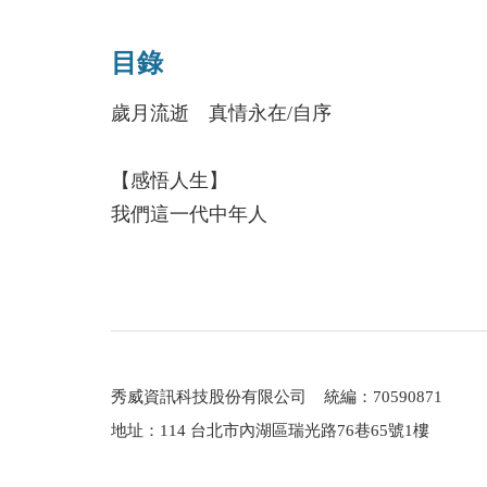
學》、《文化批判與文化認同》等。
目錄
歲月流逝 真情永在/自序
【感悟人生】
我們這一代中年人
書齋易名記
棕櫚贊
鼾聲賦
說考試
知青情結
秀威資訊科技股份有限公司 統編：70590871
地址：114 台北市內湖區瑞光路76巷65號1樓
【江南煙雨】
烏鎮情思