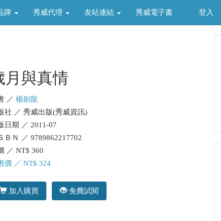
品牌
秀威代理
友站連結
秀威電子書
登入
歲月與真情
者 ／
楊劍龍
版社 ／ 秀威出版(秀威資訊)
日期 ／ 2011-07
ＢＮ ／ 9789862217702
 ／ NT$ 360
價 ／ NT$ 324
加入購買
免費試閱