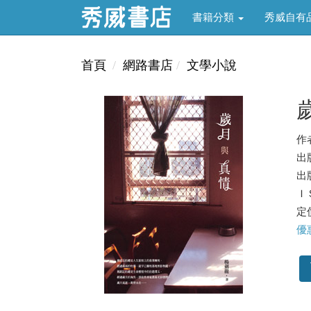
書籍分類
秀威自有
首頁
網路書店
文學小說
作
出
出版
ＩＳ
定價
優惠