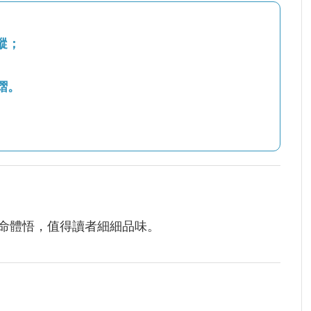
蹤；
熠。
命體悟，值得讀者細細品味。