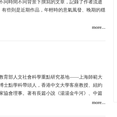
不同時間不同背景下撰寫的文章，記錄了作者流逝
，有些則是近期作品，年輕時的意氣風發、晚期的穩
more...
國教育部人文社會科學重點研究基地——上海師範大
博士點學科帶頭人，香港中文大學客座教授、紐約
家協會理事。著有長篇小說《湯湯金牛河》、中篇
朧》等，學術著作《鄉土與悖論——魯迅研究新視
more...
中國現代鄉土文學論》、《上海文化與上海文