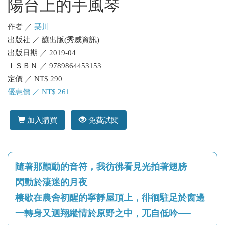
陽台上的手風琴
作者 ／
琹川
出版社 ／ 釀出版(秀威資訊)
出版日期 ／ 2019-04
ＩＳＢＮ ／ 9789864453153
定價 ／ NT$ 290
優惠價 ／ NT$ 261
加入購買
免費試閱
隨著那顫動的音符，我彷彿看見光拍著翅膀
閃動於淒迷的月夜
棲歇在農舍初醒的寧靜屋頂上，徘徊駐足於窗邊
一轉身又迴翔縱情於原野之中，兀自低吟──