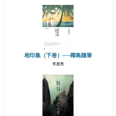
遇見
下著春雨的早晨
桐花盛開
慕夏之光
夏日遐想
自然的密語
仙客來
相印集（下卷）──椰島隨筆
母親的南瓜飯
李惠秀
花園拼圖
│漫步在時光中│
春箋
夏花
秋遊
冬艷