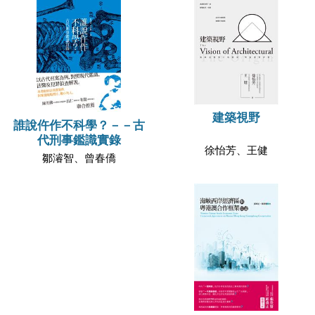
建築視野
誰說仵作不科學？－－古
代刑事鑑識實錄
徐怡芳、王健
鄒濬智、曾春僑