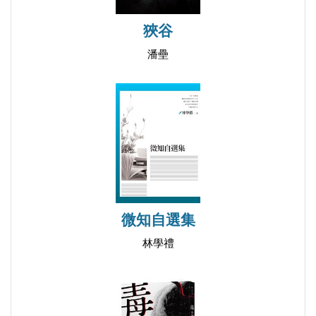
雨桐
狹谷
夏鬧
潘壘
山居
雲箋
秋歌
冬眺
春信
風的顏色
三月的油桐
一日流逝
微知自選集
月光香水
林學禮
秋日黃昏
諦聽
變天