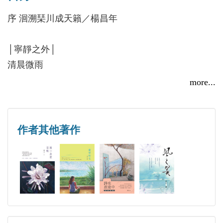
足可承繼甚且已可超越，那一份欣慰何可言宣？
。
序 洄溯琹川成天籟／楊昌年
琴音迴盪，琹川清冽。願妳的詩、文、畫藝在長保自
我風格之外更能溯洄向上，聲形終得成天籟之音，而
著有：
│寧靜之外│
質神則必是荊山之玉。
詩畫集：《寂靜對話──琹川詩畫集》
清晨微雨
──楊昌年教授
新詩評論集：《詩在旅途中》
血印梅春
more...
詩集：《凝望時光》、《風之翼》、《琹川短詩選》
火車飛過
（詩集中英對照）、《在時間底蚌殼裡》、《飲風之
邂逅花田
蝶》、《琹川詩集》
季節的陽台
作者其他著作
散文集：《種藍草的女子》
緣於秋風
筆記書：《貓咪小寶貝》
善意
小說：《夢裡玫瑰》，後以《我是你的北極星》再版
我的遊樂園
以及其他專著等。
藍色迴旋曲
曾多次應邀國內外舉辦詩畫展，畫作《供花》、《天
默劇
馬行空》現為國家圖書館典藏。
尋寶