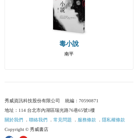
夏之旅
蟬聲落處
時光海岸
之外
驚夢
毒小說
風晨
南平
復始
│流轉的風景│
戀戀龜山島
女兒國風情畫
秀威資訊科技股份有限公司 統編：70590871
詩路之旅──第二屆青海湖國際詩歌節紀行
地址：114 台北市內湖區瑞光路76巷65號1樓
青海塔爾寺之行
關於我們
．
聯絡我們
．
常見問題
．
服務條款
．
隱私權條款
重回特勒吉
Copyright © 秀威書店