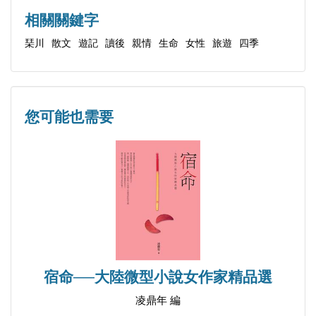
閒情
相關關鍵字
因為有光
琹川
散文
遊記
讀後
親情
生命
女性
旅遊
四季
一棵花樹
陽台上的手風琴
青春的容顏
您可能也需要
旅行回來
寧靜之外
山居隨筆
靜聽那聲音
人間四月天
仲夏的花約
秋風裡的祝福
宿命──大陸微型小說女作家精品選
孤挺花
露易絲湖上的琴音
凌鼎年 編