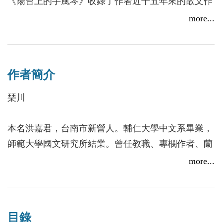
《陽台上的手風琴》收錄了作者近十五年來的散文作
品，篇篇意涵深蘊，文字優美，讓人感受到文章的悠
more...
只為了途中與你相遇 《陽台上的手風琴》讀書分享會
遠與浪漫典雅。
2019/05/17
==================================
作者簡介
琹川以詩、畫之筆來寫散文，在詩、文、畫三線藝術
琹川
的「互文」之下，溶成她的精緻之形與溫婉之神。散
文仍然沿襲著詩創作的彈性密度，如集中〈漫步在時
本名洪嘉君，台南市新營人。輔仁大學中文系畢業，
光中〉所顯示詩化的情景交融。
師範大學國文研究所結業。曾任教職、專欄作者、蘭
琹川的創作到此，那已是「行到水窮處，坐看雲起
溪秋水主編等。作品選入《現代女詩人選集》、《台
more...
時」新的桃源。在前只是妳偶然經過的客舍，今後，
灣詩選》、《台灣飲食選》、《1960世代詩人詩選
真希望妳能重視常住。
集》、《漢語新詩名篇鑑賞辭典》、《二十世紀華文
她使我了解到「伯樂」之「樂」。那是在你著力經營
愛情詩大典》、各詩社詩選及國內外各選輯等；小詩
的一片園田之中突然開出了嶔崎之花，青青子衿非但
目錄
〈相思〉選入「台北捷運公車詩文名家經典作品」