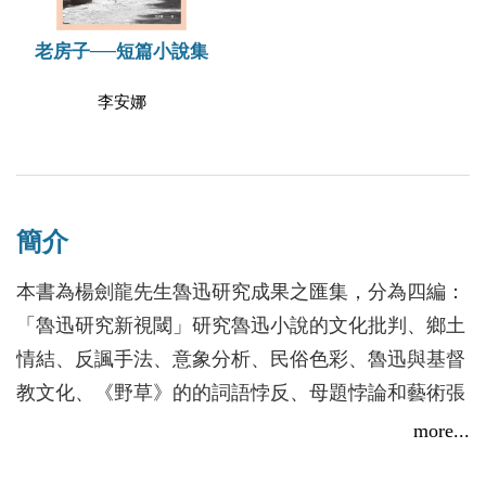
老房子──短篇小說集
李安娜
簡介
本書為楊劍龍先生魯迅研究成果之匯集，分為四編：
「魯迅研究新視閾」研究魯迅小說的文化批判、鄉土
情結、反諷手法、意象分析、民俗色彩、魯迅與基督
教文化、《野草》的的詞語悖反、母題悖論和藝術張
力、魯迅與森歐外小說創作之比較等；「走進魯迅的
more...
世界」研究《朝花夕拾》、《?喊》、《藥》、《祝