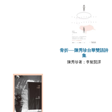
骨折──陳秀珍台華雙語詩
集
陳秀珍著；李魁賢譯