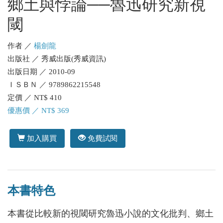
鄉土與悖論──魯迅研究新視
閾
作者 ／
楊劍龍
出版社 ／ 秀威出版(秀威資訊)
出版日期 ／ 2010-09
ＩＳＢＮ ／ 9789862215548
定價 ／ NT$ 410
優惠價 ／ NT$ 369
加入購買
免費試閱
本書特色
本書從比較新的視閾研究魯迅小說的文化批判、鄉土