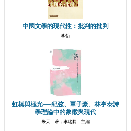
魯迅研究的歷史與現狀
魯迅的世界與世界的魯迅
中國文學的現代性：批判的批判
後記
李怡
虹橋與極光──紀弦、覃子豪、林亨泰詩
學理論中的象徵與現代
朱天 著；李瑞騰 主編