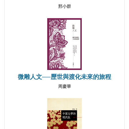
一部回憶魯迅集大成之著──《魯迅回憶錄》小談
邢小群
「在更加廣闊的時空範圍內研究魯迅」──評王吉鵬
先生近幾年的魯迅研究
深入探究魯迅的複雜與深刻──評嚴家炎《論魯迅的
複調小說》
於細微處見精神於灑脫中現精彩──讀《吳中杰評點
魯迅小說》
探究殖民地鬥士的思想與精神──我觀韓國的魯迅研
究
微雕人文──歷世與渡化未來的旅程
周慶華
魯迅的過去時與現代時
關於拓展魯迅研究的幾點思考
魯迅研究誤區瑣談
對魯迅的評說與魯迅研究的新開拓
「要是魯迅今天還活著」話題的心理動因