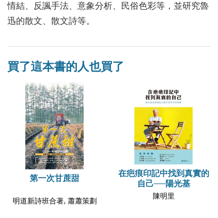
情結、反諷手法、意象分析、民俗色彩等，並研究魯
迅的散文、散文詩等。
買了這本書的人也買了
在疤痕印記中找到真實的
第一次甘蔗甜
自己──陽光基
陳明里
明道新詩班合著, 蕭蕭策劃