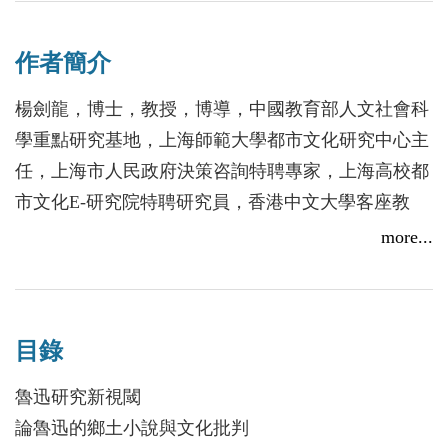
福》、《故鄉》、《傷逝》、魯迅對二十年代鄉土作
家之影響、魯迅對青年一代的關心與教育等；「魯迅
作者簡介
研究之研究」評說《魯迅回憶錄》、嚴家炎、吳中
傑、王吉鵬及韓國的魯迅研究；「魯迅的過去時與現
楊劍龍，博士，教授，博導，中國教育部人文社會科
在時」談論魯迅研究的誤區、開拓、歷史與現狀等。
學重點研究基地，上海師範大學都市文化研究中心主
著者力圖在對於魯迅作品的細致研讀中，在多角度的
任，上海市人民政府決策咨詢特聘專家，上海高校都
深入分析探究中，深入闡釋魯迅作品的意義和價值。
市文化E-研究院特聘研究員，香港中文大學客座教
授，紐約大學訪問教授，中國作家協會會員，上海市
more...
作家協會理事，《明報月刊》特約記者。出版學術著
作十餘部。曾多次獲中國上海市哲學社會科學優秀成
果獎等。創作出版長篇小說《金牛河》，發表短篇小
目錄
說、散文、詩歌多篇。
魯迅研究新視閾
論魯迅的鄉土小說與文化批判