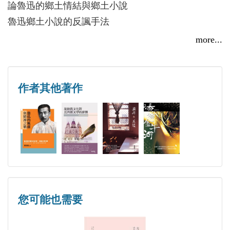
論魯迅的鄉土情結與鄉土小說
魯迅鄉土小說的反諷手法
魯迅鄉土小說的意象分析
more...
論魯迅鄉土小說的民俗色彩
論魯迅與基督教文化
悖論式的人物與悖論式的思想──論魯迅《野草》的
作者其他著作
詞語悖反、母題悖論和藝術張力
貓頭鷹與獅子──魯迅與森歐外小說創作之比較
走進魯迅的世界
「從紛擾中尋出一點閒靜來」──論魯迅的《朝花夕
拾》
寂寞中的?喊──魯迅《?喊》新論
您可能也需要
揭示華夏民族雙重的精神悲劇──讀魯迅的〈藥〉
揭示國民性病態的一面鏡子──讀魯迅的〈祝福〉