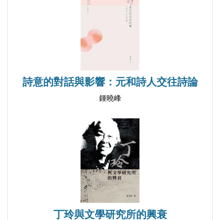
男性視閾中的女性觀照──讀魯迅的〈傷逝〉、葉聖
陶的〈倪煥之〉
「東方產生的最美的抒情詩」──中日學者談〈故
鄉〉
寬容與復仇──魯迅〈復仇（其二）〉與《聖經》之
詩意的對話與影響：元和詩人交往詩論
比較
鍾曉峰
沿著天才的腳跡前行──論魯迅對二十年代鄉土作家
的影響
「用無我的愛，自己犧牲於後起新人」──論魯迅對
青年一代的關心與教育
淺談魯迅對《紅樓夢》的評論
走進魯迅的藝術世界
魯迅研究之研究
丁玲與文學研究所的興衰