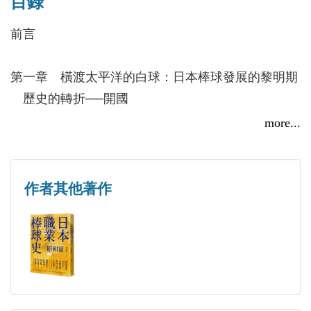
目錄
紀的日美關係。
前言
第一章 橫渡太平洋的白球：日本棒球發展的黎明期
歷史的轉折──開國
「文明」的開化與衝突
more...
明治時期的日本棒球發展
小結
第二章 「黑船」來襲：日美棒球對抗賽與日本職業
作者其他著作
棒球聯盟的成立
「野球」走向大眾：大正時代
正力松太郎與他的《讀賣新聞》
來自遙遠國度的「黑船」：魯斯與世界第一的美國
大聯盟選拔隊