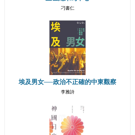
後記
刁書仁
附表一 日本棒球的對外交流（1905-1922）
附表二 日本棒球的對外交流（1923-1936）
附表三 一九三四年（昭和九年）美國代表隊成員一
覽表
附表四 一九三四年美國隊、日本隊投手、打擊成績
表
附表五 一九四○年「夏之陣」滿洲賽程
埃及男女──政治不正確的中東觀察
附表六 職業野球聯盟戰死選手名簿
李雅詩
附表七 日本職棒單一聯盟時代球團變遷圖（1936-
1949）
附表八 日本棒球大事年表（1872-1949）