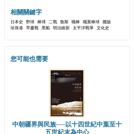
日本職棒聯盟的成立
小結
相關關鍵字
第三章 從盛 開到散落的櫻花：戰火下的殖民野球
日本史
野球
棒球
二戰
魯斯
職棒
職業棒球
國族
珍珠港
早慶戰
黑船
明治維新
太平洋戰爭
文化史
1940-1944
侵略──日本遠東政策的實踐
決裂──珍珠港襲擊後的美國職棒
無言的抗爭──戰時體制下的聯盟發展
您可能也需要
小結
第四章 重生：職業野球的再起 1945-1949
美軍統治下的日本
從焦土復甦的野球
邁向新道路──走向穩定發展的職業野球
小結
中朝疆界與民族──以十四世紀中葉至十
結語
五世紀末為中心