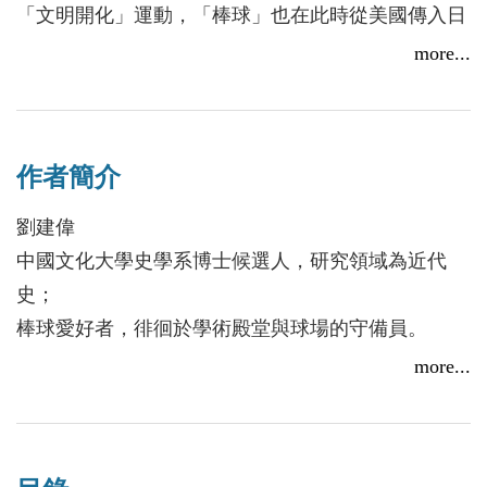
「文明開化」運動，「棒球」也在此時從美國傳入日
本，並於大正年間達到高峰。昭和初期，「世界第
more...
一」的美國棒球明星隊兩度來訪，其中，1934年的日
【線上談書】厝邊頭尾來讀書《日本職業棒球史‧昭和
篇》ft.作者劉建偉
米對抗賽迎來Babe Ruth，都掀起全國轟動；日本繼
而成立了「日本職業棒球聯盟」（Nippon Professional
2025/10/07
作者簡介
Baseball，簡稱NPB），日本人對於美國文化的崇拜
此刻也在球場上達到高潮。
劉建偉
然而，太平洋戰火改變了這一切。珍珠港事件爆
中國文化大學史學系博士候選人，研究領域為近代
發，日美兩國的交鋒從野球場轉向戰場；二戰結束
史；
後，日本更淪為美軍代管，也讓日本人對美國充滿複
棒球愛好者，徘徊於學術殿堂與球場的守備員。
雜的情緒……
more...
日本的國族意識會如何在球場上體現？「大和
魂」又該如何在球場上迎戰美國，從焦土中再次擊出
全壘打？
本書帶你回顧日本棒球發展，從棒球史看二十世