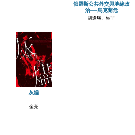
俄羅斯公共外交與地緣政
治──烏克蘭危
胡逢瑛、吳非
灰燼
金亮