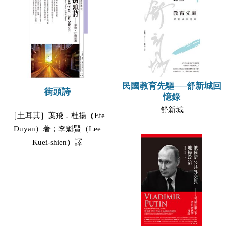
民國教育先驅──舒新城回
街頭詩
憶錄
舒新城
［土耳其］葉飛．杜揚（Efe
Duyan）著；李魁賢（Lee
Kuei-shien）譯