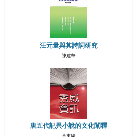
葉 珣／國家主義與郭沫若五四時期文學創作論
／民族意識，也是我們走進魯迅精神世界的一條基本
路徑；林于弘教授的〈徐志摩海外旅行詩研究〉，針
【學人專訪】
對徐志摩在1921—1931年的寫作生涯中，前後4次海
王婉如／從政治筆鋒到文學築城─專訪行走在知識風
外旅行所完成的系列詩作進行相關研究，歸納出三項
景中的陳芳明教授
汪元量與其詩詞研究
特色：趨向格律建構、關懷社會民生、展現寫作技
巧。林教授近年來對於文學地景的研究頗有心得，不
陳建華
【書評書論】
僅論述成文，且創作出版了不少地景題材的詩集，形
張堂錡／見證時代的聲音─評林淑貞《歷史回眸─民
成自己的學術風格；四川師大講師葉珣博士的〈國家
國詩話的書寫與闡述史料鉤沉
主義與郭沫若五四時期文學創作論〉，針對郭沫若五
徐尹白／作家徐訏宛の書簡リスト（致作家徐訏之書
四時期文學創作中濃厚的國家主義特色進行分析，指
簡清單）民國文學研究資料初編
出其受到梁啟超、曾琦及創造社成員郁達夫、鄭伯奇
黃惠玲等／有了愛，就有了一切─冰心在台文學傳播
等人的影響，即使是1949年之後，郭沫若的戲劇創作
與接受考察
仍帶有強烈的愛國主義色彩。
唐五代記異小說的文化闡釋
潘一諾等／失去擁抱的安慰─穆旦在台文學傳播與接
黃東陽
受考察