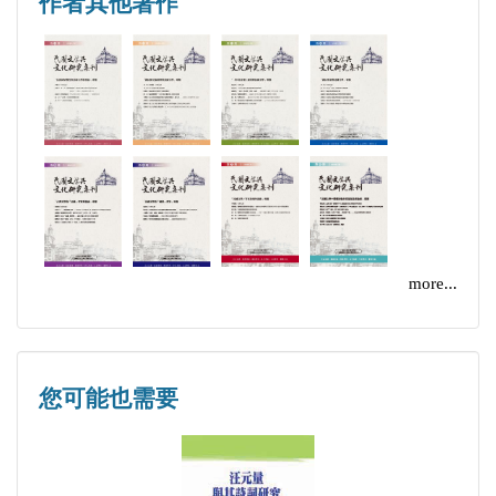
作者其他著作
大學博士生趙雅靈的〈《語絲〉與「趣味革命」〉，
究會理事。主要從事抗戰文學、革命文學研究、魯迅
她將「趣味」放在後五四民國危機和革命再起的背景
研究。出版有《從階級話語到民族話語》、《民國語
【專題論文：魯迅文學的實踐性】
下思考，認為周氏兄弟和《語絲》宣導「趣味」的真
境與左翼文學民族話語考釋》、《民國歷史語境與革
邱煥星／主持人語
正目的是「重啟思想革命」以介入民國現實。以上4
命文學重新闡釋》等多部學術專著。
邱煥星／「文學政治的世紀」：關於「魯迅文學」命
篇論文，無論是宏觀探究和具象分析，都從某些層面
題的建構
論述了魯迅文學的現實實踐性。
楊 姿／《阿金》：「上海性」與現代都市革命困境
一般論文共3篇，都兼具了學術性與可讀性。李
鍾 誠／重新找回「政治」─當代「政治魯迅」研究
怡教授的〈「中國」的建構與「民國」的批判——論
的知識背景、路徑及面臨的挑戰
魯迅的文學關鍵詞〉，是民國文學研究觀念上的一次
more...
趙雅炅／《語絲》與「趣味革命」
具啟發性的嘗試，即從「關鍵詞」的角度深論魯迅心
中筆下的「中國」與「民國」。文中指出，魯迅雖然
【一般論文】
頻率很高地使用這兩個名詞，但卻有不同的意涵：
您可能也需要
李 怡／「中國」的建構與「民國」的批判─論魯迅
「中國」往往與國人的精神文化信念相連，而「民
的文學關鍵詞
國」則表達了對一種國家現實的判斷。透過文學關鍵
林于弘／徐志摩海外旅行詩研究
詞的挖掘分析，可以看出魯迅深邃而獨特的現代國家