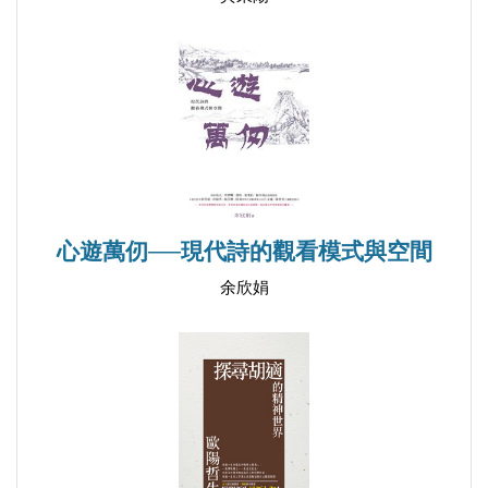
心遊萬仞──現代詩的觀看模式與空間
余欣娟