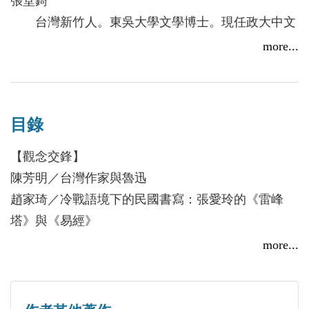
張堂錡
性」、「文學行動」、「雜文自覺」等命題，認為它
台灣新竹人。東吳大學文學博士。現任政大中文
們突出了「魯迅文學」的本體原發性，而未來則應建
系教授，並任政大「民國歷史文化與文學研究中心」
more...
構具有「寫作民主」性質的「文學政治」；其次是山
主任。主要從事中國近現代文學、台灣散文及澳門文
東大學鍾誠教授的〈重新找回「政治」：當代「政治
學研究，出版有學術專著《黃遵憲的詩歌世界》、
魯迅」研究的知識背景、路徑及面臨的挑戰〉，他分
《白馬湖作家群論稿》、《民國作家的抒情意識與審
析了當前正成為學術熱點的「政治魯迅」研究的文化
目錄
美追求》、《現代文學百年回望》、《民國文學中的
政治、文學政治、政治文化、微觀規則四種路徑，強
邊緣作家群體》、《邊緣的豐饒──澳門現代文學的
【觀念交鋒】
調應積極與社會科學對話，借鑒「東亞魯迅」思想傳
歷史嬗變與審美建構》等十餘種，另主編《台港地區
陳芳明／台灣作家與魯迅
統，來重新思考文學與政治的關係。
澳門文學評論選》等書多種。
趙家琦／冷戰語境下的民國書寫：張愛玲的《雷峰
第3篇是重慶師範大學楊姿教授的〈《阿金》：「上
塔》與《易經》
海性」與現代都市革命困境〉，文中認為魯迅從其租
張武軍
丁威仁／從民國文學的脈絡再思考張我軍的「新文
more...
界經驗和革命觀察出發，批評了知識分子和雇傭工人
陝西大荔人，四川大學文學博士。現任西南大學
學」語言論
身處革命中心城市卻又疏遠革命的現象，而這種「非
文學院教授、博士生導師、重慶中國抗戰大後方研究
朱安培／《汪精衛南社詩話》中的廣州蒙難與人物評
革命」的根源是「上海性」所致；第4篇是中國海洋
中心教授。擔任中國魯迅研究會理事、中國郭沫若研
議