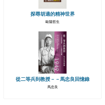
探尋胡適的精神世界
歐陽哲生
從二等兵到教授－－馬忠良回憶錄
馬忠良