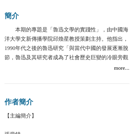
簡介
本期的專題是「魯迅文學的實踐性」，由中國海
洋大學文新傳播學院邱煥星教授策劃主持。他指出，
1990年代之後的魯迅研究「與當代中國的發展逐漸脫
節，魯迅及其研究者成為了社會歷史巨變的冷眼旁觀
者」，為了走出這種困境，應該讓魯迅研究「重回公
more...
共領域和社會實踐」，不過，相關研究更多偏於思想
史和社會史的路徑，對於魯迅文學本身的討論較少，
因此而有「魯迅文學的實踐性」專題4篇論文的討
作者簡介
論。
這4篇專題論文，首先是邱煥星的〈「文學政治
【主編簡介】
的世紀」：關於「魯迅文學」命題的建構〉，他系統
梳理了新世紀以來一些學者提出的「文學的左翼