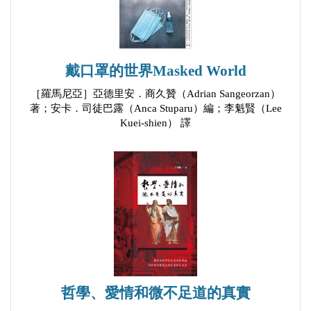
邪惡天堂Evil paradise
因為我知道你Because I know you
你是誰？Who are you?
戴口罩的世界Masked World
回來Returning back
我的手提包My handbag
［羅馬尼亞］亞德里安．商久贊（Adrian Sangeorzan）
著；安卡．司徒巴露（Anca Stuparu）編；李魁賢（Lee
我不在這裡I am no here
Kuei-shien） 譯
與敘利亞男子遺體對談Interview with the remains of a
Syrian man
萬事都會好轉Everything is going to be okay
活著Falling alive
失足A trip
我是詩人I am a poet
懷舊Nostalgia
沉默Silence
哲學、愛情和微不足道的真實
最後願望Last wish