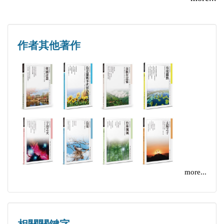
復甦Recovery
譯者
我Me
李魁賢
似乎If
作者其他著作
Lee Kuei-shien
填字遊戲Crosswords
曾任國家文化藝術基金會董事長，現任世界詩人運動
邀請Invitation
組織副會長。獲台灣國家文藝獎、巫賴和文學獎、行
背信Infidelity
政院文化獎、吳三連獎文藝獎、祕魯特里爾塞金獎和
困惑Confusion
金幟獎、印度首席傑出詩獎、蒙特內哥羅（黑山）共
致讀者To a reader
和國文學翻譯協會文學翻譯獎等十多項國內外大獎。
感謝Thanks
出版有《李魁賢詩集》6 冊、《李魁賢文集》10 冊、
她似乎沒看見As if she did not see
《李魁賢譯詩集》8冊、回憶錄《人生拼圖》和《我
慢些領悟Late realization
more...
的新世紀詩路》等。
和平呀O peace
你不需要什麼You need nothing
愛蒞臨時When love comes