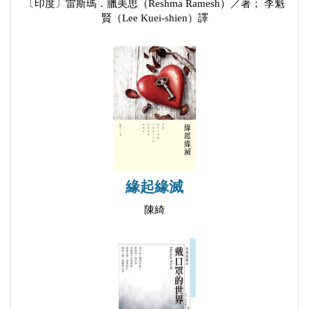
〔印度〕雷斯瑪．臘美思（Reshma Ramesh）／著； 李魁
原罪Sins
賢（Lee Kuei-shien）譯
短情史Short love story
暴君獨白Monologue of tyrant
耳聾Deafness
不要！Do not !
孩童Kids
自責的步伐Steps of remorse
我淡出I fade
緣起緣滅
飢餓Hunger
熱情呀O passion
陳綺
過去持續中Ongoing past
清理我的聲音I clean my voice
告別Farewells
自從我成為長笛Since I became a flute