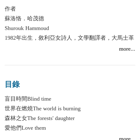
蘇洛恪．哈茂德以詩作描繪動盪不安的敘利亞，「是
作者
誰在地中海的海面／表演屠殺之舞／為何你還沒跟我
蘇洛恪．哈茂德
商量就死掉？／敘利亞人呀！」一句悲痛的呼喚引發
Shurouk Hammoud
人們內心深處的共鳴，閱讀她的詩句彷彿戰火近在眼
1982年出生，敘利亞女詩人，文學翻譯者，大馬士革
前。
大學藝術學士、文本翻譯碩士。出版三本阿拉伯文詩
more...
集、一本英文詩集《晚報》（The night papers），詩
「戰爭的呼吸讓我失望／每人每事都讓我失望／多到
被選入法國、塞爾維亞、荷蘭出版的多種詩選。巴勒
致使我還活著／就在這裡活著」儘管戰事頻仍，詩人
斯坦作家暨記者聯盟成員。那吉．納曼（Naji
仍頑強地賦詩，世界在燃燒，而她活著，持續創作。
目錄
Naaman）國際榮譽文化資料庫名譽會員。榮獲多項
本國和國際詩獎。2016年由西班牙文化機構西薩爾．
盲目時間Blind time
艾吉多．塞拉諾基金會（Cesar Egido Serrano）任命
世界在燃燒The world is burning
為文化大使，2017年又由該機構任命為西班牙語大
森林之女The forests' daughter
使。以阿拉伯文翻譯李魁賢詩集《黃昏時刻》、《存
愛他們Love them
在或不存在》、《兩弦》和《彫塑》。
歌呀O songs
more...