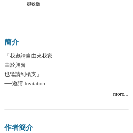
趙毅衡
簡介
「我邀請自由來我家
由於興奮
也邀請到槍支」
──邀請 Invitation
more...
李魁賢將蘇洛恪．哈茂德的詩作譯為中文，透過詩人
情感豐沛的詩句，讓我們能有機會接觸平時陌生的國
度。
作者簡介