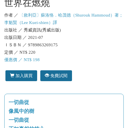
世界在燃燒
作者 ／
〔敘利亞〕蘇洛恪．哈茂德（Shurouk Hammoud）著；
李魁賢（Lee Kuei-shien）譯
出版社 ／ 秀威資訊(秀威出版)
出版日期 ／ 2021-07
ＩＳＢＮ ／ 9789863269175
定價 ／ NT$ 220
優惠價 ／ NT$ 198
加入購買
免費試閱
一切曲從
像風中的樹
一切曲從