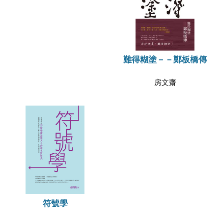
難得糊塗－－鄭板橋傳
房文齋
符號學