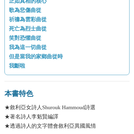
正如真相的核心
歌為悲傷曲從
祈禱為雲彩曲從
死亡為烈士曲從
笑對恐懼曲從
我為這一切曲從
但是當我的家鄉曲從時
我斷啦
本書特色
★敘利亞女詩人Shurouk Hammoud詩選
★著名詩人李魁賢編譯
★透過詩人的文字體會敘利亞異國風情