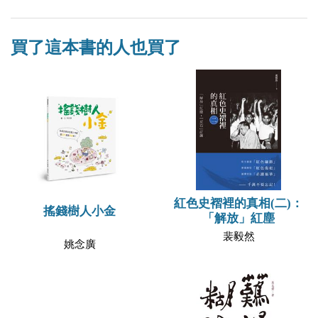
買了這本書的人也買了
紅色史褶裡的真相(二)：
搖錢樹人小金
「解放」紅塵
裴毅然
姚念廣