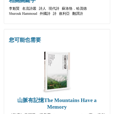
相關關鍵字
心靈光禿禿Bald soul
李魁賢
名流詩叢
詩人
現代詩
蘇洛恪．哈茂德
研究之旅Research trip
Shurouk Hammoud
外國詩
詩
敘利亞
翻譯詩
夏娃Eve
孤寂Loneliness
抱歉Apology
您可能也需要
問題Question
莫怪No wonder
在我們死之前Before we die
我斷啦I get broken
復活Resurrection
念珠A rosary
為何，敘利亞人呀?!Why, O Syrian?!
詩的生活故事Life story of poems
山脈有記憶The Mountains Have a
自殺Suicide
Memory
還活著Still alive