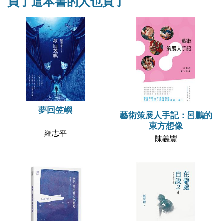
買了這本書的人也買了
夢回笠嶼
藝術策展人手記：呂鵬的
東方想像
羅志平
陳義豐