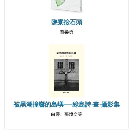
鹽寮撿石頭
蔡榮勇
被黑潮撞響的島嶼──綠島詩‧畫‧攝影集
白靈、張燦文等