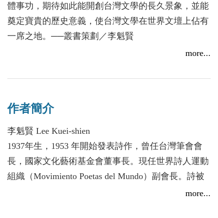
編輯帶往國外交流的選集，大都應急處理，不但時間
結實百冊， 臺灣現當代作家研究資料彙編計畫成果發表
體事功，期待如此能開創台灣文學的長久景象，並能
會
緊迫，且選用作品難免會有不週。因此，興起策畫
奠定寶貴的歷史意義，使台灣文學在世界文壇上佔有
【台灣詩叢】雙語詩系的念頭。
2018/01/12
一席之地。──叢書策劃／李魁賢
若台灣詩人平常就有雙語詩集出版，隨時可以應
more...
用，詩作交流與詩人交誼雙管齊下，更具實際成效，
《存在或不存在Existence or Non-existence》是詩人李
對台灣詩的國際交流活動，當更加順利。
魁賢繼2010年出版《黃昏時刻The Hour of Twilight》
以【台灣】為名，著眼點當然有鑑於台灣文學在
後，第二本自譯之漢英雙語詩集。本詩集選詩50首，
國際間名目不彰，台灣詩人能夠有機會在國際努力開
作者簡介
精選1994年至2016年作品，部分英譯已獲選載入國外
拓空間，非為個人建立知名度，而是為推展台灣意象
刊印的詩選集，並有少數被譯為其他國家語文發表。
李魁賢 Lee Kuei-shien
的整體事功，期待開創台灣文學的長久景象，才能奠
李魁賢詩的題材和風格多樣，大都以自然與現實互
1937年生，1953 年開始發表詩作，曾任台灣筆會會
定寶貴的歷史意義，台灣文學終必在世界文壇上佔有
喻，涵蓋台灣和世界現實的參照，也涉及特殊辯證運
長，國家文化藝術基金會董事長。現任世界詩人運動
地位。
用，展現李魁賢創作求新求變的多元風貌。
組織（Movimiento Poetas del Mundo）副會長。詩被
來自海洋的祝福 國際詩人接力，以書寫為台灣喝采
實際經驗也明顯印證，台灣詩人參與國際詩交流
譯成各種語文在日、韓、加、紐、荷、西等二十餘國
more...
活動，很受重視，帶出去的詩選集也深受歡迎，從近
2017/12/22
發表。從事詩創作和翻譯逾半世紀，創作超過千首、
年外國詩人和出版社與本人合作編譯台灣詩選，甚至