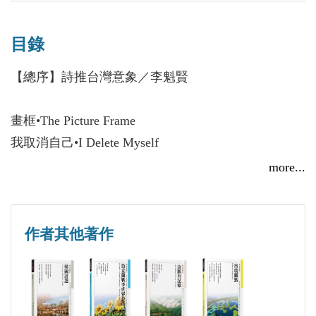
翻譯五千首，獲吳濁流新詩獎、巫永福評論獎、賴和
主動翻譯本人詩集在各國文學雜誌或詩刊發表，進而
文學獎、榮後台灣詩人獎、台灣新文學貢獻獎、行政
出版外譯詩集的情況，大為增多，即可充分證明。
目錄
院文化獎、吳三連獎文學獎、真理大學台灣文學家牛
承蒙秀威資訊科技公司一本支援詩集出版初衷，
津獎，另獲韓國、印度、蒙古、美國等頒予多項國際
【總序】詩推台灣意象／李魁賢
慨然接受【台灣詩叢】列入編輯計畫，對台灣詩的國
詩獎。
際交流，提供推進力量，希望能有更多各種不同外語
畫框•The Picture Frame
的雙語詩集出版，形成進軍國際的集結基地。
我取消自己•I Delete Myself
狂賀！詩人李魁賢榮獲第二十屆國家文藝獎
回憶燒不盡•The Memories Cannot be Burnt Out
──叢書策劃／李魁賢
more...
2017/12/06
雪的聲音•The Sound of Snow
2017.02.15誌
存在的變異•The Variation of Existence
比較狗學•Comparative Cynology
作者其他著作
狗在巷子裡跑•The Dog Runs Along the Lane
狗在假寐•The Dog Takes a Nap
詩人的遺言•The Will of a Poet