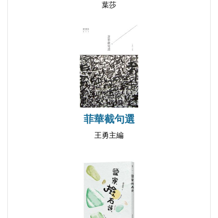
螢的心聲•The Voice of Firefly
葉莎
樹不會孤單•Trees Would Not be Lonesome
大地頌•Ode to the Earth
阿富汗的天空•Afghanistan’s Sky
來到古巴•Arriving in Cuba
切格瓦拉在古巴•Che Guevara in Cuba
2017淡水福爾摩莎國際詩歌節 9月21日詩書發表會
給馬奎斯•To Márquez
2017/09/20
龍蝦脫殼•The Lobster’s Shell is Shedding
菲華截句選
獨立廣場•Independence Square
王勇主編
吊在樹上的傀儡•Puppets Hung on the Branches
在修道院吟詩•Poetry Recital in Cloister
淡水故居•My Old Home at Tamsui
作者簡介•About the Author