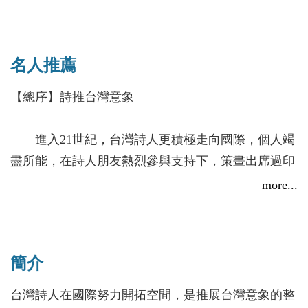
存在，往孤獨前行──讀李魁賢《存在或不存在：李魁賢
名人推薦
漢英雙語詩集》
【總序】詩推台灣意象
2018/05/02
進入21世紀，台灣詩人更積極走向國際，個人竭
盡所能，在詩人朋友熱烈參與支持下，策畫出席過印
度、蒙古、古巴、智利、緬甸、孟加拉、馬其頓等國
more...
舉辦的國際詩歌節，並編輯《台灣心聲》等多種詩選
在各國發行，使台灣詩人心聲透過作品傳佈國際間。
接續而來的國際詩歌節邀請愈來愈多，已經有應接不
簡介
暇的趨向。
多年來進行國際詩交流活動最困擾的問題，莫如臨時
台灣詩人在國際努力開拓空間，是推展台灣意象的整