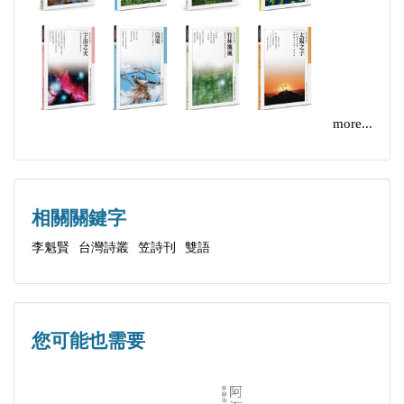
存在或不存在•Existence or Non-existence
自焚•Self-burning
聽海•Listening to the Sea
達里奧的天空•The Sky of Dario
「臺灣意象・文學先行」李魁賢捐贈展，看台灣詩人用
文字書寫土地
不同的自由•Freedoms in Difference
more...
孤寂•Loneliness
2017/10/05
蟬鳴•Chirping of Cicadas
存在•Existence
相關關鍵字
雖然•Although
李魁賢
台灣詩叢
笠詩刊
雙語
看海的心事•The Mind Overlooking the Sea
隱藏的情意•Hidden Affection
虛實•Virtual and Real
晚霞•Sunset Glow
您可能也需要
致命的美•Fatal Beauty
海的情歌•Love Song from the Sea