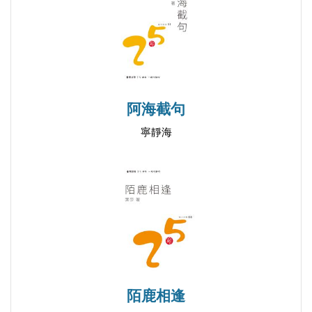
許願•Wish
2017淡水福爾摩莎國際詩歌節詩書發表會
林中晨景•Morning in the Forest
2017/10/01
詠荷•Ode to Lotus
燈塔自白•Monologue by Lighthouse
殘冬•The End of Winter
阿海截句
故事館•Story House
寧靜海
詩思•Poetry Feeling
神祕的舊宅•Mysterious Old House
故鄉之歌•The Song of Homeland
悲歌•Elegy
公雞不鳴•The Cock Doesn’t Crow
我的台灣 我的希望•My Taiwan, My Hope
長椅•The Bench
老人孤獨•The Old Man is Lonesome
陌鹿相逢