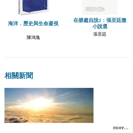
在僻處自說2：張至廷微
海洋．歷史與生命凝視
小說選
張至廷
陳鴻逸
相關新聞
more...