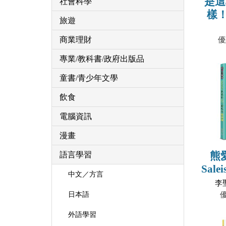
是這
社會科學
樣！
旅遊
—
商業理財
優
專業/教科書/政府出版品
童書/青少年文學
飲食
電腦資訊
漫畫
熊
語言學習
Sal
中文／方言
堂超
李聖
日本語
外語學習