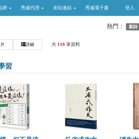
品牌
秀威代理
友站連結
秀威電子書
登入
熱門：
新詩
共
119
筆資料
圖片
詳細
學習