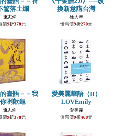
中的臺語－－番
《千金譜2.0》──改
不驚落土爛
換新意講台灣
陳志仰
徐大年
惠價
9
折
378
元
優惠價
9
折
270
元
中的臺語－－我
愛美麗華語（II）
聽你咧歕龜
LOVEmily
Mandarin Chinese
陳志仰
愛美麗
(Easy Reading)
惠價
9
折
378
元
優惠價
9
折
468
元
（POD）