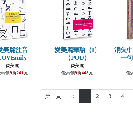
愛美麗注音
愛美麗華語（I）
消失
LOVEmily
（POD）
一
unciation（POD）
愛美麗
愛美麗
優惠價
9
折
261
元
優惠價
9
折
468
元
優
第一頁
<
1
2
3
4