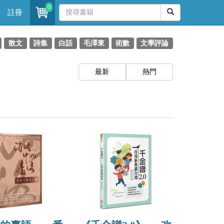
0
註冊
散文
詩集
白話
毛澤東
術數
文學評論
最新
熱門