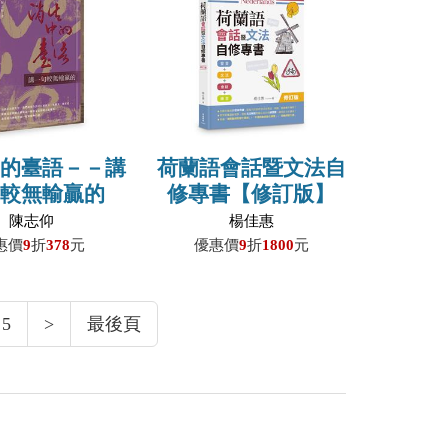
中的臺語－－講
荷蘭語會話暨文法自
句較無輸贏的
修專書【修訂版】
陳志仰
楊佳惠
惠價
9
折
378
元
優惠價
9
折
1800
元
5
>
最後頁