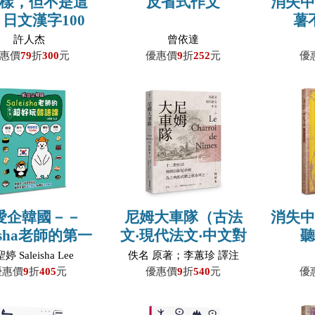
樣，但不是這
反省式作文
消失
日文漢字100
薯
—飲食生活篇
許人杰
曾依達
惠價
79
折
300
元
優惠價
9
折
252
元
優
愛企韓國－－
尼姆大車隊（古法
消失
eisha老師的第一
文‧現代法文‧中文對
好玩韓語課（第
照本）
婷 Saleisha Lee
佚名 原著；李蕙珍 譯注
三版）
優惠價
9
折
405
元
優惠價
9
折
540
元
優