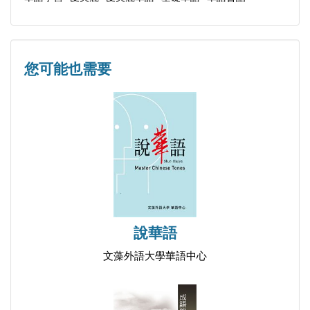
第dì八bā 課kè 現Xiàn 在zài 幾jǐ 點diăn (鐘zhōng)？
第dì九jiŭ 課kè 年Nián 月yuè 日rì
第dì十shí課kè 去Qù 哪nă 裡lǐ？
您可能也需要
關於作者 About the Author 著者紹介
世界各地的推薦序 Foreword 推薦者挨拶
說華語
文藻外語大學華語中心