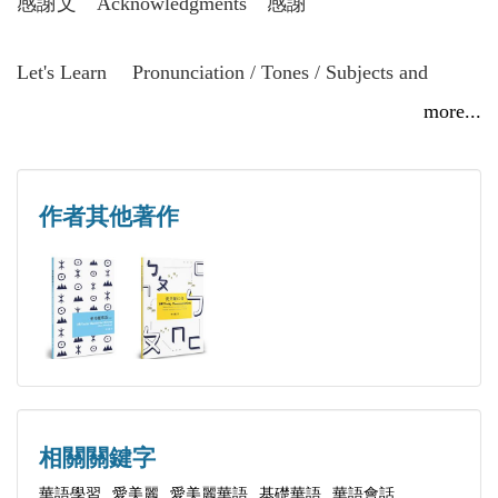
感謝文 Acknowledgments 感謝
集團）及華碩電腦台灣總公司擔任專業華語文教師，
負責教導各部門外籍高階主管，教授商務華語與基礎
Let's Learn Pronunciation / Tones / Subjects and
華語等課程；此外，亦為國家華語測驗推動工作委員
Possessive Nouns
more...
會（SCTOP）之華語文能力測驗命題師以及教育部之
学ぼう 発音 / 音声 / 主語と所有格
國科會計畫以及僑委會數位華語教學師資培訓之課程
講師。
第dì一yī課kè 問Wèn 候hòu
作者其他著作
第dì二èr課kè 您Nín 貴guì 姓xìng
第dì三sān課kè 請Qǐng 問wèn你nǐ 是shì 哪nă 裡lǐ 人
rén？
第dì四sì課kè 你Nǐ的de電diàn話huà號hào碼mă是shì
幾jǐ號hào？
第dì五wŭ 課kè 多Duō 少shăo 錢qián？
第dì六liù 課kè 量Liàng 詞cí
相關關鍵字
第dì七qī 課kè 買Măi 東dōng 西xī
華語學習
愛美麗
愛美麗華語
基礎華語
華語會話