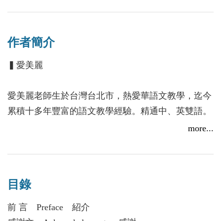
每一課含生詞，課文及練習共三部分，適用每次五十
分鐘的課程，全書學習時數（含練習與複習）依教學
作者簡介
進度或自學者學習程度約30至50小時。
本書學習對象不限，未具備華語文學習經驗者，可在
▍愛美麗
此書習得基礎會話；已具備基礎會話者，可提升自我
在華語文領域的運用能力。
愛美麗老師生於台灣台北市，熱愛華語文教學，迄今
累積十多年豐富的語文教學經驗。精通中、英雙語。
目前擔任國立台灣師範大學國語中心華語文教學教
more...
師，負責教導初級至高級班海外研習團及短期密集班
教學；教學對象涵蓋美國國防部語言中心華語研習，
美國官員華語研習，美國格蘭谷州立大學，美國舊金
目錄
山法語學校，日本金澤大學，日本立命館大學，日本
宇都宮大學，日本山形大學，新加坡美國學校，師大
前 言 Preface 紹介
暑期夏令營，等。 同時受聘於Hyatt Hotel（凱悅飯店