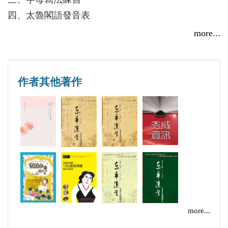
辭典電子書，並彙集當地景點與人文風華出版社區文
四、太魯閣語發音表
化地圖，成為外來訪客的最佳指南。
五、母語發音器官
more...
六、課文內容
第一課 你好嗎？
作者其他著作
第二課 我是誰？
第三課 身體
第四課 我的家
第五課 食與衣
第六課 數一數
more...