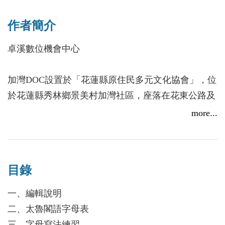
作者簡介
卓溪數位機會中心
加灣DOC設置於「花蓮縣原住民多元文化協會」，位
於花蓮縣秀林鄉景美村加灣社區，座落在花東公路及
東部北迴鐵路右側的一塊平原上，面向太平洋背向無
more...
名山，屬太魯閣國家公園範圍內，土地為原住民族保
留地。秀林鄉轄區有文蘭、銅門、水源、佳民、景
美、富世、崇德、和平以及鄉公所所在地的秀林等九
目錄
個村。景美部落是個可以利用或開發的天然資源極為
貧乏的原住民部落。
一、編輯說明
二、太魯閣語字母表
加灣數位機會中心曾與社區民眾合作編製太魯閣族語
三、字母寫法練習