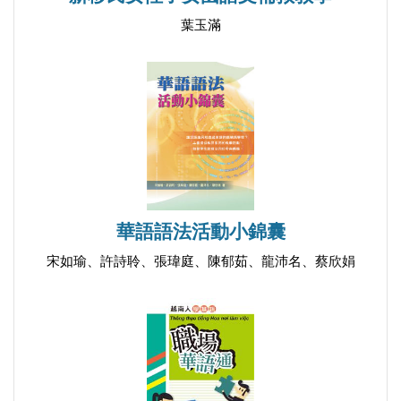
葉玉滿
華語語法活動小錦囊
宋如瑜、許詩聆、張瑋庭、陳郁茹、龍沛名、蔡欣娟