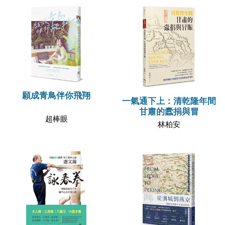
願成青鳥伴你飛翔
一氣通下上：清乾隆年間
甘肅的蠹捐與冒
超棒眼
林柏安