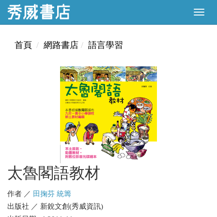
首頁
網路書店
語言學習
太魯閣語教材
作者 ／
田掬芬 統籌
出版社 ／ 新銳文創(秀威資訊)