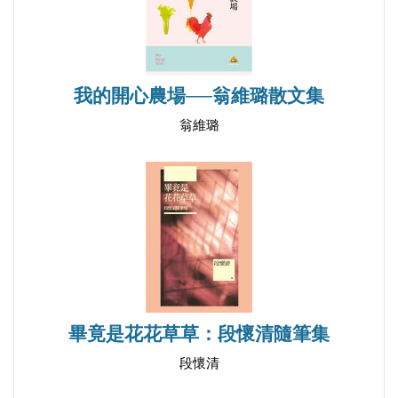
我的開心農場──翁維璐散文集
翁維璐
畢竟是花花草草：段懷清隨筆集
段懷清