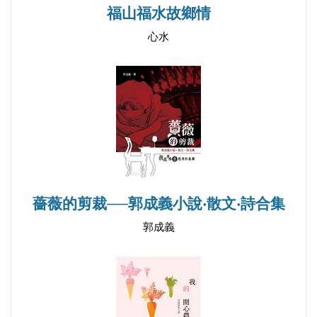
動/分析姓名學/兩性接觸的理解/演講比賽/游泳/練習
福山福水故鄉情
吉他破皮/打字/打網球/山莊讀音分析/佳節作詩/小飛
心水
鳥聯想/學習長生學/練習無蝦米
第六旅站 地點：基隆港(中權軍艦)
時間：８８年１１月２７日～８９年２月２１日退伍
生活：馬祖東引/核訓中心上課/基隆廟口/軍艦上廁所/
千禧年作詩/偷閒時間看海/克服暈船/直排輪/研究長
相/教英語/當保鏢/嘔吐描述
薔薇的剪裁──郭成義小說‧散文‧詩合集
郭成義