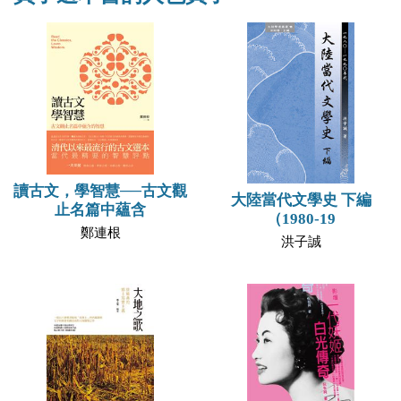
讀古文，學智慧──古文觀
大陸當代文學史 下編
止名篇中蘊含
（1980-19
鄭連根
洪子誠