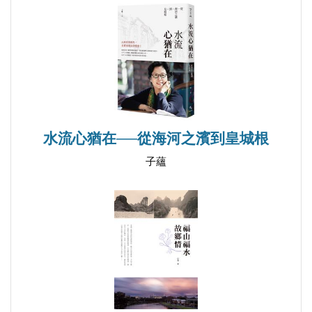
專長：
生活：軍艦上的餐廳/澎湖印象/非常男女/打架事件省
古典文學、文章寫作、語文應用、行銷自己
思/小艇落海/出海試射飛彈/航行嘔吐/春節佈置/慶生
教您如何取好名、教您如何作姓名對聯
餐會/艦上廣播器事件/航行寫古詩/艦上小鴿/長官虐
待/白鷺鷥聯想/罰站/蘇澳媽祖廟/烏坵運補/舉辦艦慶/
兵器長人物刻劃/非常嘔吐
水流心猶在──從海河之濱到皇城根
第五旅站 地點：花蓮(直昇機大隊)
子蘊
時間：８６年11月9日開始
生活：美麗的太魯閣/陳進興事件省思/喜宴趣事/元旦
慶祝大會的專題報告/星相專家陳靖怡/投稿忠義報/輔
導官兵的心理狀況/電影評論/華航事件/阿瑞精神科就
診/蘇澳風光/面相趣事/獨坐七星潭/解析他山之石/神
秘的家系/白楊步道/三棧溪烤肉/莒光日活動/呈請法
辦/鐘樓關愛協會/逃亡事件/阿誠與阿毅的問題/聯誼活