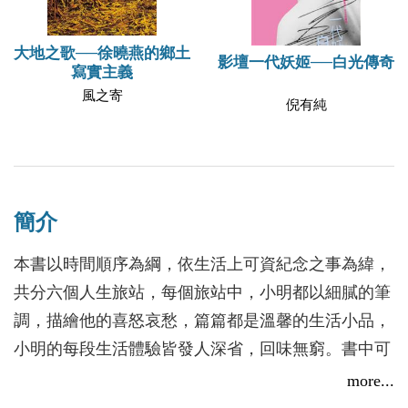
大地之歌──徐曉燕的鄉土
影壇一代妖姬──白光傳奇
寫實主義
風之寄
倪有純
簡介
本書以時間順序為綱，依生活上可資紀念之事為緯，
共分六個人生旅站，每個旅站中，小明都以細膩的筆
調，描繪他的喜怒哀愁，篇篇都是溫馨的生活小品，
小明的每段生活體驗皆發人深省，回味無窮。書中可
見他為人生理想預做準備，雖然計畫趕不上變化，但
more...
又不得不規劃。他的人生理想是當大學教授，而他目