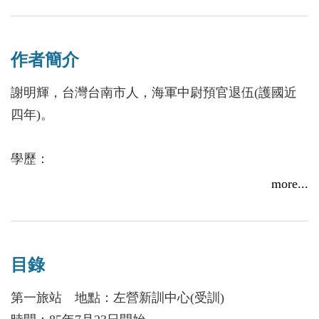
前也正在大學教書，離目標已不遠了，他正努力當
中。試想：假設他沒有進入軍中磨練，他是否能完成
作者簡介
其人生理想呢？我們從日記中自可看出此人突破困境
之決心及毅力，即使換了人生環境，他依然會學習面
謝明輝，台灣台南市人，海軍中尉預官退伍(護國近
對及解決。
四年)。
學歷：
現為國立中山大學中文所博士候選人
more...
經歷：
曾任國立海洋科技大學、私立東方技術學院兼任國文
目錄
講師，現任國立中山大學中文系、國立台南大學國語
文學系及長榮大學通識中心兼任國文講師。
第一旅站 地點：左營新訓中心(受訓)