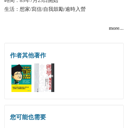
時間：85年7月23日開始
著作：
生活：想家/寫信/自我鼓勵/逾時入營
《國學與現代生活》及《王建詩歌研究》等書。及
〈解析李賀〈馬詩二十三首〉〉、〈姓名學與儒家精
第二旅站 地點：左營陸戰隊學校(一般受訓)
more...
神〉、〈《歲寒堂詩話》的三個問題〉、〈談孔子解
時間：８５年9月5日開始
《易》的現代意義〉……等十餘篇論文。
生活：室外操練/晨跑/颱風聯想/觀察睡姿/打靶
作者其他著作
研究方向：
第三旅站 地點：台北政戰學校(專業受訓)
唐詩學、山水詩、旅遊文學、周易、姓名學等領域。
時間：８５年１０月２日開始
生活：偷窺睡姿/景色描寫/撰寫政治文章/電影評論/軍
演講：
艦實習/抽到船籤/偷吃早餐事件/鐵碗事件/參觀北美館
「姓名與人生」，受台南市服飾職業工會邀請。
「敲響心靈第一鐘，認識自己最威風」，受國軍單位
第四旅站 地點：澎湖馬公(下部隊第一站，萊陽軍
邀請。
艦)
您可能也需要
時間：８５年12月30日開始