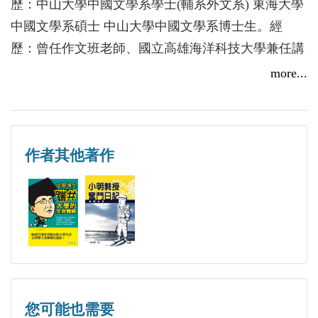
歷：中山大學中國文學系學士(輔系外文系) 東海大學
社會的迷信現象背後，隱藏著人心的不安全感，作者
中國文學系碩士 中山大學中國文學系博士生。經
也提供一些取名字的參考。在第二節則提出破除迷信
歷：曾任作文班老師、國立高雄海洋科技大學兼任講
思想的建議。即透過將姓名編造故事、學習對聯及字
師，現任長榮大學通識中心講師專長：古典文學、唐
more...
形離合等三方面來重新創造光明而正面的意義。第五
詩、文章寫作興趣：姓名學、易經、運動、唱情歌演
章談的是周易思想。周易是儒家思想的代表，經孔子
講：曾受宜蘭、台南等地區國軍單位邀請演講 講題
道德性的解釋後，提昇自作者安定的力量。作者也簡
「敲響心靈第一鐘，認識自己最威風」著作：共發表
單介紹了現代卜卦及解卦的方法，此節僅供參考，不
作者其他著作
了〈淺談網路語言現象的背後意義〉、〈李商隱〈流
能沈迷。第六章談的是道家老莊思想。一二節分別說
鶯〉一詩解析〉、〈姓名學與儒家精神〉、〈咀嚼一
明老莊思想的內涵後，第三節提出老莊思想的現代意
首李商隱〈無題詩〉的
義在於解決人生煩惱，諸如：卡奴問題、命運問題或
人間問題……等等。文章寫作猶如烹飪，作者以「古
為今用」為觀點，煮出「國學與現代生活」這道菜
餚，所用的食材是唐詩、中國文字、周易、老莊……
等古籍，再加上書後所附錄的相關表格及文章……等
您可能也需要