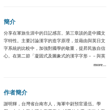
簡介
分享在軍旅生涯中的日記感言。第三章談的是中國文
字特性。主要討論漢字的造字原理，並藉由與英日文
字系統的比較中，加強對國學的敬重，提昇民族自信
心。在第二節「凝固式及圖象式的漢字字形－－與英
日文作比較」中，特別感謝中山大學外文系鄭國憲教
more...
授的觀念指導，釐清三種語言之間的關係。讀者亦可
藉此學習英日文，附有假名五十音，以利日文的查
考。第四章談的是姓名學與文字學的關係。生肖姓名
作者簡介
學充份利用文字字形的拆解，加上陰陽五行及天干地
支的機械式配合，試圖推算人類命運。作者在第一節
謝明輝，台灣省台南市人，海軍中尉預官退伍。學
「姓名學與文字誤用」有詳細說明，文中論述了現今