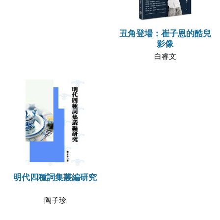
丑角登場：崔子恩的酷兒
影像
白睿文
明代四種詞集叢編研究
陶子珍