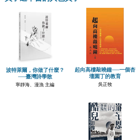
起向高樓敲曉鐘──一個杏
波特萊爾，你做了什麼？
壇園丁的教育
──臺灣詩學散
吳正牧
寧靜海、漫漁 主編