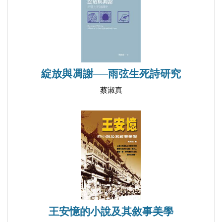
綻放與凋謝──雨弦生死詩研究
蔡淑真
王安憶的小說及其敘事美學