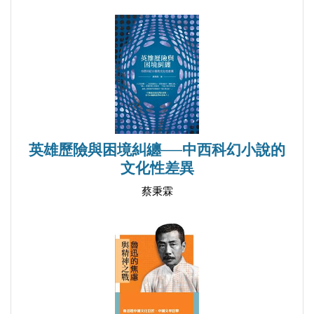
等的一些調味料，端上桌後，誠心邀請讀者來細細品
嚐。
英雄歷險與困境糾纏──中西科幻小說的
文化性差異
蔡秉霖