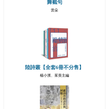
雪中迷蝶
舞截句
Butterfly in Snow
蕓朵
暴風雪襲來之前觀鳥
Watching Birds Before a Blizzard
麋鹿
Père David's Deer
夢遊者與貓
A Sleepwalker and a Cat
夢見／又見燕尾虎斑蝶
陸詩叢【全套6冊不分售】
Dreaming of Seeing the Tiger Swallowtail Butterfly
again
楊小濱、茱萸主編
露臺上的小王鳥
The Kinglet Bird on the Deck
異形
Strange Shapes