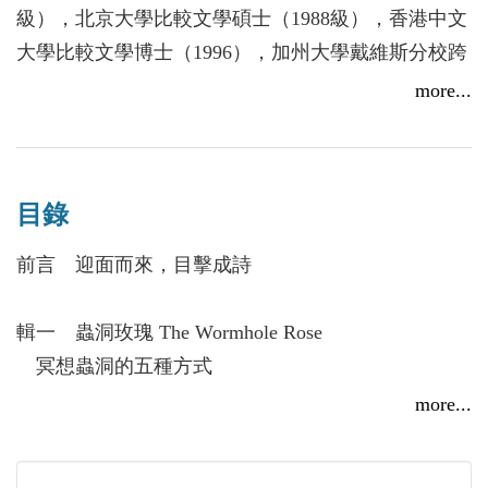
級），北京大學比較文學碩士（1988級），香港中文
大學比較文學博士（1996），加州大學戴維斯分校跨
文化研究和電影研究博士（2002）。現任美國紐澤西
more...
州紐澤西學院英文系和世界語言與文化系終身教授。
中國研究學部主任。現居紐澤西普林斯頓。
學術研究涉及中西現代詩歌，電影與視像，文化批評
目錄
理論，科幻賽博文化與亞美文學離散研究以及生態文
化。出版發表數十篇中英文學術論文。英文著作包
前言 迎面而來，目擊成詩
括：《中國現代詩歌中的自我模塑與現代性，1919-
1949》（2004）、《環境挑戰時代的中國生態電影》
輯一 蟲洞玫瑰 The Wormhole Rose
（與魯曉鵬合編，2008）。主編第一部旅美華人離散
冥想蟲洞的五種方式
詩歌精選《四海為詩：旅美華人離散詩歌精選》（北
Five Ways of Meditating on the Wormhole
more...
岳文藝，2014）、第一部全球華語疫情詩選《詩可
十七年的骰子一擲也解決不了一見鐘情的偶然——
興：疫情時代全球華語詩歌》（秀威，2022）。中文
告別十七蟬