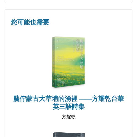
無題三首
Untitled Triptych
您可能也需要
聽水密語咒——給宋明煒
Listening to the Water Mantra—For Song Mingwei
南瓜置放的五種方式（截句）
Five Ways to Place Pumpkins (Segments)
銀杏落葉密語咒
Mantra of Falling Ginkgo Leaves
玫瑰與幡旗
A Rose and Prayer Flags
䖙佇蒙古大草埔的湧裡 ——方耀乾台華
冰柱觀夕陽
英三語詩集
Viewing the Sunset through Icicles
方耀乾
湖光
Light on the Lake