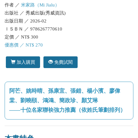
作者 ／
米家路（Mi Jialu）
出版社 ／ 秀威出版(秀威資訊)
出版日期 ／ 2026-02
ＩＳＢＮ ／ 9786267770610
定價 ／ NT$ 300
優惠價 ／ NT$ 270
加入購買
免費試閱
阿芒、姚時晴、孫康宜、張錯、楊小濱、廖偉
棠、劉曉頤、鴻鴻、簡政珍、顏艾琳
——十位名家聯袂強力推薦（依姓氏筆劃排列）