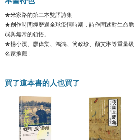
本書特色
★米家路的第二本雙語詩集
★創作時間經歷過全球疫情時期，詩作闡述對生命脆
弱與無常的領悟。
★楊小濱、廖偉棠、鴻鴻、簡政珍、顏艾琳等重量級
名家推薦！
買了這本書的人也買了