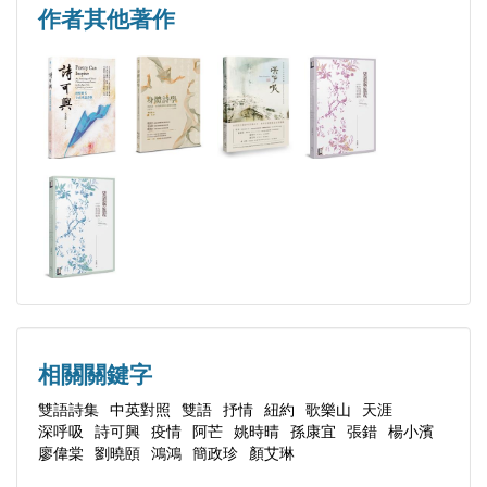
學術專著包括：《望道與旅程：中西詩學的幻象與跨
A Seventeen-Year Roll of the Dice Cannot Abolish the
作者其他著作
越》（秀威，2017）、《望道與旅程：中西詩學的迷
Chance of Love at First Sight—Farewell to Brood X
幻與幽靈》（秀威2017）、《身體詩學：現代性，自
Cicadas
我模塑與中國現代詩歌，1919-1949》（秀威，
蟬戀（舞蹈片或音樂劇或交響樂提綱）
2020）。著有中英文雙語詩集《深呼吸》（秀威，
Cicada Lovers (Outline draft for a musical, dancing,
2019）。目前正在撰寫英文專著《異景：凝視山河
symphony or short film)
——水緣詩學與想像現代中國》（Brill出版）。
致梵谷《星夜》十四行
To Van Gogh's The Starry Night
念樹 十四行——紀念被砍掉的六棵樹
Remembering the Trees—In commemoration of six
cut-down trees
相關關鍵字
白蝴蝶 十四行
雙語詩集
中英對照
雙語
抒情
紐約
歌樂山
天涯
The White Butterfly
深呼吸
詩可興
疫情
阿芒
姚時晴
孫康宜
張錯
楊小濱
哀孟浪
廖偉棠
劉曉頤
鴻鴻
簡政珍
顏艾琳
Lament for Meng Lang