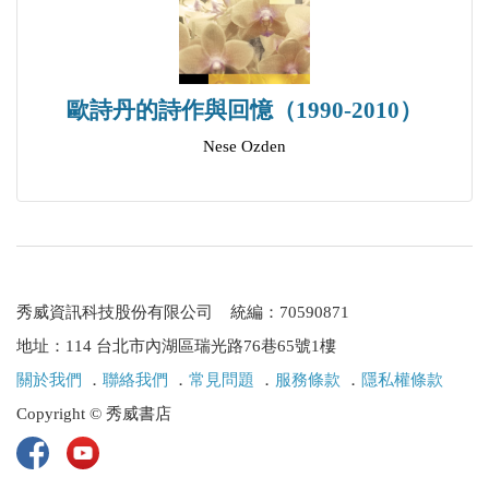
秋日觀松鼠
Watching a Squirrel One Autumn Day
蒼鷺私語
歐詩丹的詩作與回憶（1990-2010）
Whispering of A Heron
Nese Ozden
路遇臭鼬
Encountering a Skunk on the Path
致敬Oreo——跨物種的挽歌
For Oreo—An Elegy Across Species
秀威資訊科技股份有限公司 統編：70590871
輯三 靈光一閃 As The Ink Splashes
地址：114 台北市內湖區瑞光路76巷65號1樓
冬日最後一絲陽光
關於我們
．
聯絡我們
．
常見問題
．
服務條款
．
隱私權條款
The Last Rays of Winter Sun
Copyright © 秀威書店
大樹杜鵑花盛開
The Blooming Rhododendron Tree