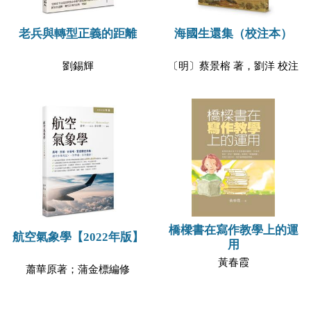
老兵與轉型正義的距離
海國生還集（校注本）
劉錫輝
〔明〕蔡景榕 著，劉洋 校注
橋樑書在寫作教學上的運
航空氣象學【2022年版】
用
黃春霞
蕭華原著；蒲金標編修