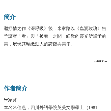
簡介
繼抒情之作《深呼吸》後，米家路以《蟲洞玫瑰》告
予讀者「看」與「被看」之間，細微的靈光所賦予的
美，展現其精緻動人的詩觀與美學。
「蟲洞」象徵穿越，是時間與記憶的隧道；「玫瑰」
more...
象徵愛與毀滅的循環。當兩者相遇，詩的世界便誕生
於吸引與崩解之間。我的詩眼試圖在黑洞的引力與光
的閃爍之間，尋找語言的臍帶，聆聽宇宙的低語與人
作者簡介
心的震顫。這既是對死亡與重生的凝視，也是對「存
在之美」的頌唱。
米家路
本名米佳燕，四川外語學院英美文學學士（1981