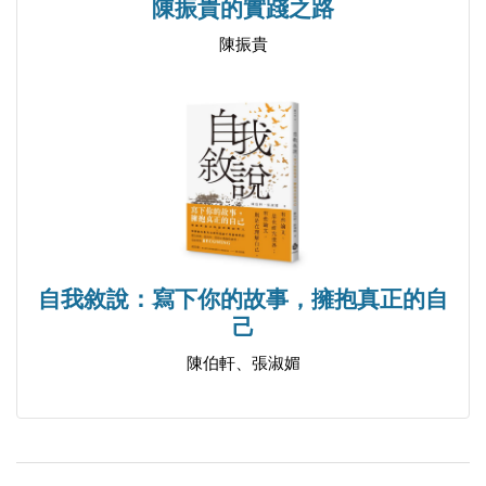
陳振貴的實踐之路
●秋
陳振貴
職場失準媽媽的下一步
隨時到來的離別
如何成為我
陪你一段
●冬
你確定那是愛情嗎？
自我敘說：寫下你的故事，擁抱真正的自
故事裡的女主角
己
相信即是美好
陳伯軒、張淑媚
●春
迷失的情緒亂流
你的祝福是我飛翔的上升氣流