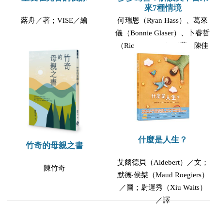
來7種情境
蕗舟／著；VISE／繪
何瑞恩（Ryan Hass）、葛來
儀（Bonnie Glaser）、卜睿哲
（Richard Bush）／著；陳佳
瑜、謝樹寬／譯
什麼是人生？
竹奇的母親之書
艾爾德貝（Aldebert）／文；
陳竹奇
默德‧侯桀（Maud Roegiers）
／圖；尉遲秀（Xiu Waits）
／譯