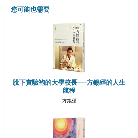
您可能也需要
●春夏
疫情下的豐盛自旅
飛蚊 適可而止
家長的做或不做
阿嬤的智慧
是你叫我學的
男校的家政教室
脫下實驗袍的大學校長──方錫經的人生
內向者的自我隔離
航程
厭倦正能量
方錫經
●秋冬
理工男的文學踏查
如果，我就這麼失去你