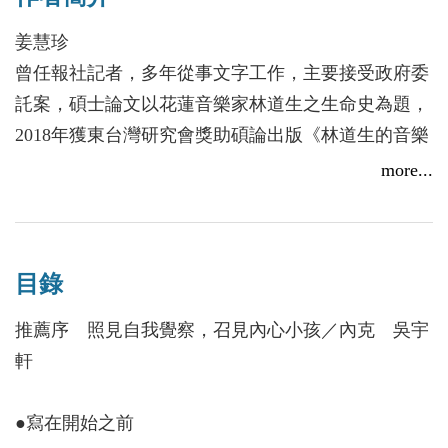
同生命相互照映之際，讓人撫平心中焦慮的暖芒。
兒子剛考上花蓮高中的慧珍，懷著了解孩子的期
姜慧珍
望踏進了花中的輔導室，參加輔導室開給家長的讀書
曾任報社記者，多年從事文字工作，主要接受政府委
會。和她共同參與的夥伴幾乎都是媽媽──更年期母
託案，碩士論文以花蓮音樂家林道生之生命史為題，
親和讀男校的青春期兒子，簡直是世界上最遠的距離
2018年獲東台灣研究會獎助碩論出版《林道生的音樂
──這三年，她們共同參與讀書會，也參與了彼此的
生命圖像》，為學術論文專書。近期作品為《時代的
more...
人生故事。
回聲：林道生的人生樂章》（2021），此書曾獲國史
原本是想找到了解孩子、陪伴孩子的方法，卻在
館臺灣文獻館獎勵出版文獻書刊推廣性書刊優等獎。
聚會的過程中，經由輔導老師與桌遊的引導、夥伴的
討論，反而開始面對自身的困境與壓抑，開啟了自我
目錄
覺察之路，再次認識、定義自我。慧珍發現，原來自
推薦序 照見自我覺察，召見內心小孩／內克 吳宇
己不用是堅強、無敵、扛起多重角色的完美媽媽，孩
軒
子也不需要是模範小孩，只要是真實的自己，他們就
是彼此最溫暖的依靠。
●寫在開始之前