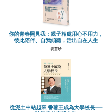
父母是一種控制
親子香草廚房
●春
曾經我也想一了百了
你的青春照見我：親子相處用心不用力，
彼此陪伴、自我傾聽，活出自在人生
歡迎來到桌遊世界
我不再是你的親密夥伴
姜慧珍
國王有沒有穿衣服
●夏
潔癖蝦對上散仙兒子
雨傘姐先生的愛寵與小三
雨傘姐的霸氣與溫柔
我想走近你
從泥土中站起來 番薯王成為大學校長──