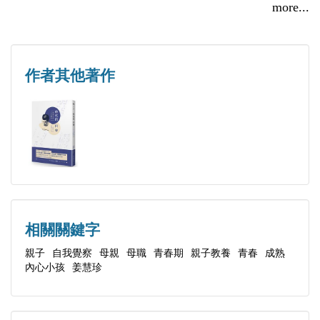
人生暫停鍵
more...
----
我的青春夥伴
我們都曾集體掉入分數大坑，為自己一生貼上很差的
●秋
作者其他著作
標籤，然而，人生不可能只有數字。……祈願每段親
你為什麼是那唯幾的失敗
子緣分都能了無遺憾。
我們都好焦慮
多元入學的多頭燒
夢想能當飯吃嗎？
●冬
慢郎中的逆風肌力
相關關鍵字
被唱衰的創業
親子
自我覺察
母親
母職
青春期
親子教養
青春
成熟
內心小孩
姜慧珍
凍結身心的破壞與重建
敞開心流動
自省而不自責