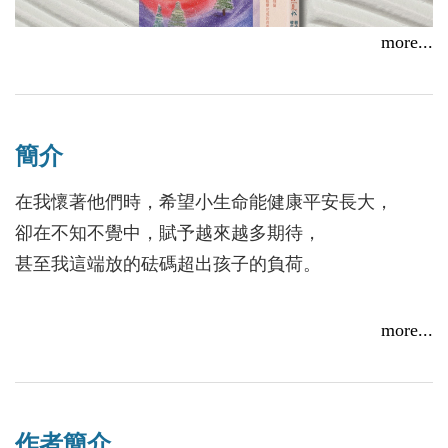
more...
【線上談書】厝邊頭尾來讀書《你的青春照見我》ft.編
輯懷君
2026/01/26
簡介
在我懷著他們時，希望小生命能健康平安長大，
夢想能當飯吃嗎？陪孩子走向分數以外的遠方
卻在不知不覺中，賦予越來越多期待，
2026/02/27
甚至我這端放的砝碼超出孩子的負荷。
----
more...
花蓮高中輔導室「大海心室」的圓弧落地窗面向
太平洋，坐在木地板上便能迎向藍天與陽光……就如
作者簡介