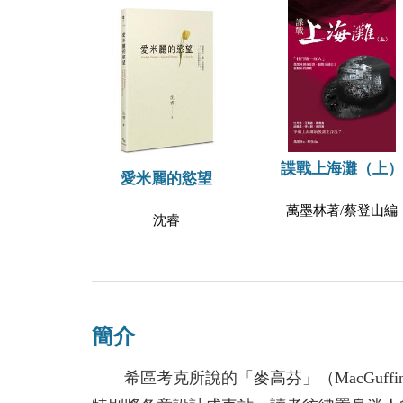
諜戰上海灘（上）
愛米麗的慾望
萬墨林著/蔡登山編
沈睿
簡介
希區考克所說的「麥高芬」（MacGuff