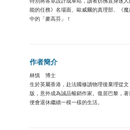
特別將各章設計成車站，讀者彷彿置身迷人
能的任務》名場面、歐威爾的真理部、《魔
中的「麥高芬」！
香港之死、紐約之戰、世界危在旦夕，末
「都市已死」到底是絕望的真相還是心理作祟？末日當前
化、社會研究全面啟動；突破主流敘事，由v
影感末日懸念，線索原來就藏在蘇格蘭高地
作者簡介
「Thinker Initiative思想家」
林慎 博士
者林慎近年屢獲兩岸導演、學者、文化人推
生於英屬香港，赴法國修讀物理後棄理從文
釋中得到啟發」、港大中文學院主任林姵吟
版，意外成為誠品暢銷作家。復居巴黎，著書立
宇森稱為當代的「文藝復興人」。
便會退休繼續一模一樣的生活。
著有《第七藝》、《鑑藝論》、長篇小說《
Missensicals」的思想家、小說家和
言書室稱其風格彷如班雅明般「看似雜亂無