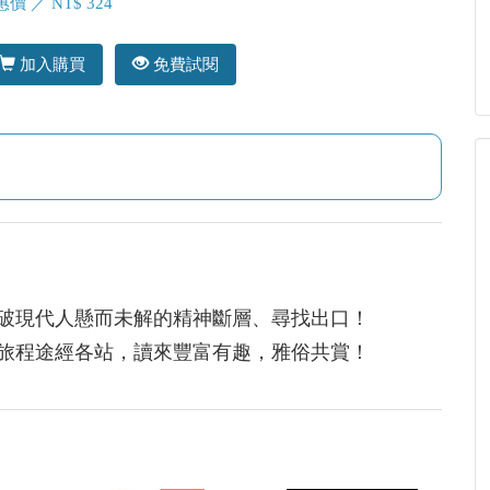
價 ／ NT$ 324
加入購買
免費試閱
破現代人懸而未解的精神斷層、尋找出口！
旅程途經各站，讀來豐富有趣，雅俗共賞！