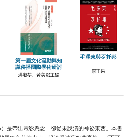
毛澤東與歹托邦
第一屆文化流動與知
識傳播國際學術研討
康正果
洪淑苓、黃美娥主編
in）是帶出電影懸念，卻從未說清的神祕東西。本書