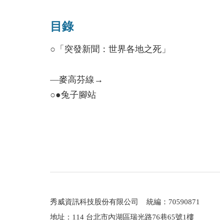
高，電影準備中。
目錄
○「突發新聞：世界各地之死」
—麥高芬線→
○●兔子腳站
﹝車站廣播 起源故事﹞
○●逆神者站
﹝車站廣播 蘇格蘭高地虎﹞
—麥高芬線→1984線→
○●真理部
﹝車站廣播 重見天日的《動物農莊》
秀威資訊科技股份有限公司 統編：70590871
○●末日站
地址：114 台北市內湖區瑞光路76巷65號1樓