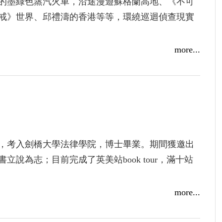
的墨綠色蒸汽火車，沿途漫遊蘇格蘭高地、《不可
戒》世界、邱禮濤的香港等等，環繞巡迴偵查現實
日論題材具有魔力。當電影是每秒24格的真理，
more...
，ideas are bulletproof! 電影娛樂、文
ol.0倒數逆鑽都會核心──驀然回首，有待破解的電
迷霧山巒，一個簡單電影術語之中……
書系定位為吸引人們一同跨界追尋時代難題的根源和解方。作
薦，香港金像獎導演黃綺琳稱「直達電影內核的詮
，考入劍橋大學法律學院，博士畢業。期間獲邀出
稱「展演了類狐狸型學者的駁雜多變」、藝術家黃
說為志；目前完成了英美站book tour，滿十站
巴別人》、散文集等十數本，為提出「偽真論
more...
藝文評審。被視為博學多變的狐狸型學者與文藝復興人。序
章，又有其體系」，他樂見至少對了一半。閒時樂