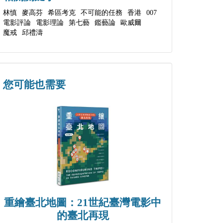
林慎
麥高芬
希區考克
不可能的任務
香港
007
電影評論
電影理論
第七藝
鑑藝論
歐威爾
魔戒
邱禮濤
您可能也需要
重繪臺北地圖：21世紀臺灣電影中
的臺北再現