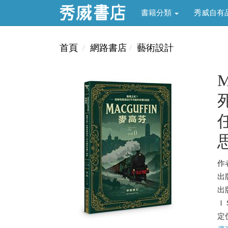
書籍分類
秀威自有
首頁
網路書店
藝術設計
任
思
作
出
出版
ＩＳ
定價