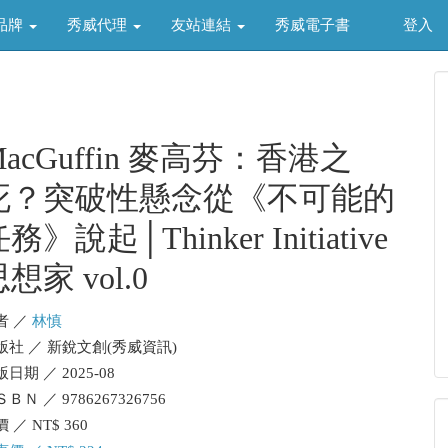
品牌
秀威代理
友站連結
秀威電子書
登入
MacGuffin 麥高芬：香港之
死？突破性懸念從《不可能的
務》說起│Thinker Initiative
想家 vol.0
者 ／
林慎
版社 ／ 新銳文創(秀威資訊)
日期 ／ 2025-08
ＢＮ ／ 9786267326756
 ／ NT$ 360