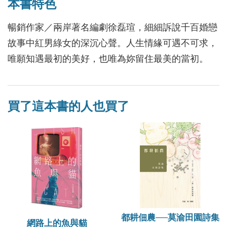
本書特色
暢銷作家／兩岸著名編劇徐磊瑄，細細訴說千百婚戀
故事中紅男綠女的深沉心聲。人生情緣可遇不可求，
唯願知遇最初的美好，也唯為妳留住最美的當初。
買了這本書的人也買了
都耕佃農──莫渝田園詩集
網路上的魚與貓