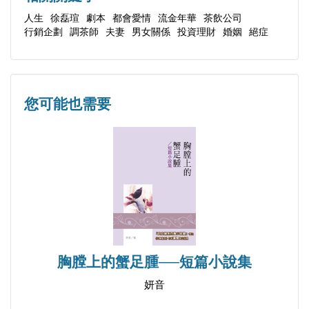
第十三話 明德
人生
徐磊瑄
劇本
都會愛情
流金年華
茶飲公司
行銷企劃
調茶師
夫妻
男女關係
投資理財
婚姻
絕症
第十四話 Decision A or decision B
寫在《人生若只如初見》最後
附錄：「情節設置」與「人物形塑」
您可能也需要
胸膛上的蟹足腫──短篇小說集
妍音