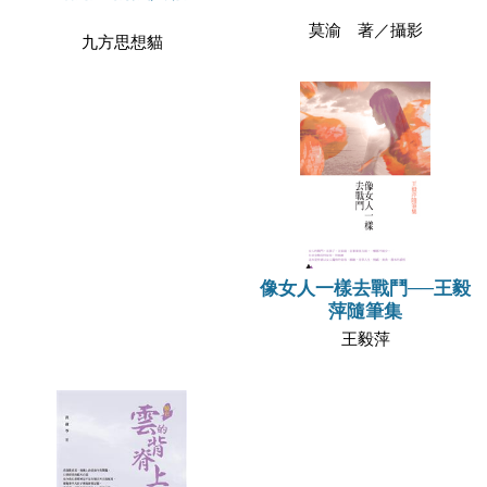
莫渝 著／攝影
九方思想貓
像女人一樣去戰鬥──王毅
萍隨筆集
王毅萍