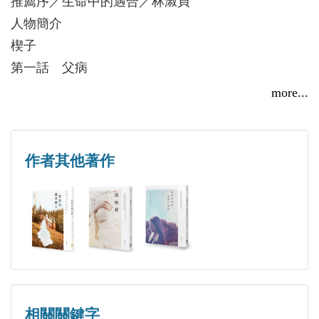
推薦序／生命中的遇合／林淑貞
歆仁獨守，內心十分哀淒……。她雖然孤單，但對於
人物簡介
未來總是懷抱著一種上揚的期望，苦中有甜，痛中有
很俗，卻又很不俗。多情、熱情、濫情，卻又癡情。
楔子
美。
貌似三分秀氣，卻又會以嗆辣方式表達心中不滿。單
第一話 父病
人們既有的概念，總覺得人必須成雙成對，那才是屬
純、浪漫、感性，卻又會在關鍵時刻以理性來帶領感
第二話 微風
more...
於世間最幸福的樣貌。然而世事，又豈能盡如人意？
性。看似多才多藝，寫字、繪畫、設計、文字、歌
第三話 許諾
而幸福的樣貌，又豈止是成雙成對？
唱，卻沒一樣「極度」專精。熱情大方、熱愛人群，
第四話 飛蛾
卻總會為自己的傾出設下停損點，為得是不擾人傷
第五話 藕斷
作者其他著作
己。一個全身上下充滿矛盾的女生。
第六話 圍城
創作範疇包含電視劇本、各類型小說、兩性、職場、
第七話 悼情
勵志、童書等。
第八話 守靈
第九話 往昔
第十話 春寒
第十一話 回憶
第十二話 離告
相關關鍵字