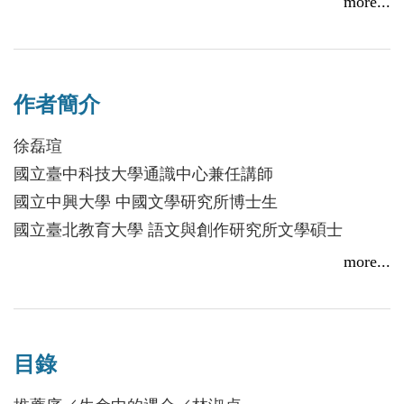
more...
唯願知遇最初的美好，也唯為妳留住最美的當初。
國立中興大學中文系教授林淑貞、國立中興大學中文
系助理教授陳昌遠、美好本事編劇公司負責人楊意
作者簡介
尋、知名編劇葉瀞嬬──灑淚推薦！
徐磊瑄
易歆仁之父於年前大病，幾番周折終癒，於除夕夜返
國立臺中科技大學通識中心兼任講師
回家中與所有成員一起吃團圓飯。席間易父勸歆仁趕
國立中興大學 中國文學研究所博士生
緊找個適合的人嫁了，歆仁卻不欲為婚而婚。在與家
國立臺北教育大學 語文與創作研究所文學碩士
人聊天過程中，她提及自己幾名已婚卻不甚幸福的好
國立中興大學 中國文學系文學學士
more...
友：姝嫚、映如、旖旎、承鈞等人的過往……所有人
聞言慨歎。
◎2020年瀚草影視編導人才創意戰劇本獎入選
除夕是夜，歆仁睡夢中重見自己與時男甫相戀時的情
◎商周出版網路文學獎入圍
景，前情美好，二人宛若舉案齊眉。後夢境一轉，竟
目錄
◎中時部落格競賽「最佳藝術文化」部落格入圍
來到一處靈堂，其前有棺柩，其中躺著逝去的時男，
◎經濟部資策會部落客百傑入選