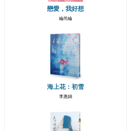
戀愛，我好想
綸尚綸
海上花：初雪
李惠娟