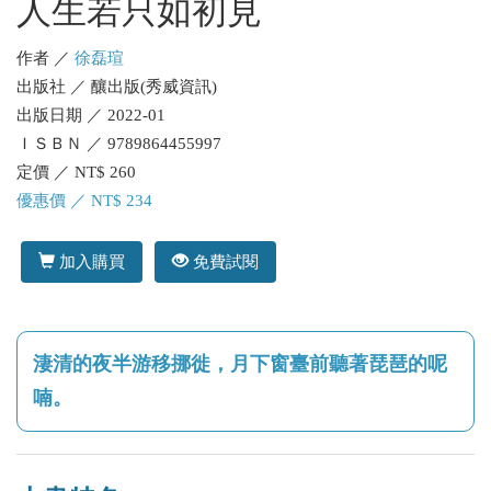
人生若只如初見
作者 ／
徐磊瑄
出版社 ／ 釀出版(秀威資訊)
出版日期 ／ 2022-01
ＩＳＢＮ ／ 9789864455997
定價 ／ NT$ 260
優惠價 ／ NT$ 234
加入購買
免費試閱
淒清的夜半游移挪徙，月下窗臺前聽著琵琶的呢
喃。