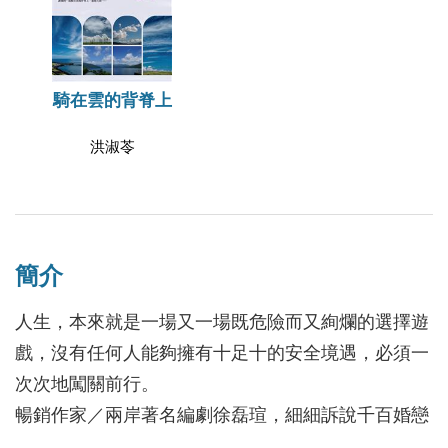
騎在雲的背脊上
洪淑苓
簡介
人生，本來就是一場又一場既危險而又絢爛的選擇遊
戲，沒有任何人能夠擁有十足十的安全境遇，必須一
次次地闖關前行。
暢銷作家／兩岸著名編劇徐磊瑄，細細訴說千百婚戀
故事中紅男綠女的深沉心聲。人生情緣可遇不可求，