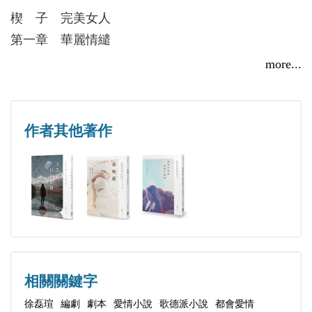
◎中時部落格競賽「最佳藝術文化」部落格入圍
楔 子 完美女人
◎經濟部資策會部落客百傑入選
第一章 華麗情繾
第二章 飲食男女
more...
很俗，卻又很不俗。多情、熱情、濫情，卻又癡情。
第三章 雨露雲鬢
貌似三分秀氣，卻又會以嗆辣方式表達心中不滿。單
第四章 木偶美人
純、浪漫、感性，卻又會在關鍵時刻以理性來帶領感
第五章 不可告人
作者其他著作
性。熱情大方、熱愛人群，卻總會為自己的傾出設下
第六章 破繭之始
停損點，為得是不擾人傷己。一個全身上下充滿矛盾
第七章 野蠻遊戲
的女生。
第八章 重新選擇
第九章 龍楊之戀
創作範疇包含電視劇本、各類型小說、兩性、職場、
第十章 尤物妖孽
勵志、童書等逾20本著作。
第十一章 商業機密
第十二章 回溯過往
相關關鍵字
第十三章 寶座競奪
徐磊瑄
編劇
劇本
愛情小說
歌德派小說
都會愛情