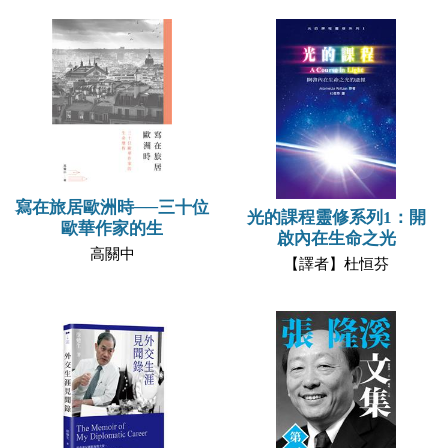
寫在旅居歐洲時──三十位
光的課程靈修系列1：開
歐華作家的生
啟內在生命之光
高關中
【譯者】杜恒芬