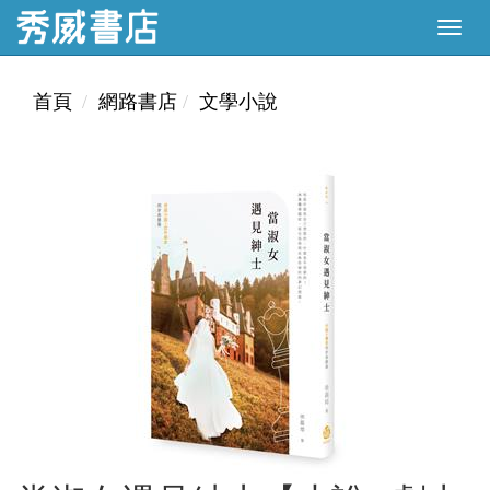
首頁
網路書店
文學小說