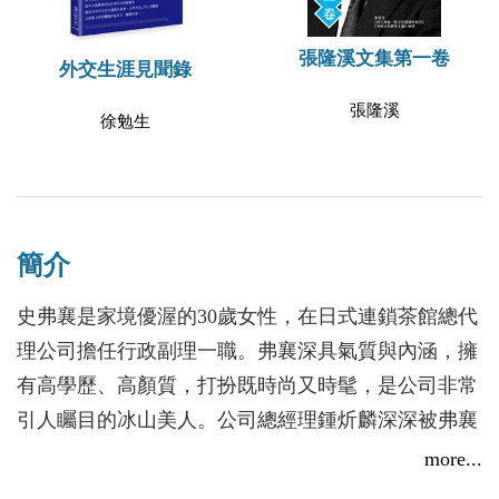
張隆溪文集第一卷
外交生涯見聞錄
張隆溪
徐勉生
簡介
史弗襄是家境優渥的30歲女性，在日式連鎖茶館總代
理公司擔任行政副理一職。弗襄深具氣質與內涵，擁
有高學歷、高顏質，打扮既時尚又時髦，是公司非常
引人矚目的冰山美人。公司總經理鍾炘麟深深被弗襄
吸引，兩人譜出戀曲，成為人人稱羨的情侶，但光鮮
more...
亮麗的背後，卻暗藏不穩定的關係，弗襄思想封閉傳