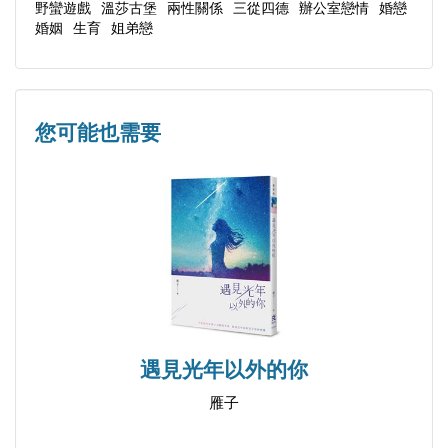
野蠻遊戲
溫莎古堡
兩性關係
三從四德
辦公室戀情
婚戀
第十四章 福禍相倚
婚姻
生育
姐弟戀
【後記】 寫在《當淑女遇見紳士》最後──既批判舊
思維女人，亦憐恤新時代女性
您可能也需要
《當淑女遇見紳士》改作劇本
遇見光年以外的你
雁子