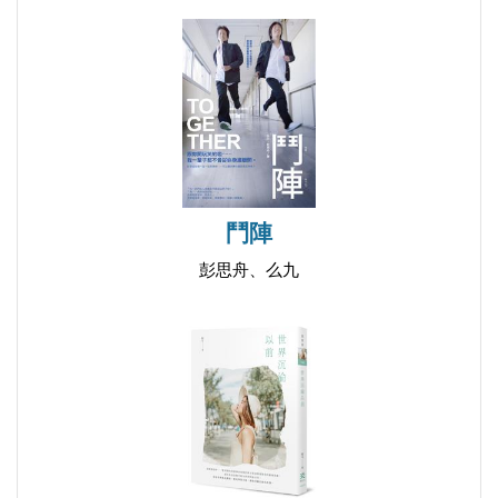
鬥陣
彭思舟、么九