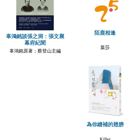
陌鹿相逢
辜鴻銘談張之洞：張文襄
幕府紀聞
葉莎
辜鴻銘原著；蔡登山主編
為你縫補的翅膀
Killer