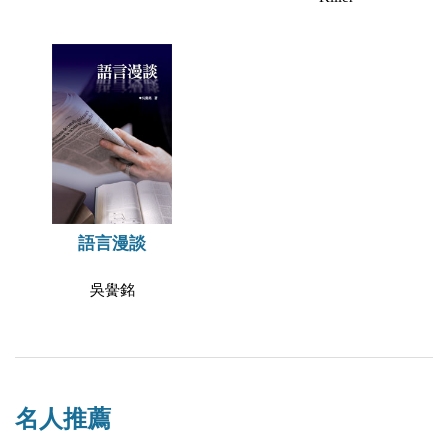
語言漫談
吳黌銘
名人推薦