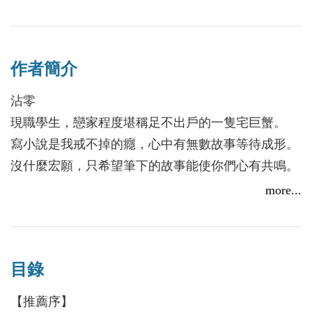
沾零的故事後勁都很強、故事鋪陳與伏筆都很驚人，
是我生存的意義。」
故事都能在讀者的心中停留很久，這是她的一大優
我們曾經是彼此另一半的靈魂，卻因為年少時的執
點，也是每個故事都這麼精彩的原因之一。
拗、不甘和懵懂，致使這段相遇黯然畫下句點。
知道沾零在創作的這一條路上投注了許多的時間與精
作者簡介
我遇見的第二個男孩，曾對我這麼說：「我想，我已
力、真的相當努力，得知這本書將會出版，真的相當
經做好心理準備向過去道別了。」
沾零
替她開心，在此也替沾零用力感謝支持的讀者們！
他說他要向過去道別了。因為遺憾而共生共存的我
現職學生，戀家程度堪稱足不出戶的一隻宅巨蟹。
（大心）
們，若有一方選擇遺忘，那麼我們之間，究竟還剩下
寫小說是我戒不掉的癮，心中有無數故事等待成形。
什麼呢？
沒什麼宏願，只希望筆下的故事能使你們心有共鳴。
經歷過那麼多的痛楚，我遍體鱗傷，彷彿沒有未來、
《制服上的粉筆灰》、《寫字手的故事：姊妹》兩部
more...
也沒有過去。
原創作品曾於POPO原創網獲得「綜合館」編輯推
卻也正是因為那麼多的傷痛，才使我更明白自己渴望
薦、《餘光》獲得「濃情館」編輯推薦。
的愛情，究竟是什麼模樣——
粉絲團：沾零
我知道，自己一定能遇見，自己所遇見的那個人。
目錄
他會像時光一樣，療癒我生命裡的所有傷痕、撫平我
【推薦序】
生命裡的所有皺褶。