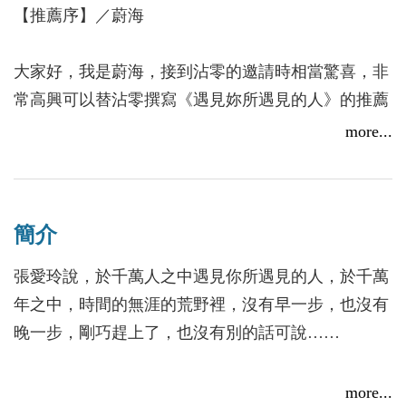
【推薦序】／蔚海
大家好，我是蔚海，接到沾零的邀請時相當驚喜，非
常高興可以替沾零撰寫《遇見妳所遇見的人》的推薦
序！
more...
拜讀完這本書後，在裡頭最喜歡的角色是宇森。在我
眼中他是一個很溫柔的人，看到揪心的部分，真的很
想拍拍他、抱抱他、摸摸他，真的是虐到心坎裡頭去
簡介
了。
很禁不起沉重劇情的我，看完了結局真的感受到滿滿
張愛玲說，於千萬人之中遇見你所遇見的人，於千萬
的惆悵，可又覺得這個結局已經是最幸福且美滿的
年之中，時間的無涯的荒野裡，沒有早一步，也沒有
了，非常喜歡這樣的結尾。
晚一步，剛巧趕上了，也沒有別的話可說……
什麼是「愛」呢？在看完故事後，我對於「愛」的定
義又有所改變了。
我遇見的第一個男孩，曾對我這麼說：「巧嘉，妳就
more...