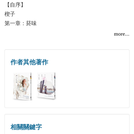
【自序】
是愛情，也不是愛情，重要的是──我遇見了他，他
楔子
遇見了我，直到生命的盡頭……
第一章：菸味
第二章：靈魂
more...
文藝微痛系少女作家．沾零，細膩演繹青春的酸甜苦
第三章：死結
辣，療癒為親情、愛情、友情所困的年輕靈魂。
第四章：遇見
最終章：時光
作者其他著作
番外一：有妳的下輩子
番外二：沒有你的明天
番外三：遇見妳的那一刻
番外四：非你不可的未來
相關關鍵字