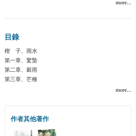
的共鳴和迴響。
more...
喜歡文字的曲折婉轉，也熱愛音樂的豐沛多變。
范宇陽闖入了她的世界，叨叨嘮嘮地像個趕不掉的蟲
子一樣跟前跟後，明明知道自己幫不上任何一點忙，
粉絲專頁： 我是自初，一個簡單的說書人。
明明他也很害怕卻勇敢站在她身旁，男孩就像陽光，
目錄
https://www.facebook.com/hatsu72
帶來了整個雨季裡唯一的溫暖和太陽。
楔 子、雨水
第一章、驚蟄
時間能把傷痕抹淡，愛能把痛苦擁抱。
第二章、穀雨
她回過頭，終於發現把陽光帶來的人一直都在，即使
第三章、芒種
受傷，也默默守護著她，驅走那個夏天所有的不堪。
第四章、夏至
more...
第五章、小暑
雨停了，陽光照耀之下，花都開好了。
第六章、白露
第七章、秋分
作者其他著作
第八章、霜降
第九章、大雪