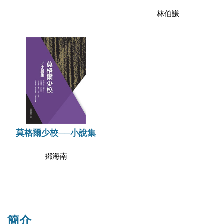
林伯謙
莫格爾少校──小說集
鄧海南
簡介