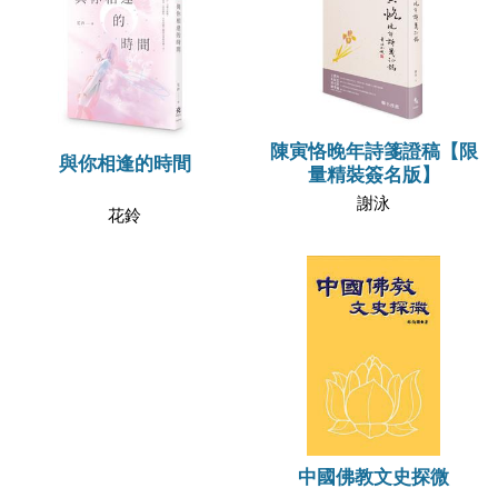
陳寅恪晚年詩箋證稿【限
與你相逢的時間
量精裝簽名版】
謝泳
花鈴
中國佛教文史探微