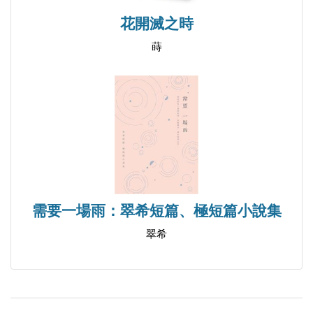
花開滅之時
蒔
需要一場雨：翠希短篇、極短篇小說集
翠希