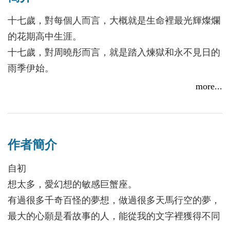
十七歲，對每個人而言，大概就是生命裡最光輝燦爛
的花期高中生涯。
十七歲，對周曉彤而言，就是踏入煉獄和永不見日的
雨季伊始。
more...
「周曉彤，妳怎麼還不去死？」
她想過無數次自己究竟犯了什麼錯，嘗試了無數種方
法去改變自己，去迎合討好那些討厭的人，可到最後
作者簡介
卻是徒勞無功。
她問自己，為什麼不乾脆就這麼去死，照著他們的意
自初
願消失在沒有人需要她的世界裡？
想太多，愛幻想的敏感巨蟹座。
有過很多千奇百怪的夢想，做過很多天馬行空的夢，
「——那邊那位同學！不要想不開！快下來！」
最大的心願是看故事的人，能從我的文字裡獲得不同
「……我只是在發呆。」