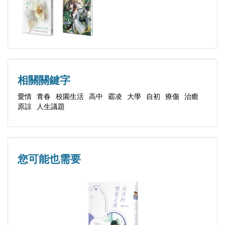
第十章、冬至
終 章、立春
番 外
後 話：青春裡，那段潮濕的雨季
相關關鍵字
愛情
青春
校園生活
高中
霸凌
大學
自初
療傷
治癒
原諒
人生議題
您可能也需要