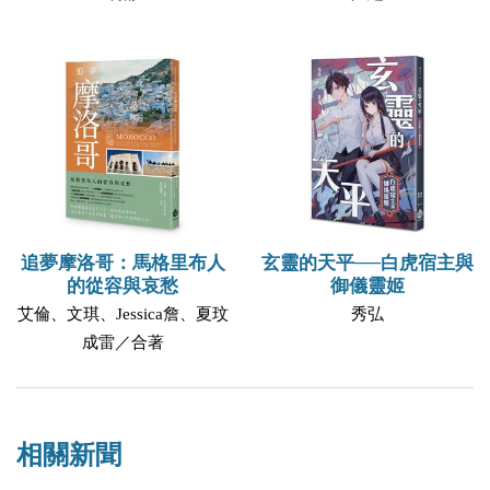
追夢摩洛哥：馬格里布人
玄靈的天平──白虎宿主與
的從容與哀愁
御儀靈姬
艾倫、文琪、Jessica詹、夏玟
秀弘
成雷／合著
相關新聞