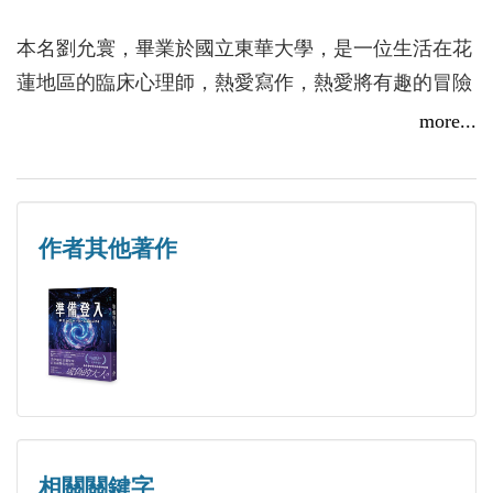
在外地工作的媽媽，每個月都會寫信鼓勵我。在我心
裡早已決定，有一天要離開阿嬤家去讀大學，和媽媽
本名劉允寰，畢業於國立東華大學，是一位生活在花
團聚。
蓮地區的臨床心理師，熱愛寫作，熱愛將有趣的冒險
和人情化為文字，尤其喜愛將故事結合專業的心理學
more...
可惜事與願違，老師交代的任務一件也沒達成，我才
與精神疾病。曾獲第十二屆、第十五屆東華文學獎、
發現其實陳駿一直在暗中搗亂。我不知道該怎麼辦，
第二屆西子灣散文獎、第十二屆林君鴻兒童文學獎與
【精選書摘】款款《封閉少女的崩壞控制器》Part 1
只能對所有人發脾氣，就連對我最溫柔的輔導老師，
基隆海洋文學獎。
2025/07/07
也不相信我；不過最讓我絕望的，還是發現媽媽信裡
作者其他著作
埋藏多年的祕密。
希望文字中蘊含的任何寓意和趣味，可以飛向每一個
靈魂，讓讀者都飛起來。飛向窗外，飛向宇宙，飛向
每個人都希望我學會控制自己，但偶爾失控又有什麼
比太陽更耀眼的星系。
不好？我的腦海裡頓時浮現出，手中那個能讓所有人
7/13（日）款款《封閉少女的崩壞控制器》新書發表會
崩壞、消失的控制器……
@基隆見書店
2025/07/07
「打開第一頁，便深深吸引目光。讀下去，你將會瞭
相關關鍵字