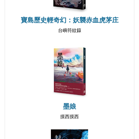
寶島歷史輕奇幻：妖襲赤血虎茅庄
台嶼符紋籙
墨娘
摸西摸西