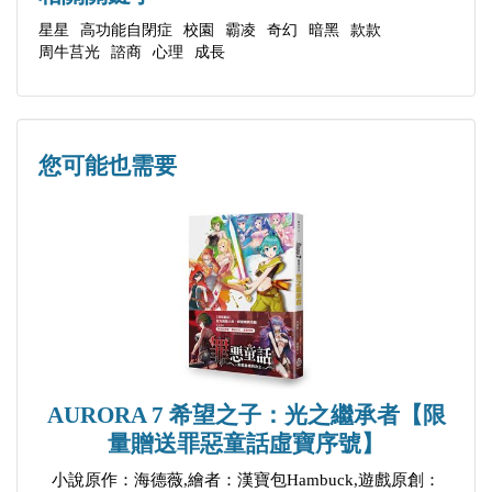
解星星孩子的內在世界。」
星星
高功能自閉症
校園
霸凌
奇幻
暗黑
款款
周牛莒光
諮商
心理
成長
──周牛莒光
您可能也需要
AURORA 7 希望之子：光之繼承者【限
量贈送罪惡童話虛寶序號】
小說原作：海德薇,繪者：漢寶包Hambuck,遊戲原創：