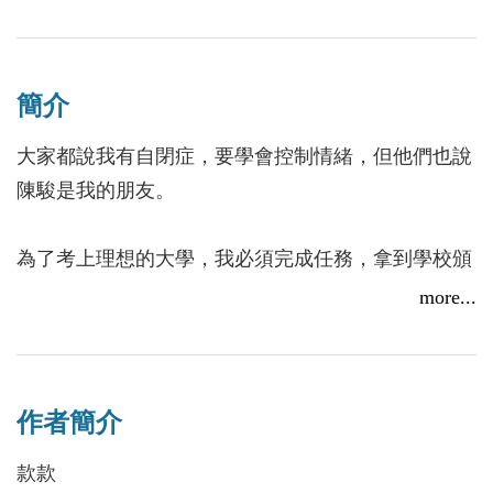
9/6（六）款款《封閉少女的崩壞控制器》@街角書店
2025/09/04
簡介
大家都說我有自閉症，要學會控制情緒，但他們也說
陳駿是我的朋友。
【精選書摘】款款《封閉少女的崩壞控制器》Part 2
2025/07/07
為了考上理想的大學，我必須完成任務，拿到學校頒
發的獎勵徽章。身為班上風雲人物的陳駿，自告奮勇
more...
表示願意幫助我渡過難關；然而，在他的協助下，事
情似乎總是越變越難。
8/9（六）款款《封閉少女的崩壞控制器》@臺東生活美
作者簡介
每當情緒低落，我都會收到一個能夠消滅人類的控制
學館
器。儘管生活面臨許多挑戰，但我不會按下去，因為
款款
2025/08/06