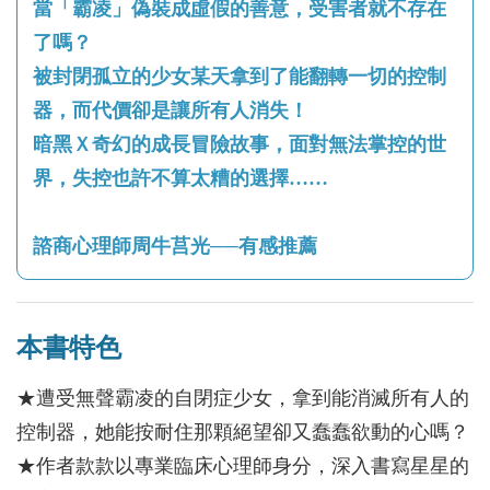
當「霸凌」偽裝成虛假的善意，受害者就不存在
了嗎？
被封閉孤立的少女某天拿到了能翻轉一切的控制
器，而代價卻是讓所有人消失！
暗黑Ｘ奇幻的成長冒險故事，面對無法掌控的世
界，失控也許不算太糟的選擇……
諮商心理師周牛莒光──有感推薦
本書特色
★遭受無聲霸凌的自閉症少女，拿到能消滅所有人的
控制器，她能按耐住那顆絕望卻又蠢蠢欲動的心嗎？
★作者款款以專業臨床心理師身分，深入書寫星星的