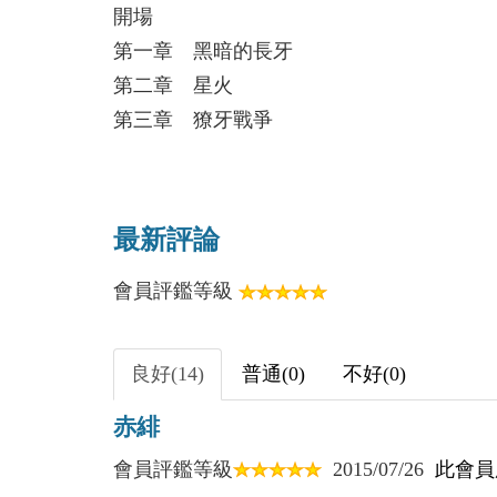
開場
第一章 黑暗的長牙
第二章 星火
第三章 獠牙戰爭
第四章 狼
第五章 人牛鎮長
第六章 美澐鎮
最新評論
第七章 不解
會員評鑑等級
第八章 夢中
第九章 虛幻的武器
第十章 瘋狂邊緣
良好(14)
普通(0)
不好(0)
第十一章 漂流的血脈
赤緋
第十二章 扭曲世界的陰影
第十三章 狂魔序曲
會員評鑑等級
2015/07/26
此會員