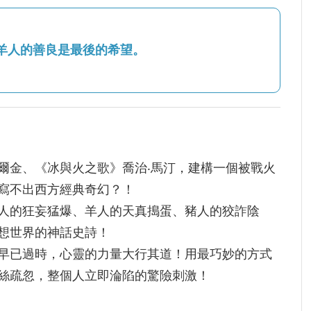
羊人的善良是最後的希望。
爾金、《冰與火之歌》喬治‧馬汀，建構一個被戰火
寫不出西方經典奇幻？！
人的狂妄猛爆、羊人的天真搗蛋、豬人的狡詐陰
想世界的神話史詩！
早已過時，心靈的力量大行其道！用最巧妙的方式
絲疏忽，整個人立即淪陷的驚險刺激！