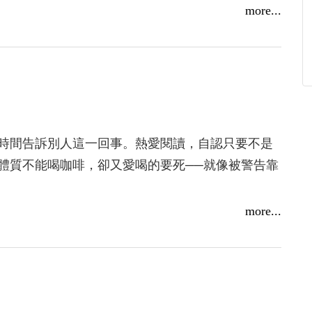
在狂歡跳舞。年輕的葛笠法生活在羊人村莊裡，一
more...
人青睞。
帝國深處，以折磨宣稱他即將實現古老的預言。
兄弟葛笠法，不得已踏上旅程，殊不知命運的轉輪
魔預言成真的步伐，正與他競逐著這場不公之戰！
途中，逐漸攤開……
間告訴別人這一回事。熱愛閱讀，自認只要不是
體質不能喝咖啡，卻又愛喝的要死──就像被警告靠
more...
》（謬思出版）