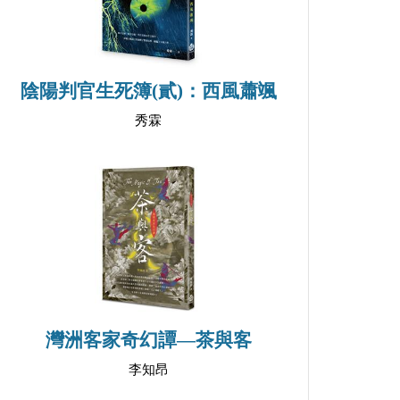
陰陽判官生死簿(貳)：西風蕭颯
秀霖
灣洲客家奇幻譚—茶與客
李知昂