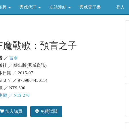
品牌
秀威代理
友站連結
秀威電子書
登入
狂魔戰歌：預言之子
者 ／
言雨
版社 ／ 釀出版(秀威資訊)
日期 ／ 2015-07
ＢＮ ／ 9789864450114
 ／ NT$ 300
價 ／ NT$ 270
加入購買
免費試閱