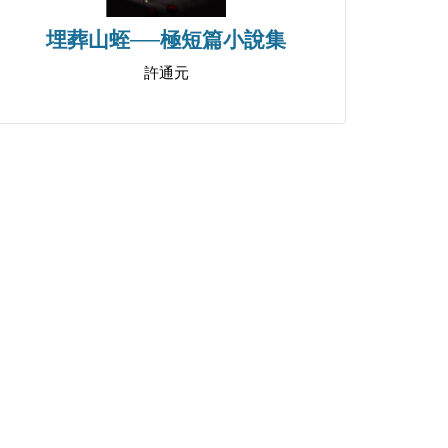
埋葬山蛭──極短篇小說集
許通元