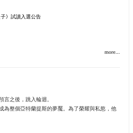
之子》試讀入選公告
more...
夢幻大陸燃起戰火：《狂魔戰歌：預言之子》試閱
預言之後，跳入輪迴。
成為整個亞特蘭提斯的夢魘。為了榮耀與私慾，他