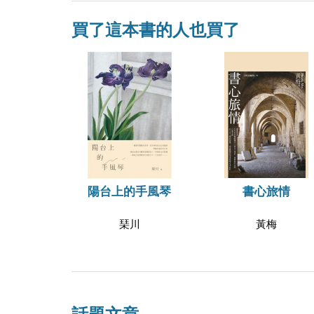
買了這本書的人也買了
書心旅情
陽台上的手風琴
黃梅
琹川