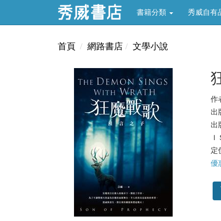
書籍分類
秀威自有
首頁
網路書店
文學小說
作
出
出版
ＩＳ
定價
優惠