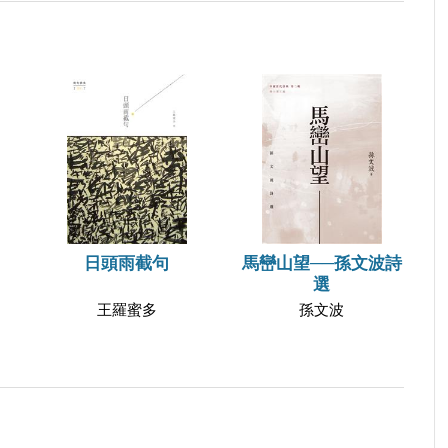
日頭雨截句
馬巒山望──孫文波詩
選
王羅蜜多
孫文波