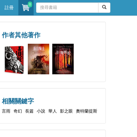
0
註冊
作者其他著作
相關關鍵字
言雨
奇幻
長篇
小說
華人
影之眼
奧特蘭提斯