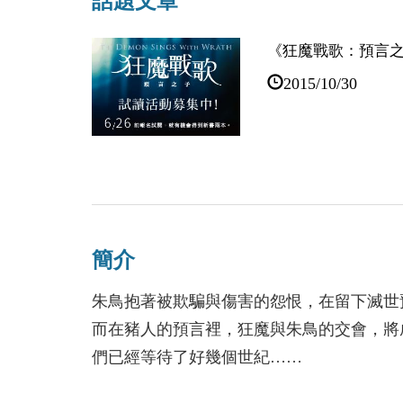
話題文章
《狂魔戰歌：預言
2015/10/30
毀滅與重生，將在
2015/10/30
簡介
朱鳥抱著被欺騙與傷害的怨恨，在留下滅世
而在豬人的預言裡，狂魔與朱鳥的交會，將
們已經等待了好幾個世紀……