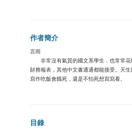
遺忘豬人帝國威脅的山泉村，每天都有羊人
生中最大的憂愁就是如何在舞會上博得母羊
一日，豬人闖入村莊，將他貶為奴隸，拖入
作者簡介
羊人的養子，瘦弱的狼人亞儕為了救回自家
已準備將他的旅程編入糾纏的歷史之中。狂
言雨
這個世界未曾知曉的一切，也在這漫長的征
非常沒有氣質的國文系學生，也常常花時
財務報表，其他中文書通通都能接受。天生
寫作吃飯會餓死，還是不怕死想寫寫看。
已出版著作：《影之眼‧亞瑪迦地圖第一
目錄