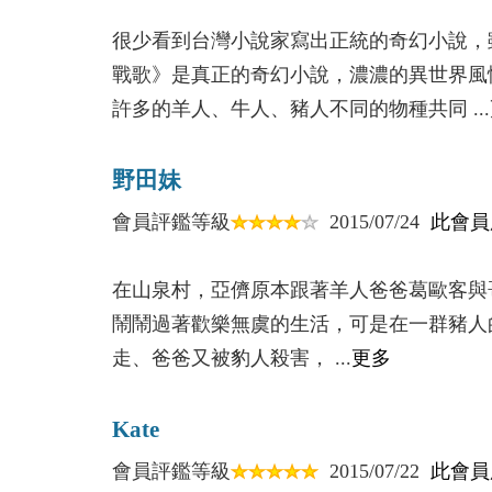
奧特蘭提斯眾生相
寫在終焉之谷
很少看到台灣小說家寫出正統的奇幻小說，
戰歌》是真正的奇幻小說，濃濃的異世界風
許多的羊人、牛人、豬人不同的物種共同 ...
野田妹
會員評鑑等級
2015/07/24
此會員
在山泉村，亞儕原本跟著羊人爸爸葛歐客與
鬧鬧過著歡樂無虞的生活，可是在一群豬人
走、爸爸又被豹人殺害， ...
更多
Kate
會員評鑑等級
2015/07/22
此會員