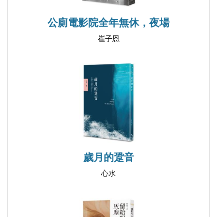
公廁電影院全年無休，夜場
崔子恩
歲月的跫音
心水