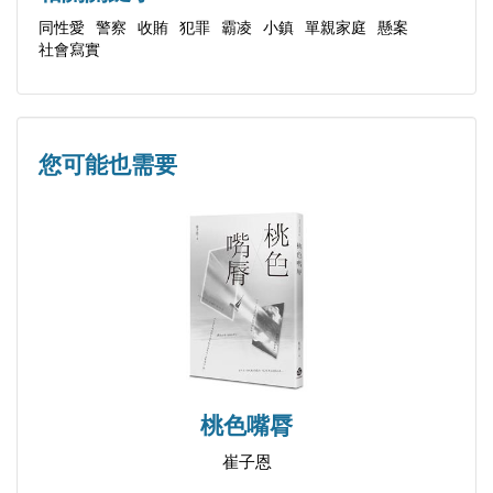
第六章
同性愛
警察
收賄
犯罪
霸凌
小鎮
單親家庭
懸案
社會寫實
第七章
以中部小鎮懸案展開的封閉人性宇宙，社會寫實與同
終 章
志異色纏繞融合。在道德束縛之下的人生充滿無常，
因果祈來的愛戀，但求無悔……
您可能也需要
桃色嘴脣
崔子恩