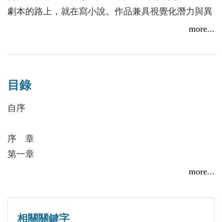
學生筱雯，嘗試著接近與理解他。
劇本的路上，就在寫小說。作品兼具視覺化潛力與異
來自農村、被原生家庭遺棄的阿發，以為考上警察就
色趣味，目前以「光庵」為故事IP開發品牌活躍中。
more...
是他翻身的機會。新婚後他憑藉岳父人脈升調當刑警
隊小隊長。妻子美惠懷胎數月，無力說服父母對丈夫
放下懷疑；阿發承受著妻子娘家嘲諷與人事壓力，努
力表現出好警察、好丈夫、好男人的形象，但他內心
目錄
卻深深感到孤立無援。
自序
如此脆弱的兩條生命線因不可告人的貪瀆舞弊而相
遇，受難以自禁的同性情欲所牽引──直到那個熱天
序 章
午後的一聲槍響，嘎然而止。
第一章
第二章
more...
時隔多年，老警官順子在舊時警局理髮阿姨家中剪
第三章
頭，聊起那位選擇自絕的年輕同僚，意外攪亂了人生
第四章
的記憶之湖。羞恥感是人類的起源，未解的親子關係
第五章
相關關鍵字
與社會標籤，揭露了人性的殘暴與溫柔。