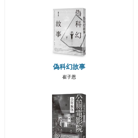
偽科幻故事
崔子恩