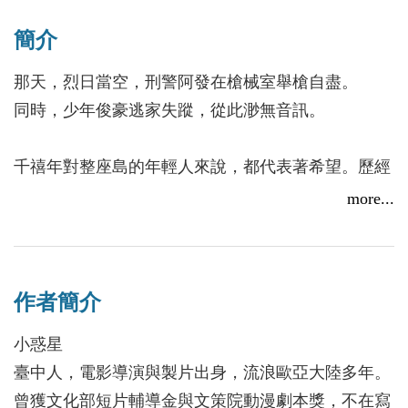
簡介
那天，烈日當空，刑警阿發在槍械室舉槍自盡。
同時，少年俊豪逃家失蹤，從此渺無音訊。
千禧年對整座島的年輕人來說，都代表著希望。歷經
大地震後的中部小鎮，本該回歸溫暖平靜，人們心中
more...
卻潛藏著斷層之下，蠢蠢欲動的暗流。一樁舞弊案令
縣警局上下惶惶不安，為了利益而自保的小螻蟻，下
意識地開始尋覓可能的犧牲對象。
作者簡介
大太陽下過度操練的虛空感，是拯救俊豪高中生涯的
小惑星
聖光。被栽贓偷竊班費的他，想到單親母親的無助與
臺中人，電影導演與製片出身，流浪歐亞大陸多年。
導師兇惡的態度，便對世界感到絕望，僅有新來的轉
曾獲文化部短片輔導金與文策院動漫劇本獎，不在寫