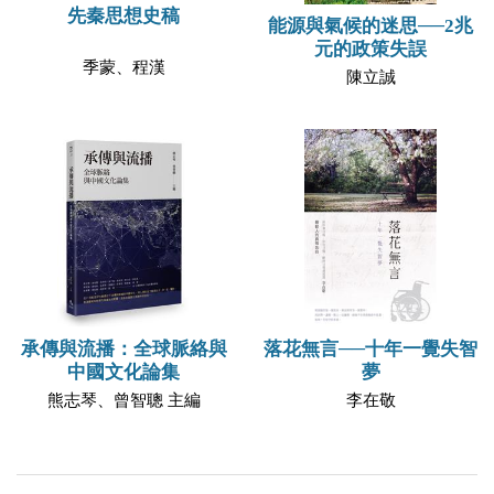
先秦思想史稿
能源與氣候的迷思──2兆
元的政策失誤
季蒙、程漢
陳立誠
承傳與流播：全球脈絡與
落花無言──十年一覺失智
中國文化論集
夢
熊志琴、曾智聰 主編
李在敬