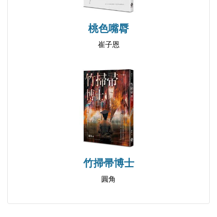
桃色嘴脣
崔子恩
竹掃帚博士
圓角