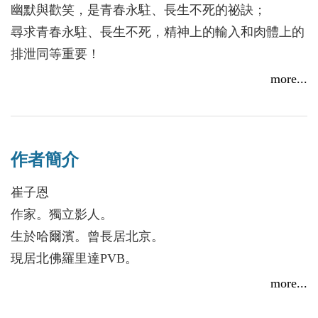
幽默與歡笑，是青春永駐、長生不死的祕訣；
尋求青春永駐、長生不死，精神上的輸入和肉體上的
排泄同等重要！
我們有偉大的地下電影，同樣也有偉大的地下廁所！
more...
你我鄰居男女老少同學老師愛人情人外星人孤兒混血
兒活人死人，
人人都可能是公廁藝術家！
作者簡介
與那些熱愛公廁，在公廁中靈感大發的公廁藝術家們
結為良伴，
崔子恩
在公廁電影院中把酒談論天下事，沖破／衝破各種邊
作家。獨立影人。
界想像吧！
生於哈爾濱。曾長居北京。
公廁電影院，全年無休！
現居北佛羅里達PVB。
日場凌晨五時起放映，想要入場，請在售票亭以紙巾
more...
付費──