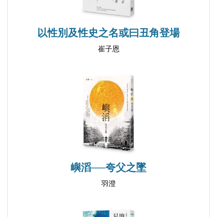
以性別及性史之名或曰丑角登場
崔子恩
嶼滔──夸父之墜
羽澄