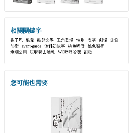
咖啡座裡
11:00 am 公廁正方反方
相關關鍵字
12:00 pm 我如花似玉的兒子
崔子恩
酷兒
酷兒文學
丑角登場
性別
表演
劇場
先鋒
前衛
avant-garde
偽科幻故事
桃色嘴唇
桃色嘴脣
燦爛公廁
哎呀呀去哺乳
WC呼呼哈嘿
副歌
午餐圓桌
01:45 pm 虛構
您可能也需要
04:15 pm WC呼呼哈嘿
咖啡座裡
06:00 pm 哎呀呀，去哺乳
Q&A 自編自導自映自論的傲嬌里程I