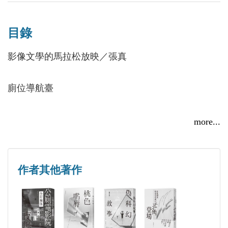
----
目錄
旅美的中國獨立電影人、同志導演崔子恩跨越媒介形
影像文學的馬拉松放映／張真
式的集大成之作，
與其獨立電影息息相關，以紙上電影院的形式把酷兒
廁位導航臺
故事再說無數次！
05:00 am 燦爛公廁
more...
06:30 am 四個外星人陷入劫匪圈
馬桶座裡
作者其他著作
08:00 am 副歌
09:30 am 男妓萍生