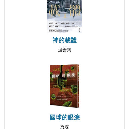
神的載體
游善鈞
國球的眼淚
秀霖