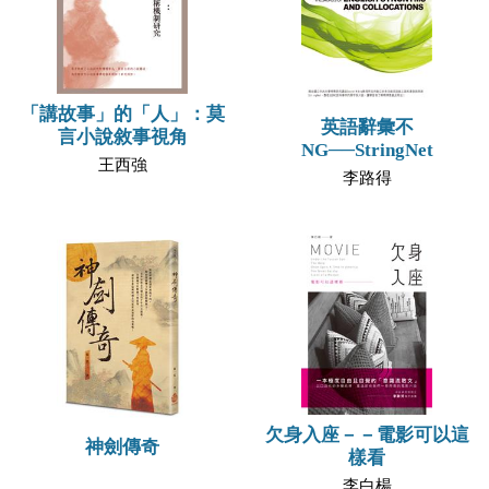
「講故事」的「人」：莫
英語辭彙不
言小說敘事視角
NG──StringNet
王西強
李路得
欠身入座－－電影可以這
神劍傳奇
樣看
李白楊