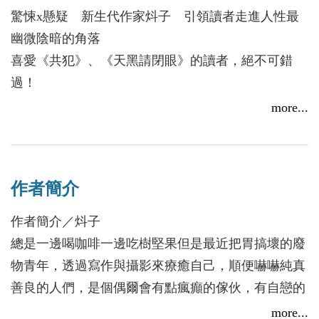
驚悚x懸疑 新生代作家炓子 引領讀者走進人性最
幽微陰暗的角落
喜愛《共犯》、《天黑請閉眼》的讀者，絕不可錯
過！
more...
被偷取在玻璃罐裡的，不只是她青春的罪與痛，還有
她最不可告人的秘密......
作者簡介
「《負罪》倒敘解謎的怵目驚心，節奏明快的冷血犀
利，乍見包裹深厚情誼的糖衣內裏，原來生無可戀，
作者簡介／炓子
不敢想起的家庭血緣，才是生命不可承受之輕。」
總是一邊喝咖啡一邊吃樹堅果但是最近把胃搞壞的廢
──紀昭君，書評家
物青年，透過寫作與攝影來療癒自己，順便嚇嚇純真
善良的人們，是個偶爾會有點瘋癲的傢伙，有自戀的
朱夏（人氣小說家、《陌生的新郎》作者） ✕ 紀昭
毛病。
more...