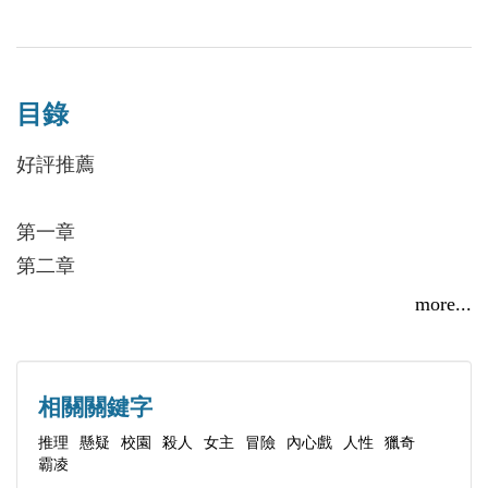
君（書評家） ✕ 柳煙穗（《記得歲月》作者）口碑
推薦！
休學中輟後的某天早晨，我接到了昔日好友蘇媛的死
目錄
訊：自縊身亡。
好評推薦
我必須放下自己感性的心，才能釐清蘇媛的死因，並
在追尋駭人真相的過程中不會崩潰。
第一章
我不想成為加害者，也不希望成為受害者，於是我
第二章
──吳允伶，只好當個旁觀者。
第三章
more...
可是，天平並不會永遠平衡。
第四章
過去、現在與未來的所有真相，殘忍地暴露在眼
第五章
前……
第六章
相關關鍵字
第七章
推理
懸疑
校園
殺人
女主
冒險
內心戲
人性
獵奇
霸凌
第八章