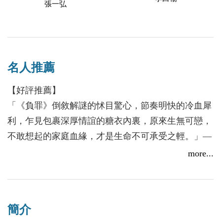
張一弘
名人推薦
【好評推薦】
「《負罪》倒敘解謎的怵目驚心，節奏明快的冷血犀
利，乍見包裹深厚情誼的糖衣內裏，原來生無可戀，
不敢想起的家庭血緣，才是生命不可承受之輕。」—
紀昭君，書評家
more...
「你以為你只是身處漩渦，但待潮水褪去，卻驚覺手
上的刀子正抵著自己的脖子。而你，淚流不止。」—
簡介
柳煙穗，《記得歲月》作者