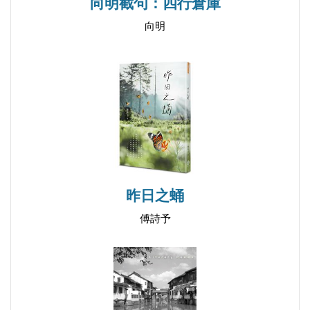
向明截句：四行倉庫
煙癮 你還留在那裡
向明
【輯二 是不是餘溫未退】
琢磨 雨在我額頭上反抗
凹陷 空間習作之五
即興 給大司命的歌
虛空 空間習作之六
偽裝 孿生
點點 魯蛇自白書
昨日之蛹
竊盜 空間習作之七
傅詩予
包裹 天使們觀看你
荒廢 是的，又復活了
橡實 齟齬
歌謠 離人