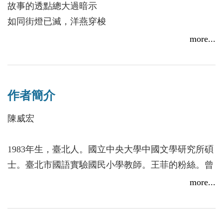
故事的透點總大過暗示
如同街燈已滅，洋燕穿梭
不介意姓名的金盞花叢
more...
試著釋放，走入街道
雨落下前他們已多給你些什麼
──節錄自〈之前〉
作者簡介
犀角不能燒，燃之有異香，沾衣帶，人能與鬼通。
陳威宏
──《晉書》
1983年生，臺北人。國立中央大學中國文學研究所碩
詩人看重「夢」對生活的影響，打造屬於自己的「夢
士。臺北市國語實驗國民小學教師。王菲的粉絲。曾
境詩學」，在深夜與凌晨不能區分的時刻，以詩去記
獲附中青年火鳳凰文學獎、市師文學獎、中央大學金
more...
錄超越現實的點點滴滴。若前二部詩集《夢遊幻境：
筆獎、臺電網路文學獎、「雨落桂花，細讀琦君」徵
我的隱形花園》和《我愛憂美的睡眠》形成「正」與
文首獎、海峽兩岸漂母杯文學獎、優秀青年詩人獎。
「反」的對比，分屬詩人的美夢與惡夢；那麼此書可