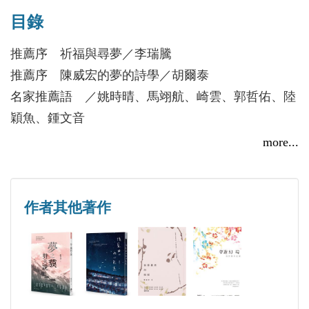
謂「合」的階段，在美夢與惡夢的匯通之中，見證變
目錄
詩作收錄於《鏡像：創世紀65年詩選》、《詩海星
形的開始。
光：海星詩刊選集》、《戀戀秋水：秋水40週年詩
推薦序 祈福與尋夢／李瑞騰
選》、《穿越雲朵的河流》等合集。
推薦序 陳威宏的夢的詩學／胡爾泰
詩人從閱讀中國古典文學的夢境獲得創作養料，以含
名家推薦語 ／姚時晴、馬翊航、崎雲、郭哲佑、陸
蓄象徵的筆法，寫出人生如塞翁也如霧中摸象，一切
出版詩集《夢遊幻境：我的隱形花園》（2017）、
穎魚、鍾文音
屬福禍難定的命數。唯有寫詩一途可點亮黑暗，讀者
《我愛憂美的睡眠》（2018）。
推薦序詩 意志的天使──序《獨角的誕生》／劉曉
more...
則透過讀詩，短暫撥霧見路而行。
頤
自序 離開幻境的日子
作者其他著作
【輯一 美，顫動的字面化】
微笑 穿牆術
輕騎 幾度蕉鹿夢
睡袋 空間習作之一