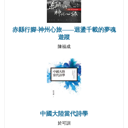
漣漪 空間習作之八
打擾 幽居樂事
冷豔 （無題）
誤解 黃昏野餐
赤縣行腳‧神州心旅——迴盪千載的夢魂
遊蹤
艱辛 一天
排列 徒步
陳福成
陽臺 感謝
無辜 牧人
【輯三 盡頭。反芻遊戲的流體】
宿命 靠近
對極 約定一個世界
中國大陸當代詩學
草率 深濃海藍色
於可訓
鞦韆 空間習作之九