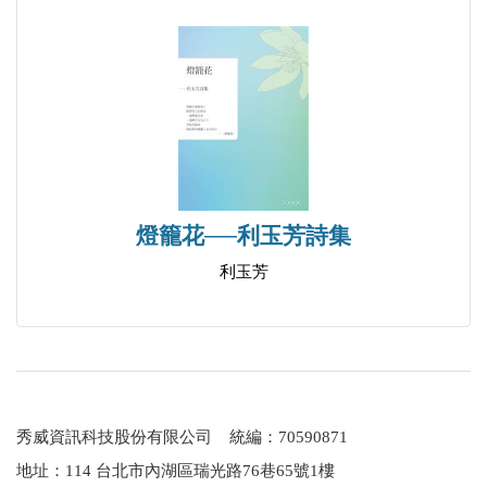
雀鳥 鄰人
膚淺 任性的質感
泥壤 夢之歌：埃克羅厄斯的女兒
金箔 廢墟
孵化 重返幻境一日
飽滿 羽毛的男人不過
讖言 留人
燈籠花──利玉芳詩集
本質 捧在手裡的日子
利玉芳
命運 細節
機會 嫌疑犯自白書
星塵 晨光風景
草葉 暗岩藍
錦鯉 空間習作之十
秀威資訊科技股份有限公司 統編：70590871
地址：114 台北市內湖區瑞光路76巷65號1樓