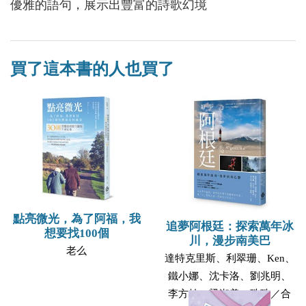
優雅的語句，展示出豐富的詩歌幻境
買了這本書的人也買了
點亮微光，為了阿福，我
追夢阿根廷：探索萬年冰
想要找100個
川，漫步南美巴
老么
達特克里斯、利翠珊、Ken、
鐵小娜、沈卡洛、劉兆明、
李方桂、梁淑美、珠珠／合