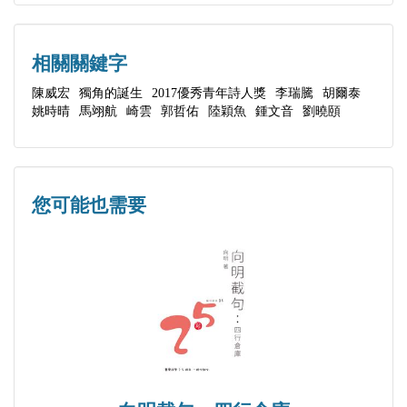
陣列 意識
清澈 然後我說
假期 重新定義一隻螞蟻
相關關鍵字
酒窩 空間習作之二
陳威宏
獨角的誕生
2017優秀青年詩人獎
李瑞騰
胡爾泰
姚時晴
馬翊航
崎雲
郭哲佑
陸穎魚
鍾文音
劉曉頤
繫舟 祈夢記
砂礫 夢河無悔
鎖圈 巴黎沒有你
還原 暫留
您可能也需要
沏茶 春暮憶聚一場
倒數 空間習作之三
野蠻 空間習作之四
倖存 屋檐下借你的耳尖
種籽 長崎乘TAXI向博多，路經佐賀
寫意 車行至熊本已夜
贖罪 錯覺