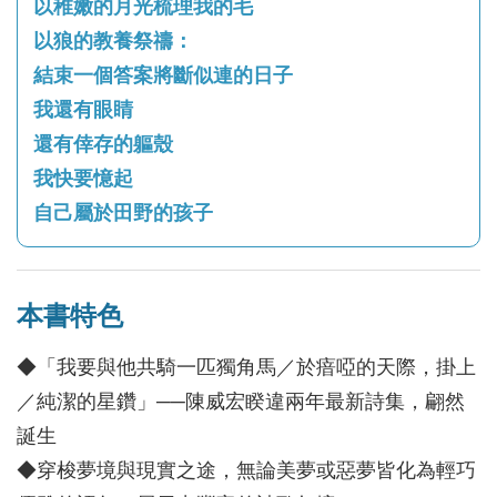
以稚嫩的月光梳理我的毛
以狼的教養祭禱：
結束一個答案將斷似連的日子
我還有眼睛
還有倖存的軀殼
我快要憶起
自己屬於田野的孩子
本書特色
◆「我要與他共騎一匹獨角馬／於瘖啞的天際，掛上
／純潔的星鑽」──陳威宏睽違兩年最新詩集，翩然
誕生
◆穿梭夢境與現實之途，無論美夢或惡夢皆化為輕巧