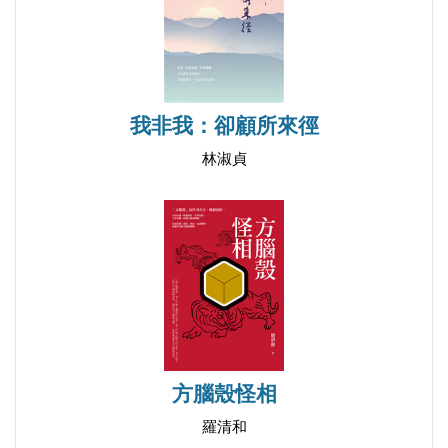
我非我：卻顧所來徑
林淑貞
方腦殼怪相
羅清和