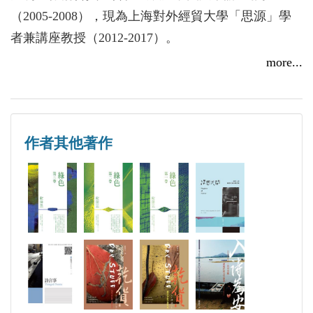
了兩人豐富的內心世界和修潔音筆下所描述的一個早
（2005-2008），現為上海對外經貿大學「思源」學
已逝去的時代風貌。
者兼講座教授（2012-2017）。
more...
截至2017年3月，已出版中英文著、譯87種。英文詩
集《異物》獲悉尼2003年快書詩歌獎。中文詩歌兩度
入選中國最佳詩歌選。英文詩歌連續11次入選澳大利
作者其他著作
亞最佳詩歌選。
英文長篇處女作The Eastern Slope Chronicle獲2004年
阿德雷得文學節文學創新獎。
第二部英文長篇小說The English Class 2010年8月在墨
爾本出版，於2011年獲得新南威爾士總督獎並四次入
圍其他大獎。