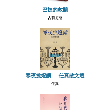
巴奴的救贖
古莉尼薩
寒夜挑燈讀──任真散文選
任真