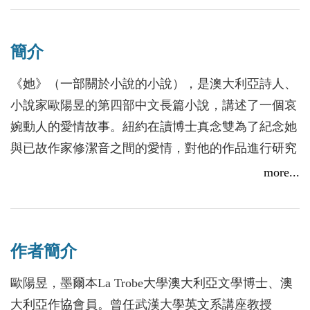
簡介
《她》（一部關於小說的小說），是澳大利亞詩人、
小說家歐陽昱的第四部中文長篇小說，講述了一個哀
婉動人的愛情故事。紐約在讀博士真念雙為了紀念她
與已故作家修潔音之間的愛情，對他的作品進行研究
並將其生前作品，主要是他的短篇小說整理成文。讀
more...
者看到的就是她研究整理這位已故作家的全部過程和
部分成果。
作者簡介
真念雙與修潔音雖然年齡相差懸殊，但因對文學的追
求而深深墮入愛河，情真意摯。小說循著他倆的足跡
歐陽昱，墨爾本La Trobe大學澳大利亞文學博士、澳
踏遍世界各國，通過他們之間的傾心交談，逐漸展示
大利亞作協會員。曾任武漢大學英文系講座教授