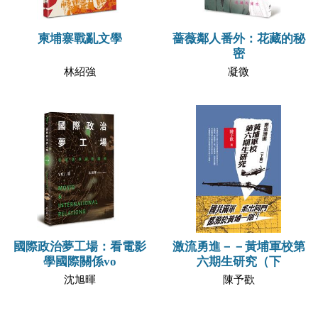
柬埔寨戰亂文學
薔薇鄰人番外：花藏的秘
密
林紹強
凝微
國際政治夢工場：看電影
激流勇進－－黃埔軍校第
學國際關係vo
六期生研究（下
沈旭暉
陳予歡