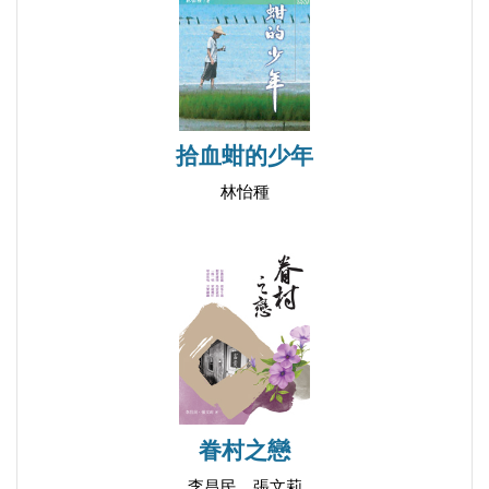
拾血蚶的少年
林怡種
眷村之戀
李昌民、張文莉