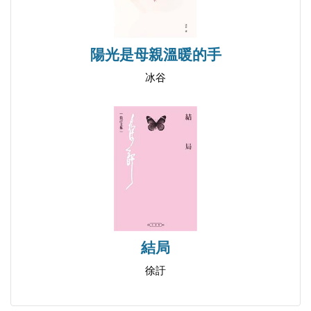
陽光是母親溫暖的手
冰谷
結局
徐訏