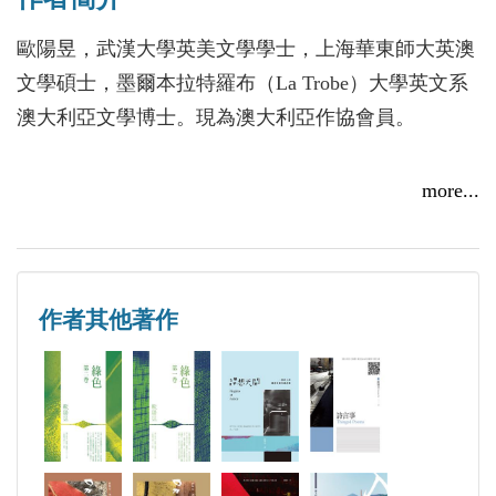
儘管如此，每人的性格都是活脫脫的，一聽聲音，就
仿佛看到了形貌。這種代號式的命名，也是先鋒作家
歐陽昱，武漢大學英美文學學士，上海華東師大英澳
歐陽昱的一貫行為。在對小說的謀篇佈局上，總是不
文學碩士，墨爾本拉特羅布（La Trobe）大學英文系
忘出新，追求創意。
澳大利亞文學博士。現為澳大利亞作協會員。
位於這張欲望之網中心的，是在讀大學生司馬孤鶩。
曾任武漢大學英文系講座教授，自2012年以來，一直
more...
他和雍姑娘的愛情故事，自始至終貫穿全書，形成了
是上海對外經貿大學「思源」學者兼客座教授，為研
這張欲望之網的興奮點。在大學生守則上有著「不許
究生和本科生講授中英文學翻譯和英文創意寫作。
談戀愛」禁條的一九八零年代初期，他們不僅有愛，
還有性愛；不僅有性愛，還有「亂愛」，也就是當互
作者其他著作
截至2019年3月，已出版中英文原創及譯著106種，曾
相不在一起時，心中彼此都有暗暗愛戀的對象。與此
數度獲創作基金獎和文學獎。第四部英文詩集《異
同時，又因這種戀情的產生而深感不安，良心和道德
物》（Foreign Matter）獲悉尼2003年快書詩歌獎。中
常常受到雙重譴責。
文詩歌兩次入選中國最佳詩歌選。英文詩歌11次入選
澳大利亞最佳詩歌選。2019年獲the Australia Council
小說集中筆力，描寫了英美文學班一位來自美國的教
的長篇小說基金獎。