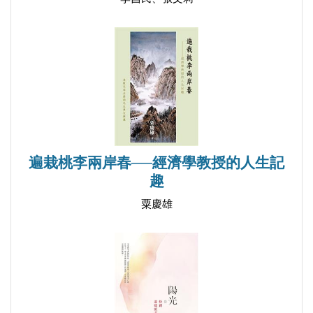
遍栽桃李兩岸春──經濟學教授的人生記
趣
粟慶雄