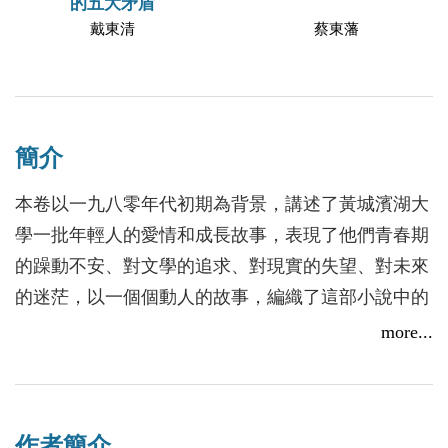
的五大矛盾
戴東清
蔡東藩
簡介
本卷以一九八零年代初期為背景，講述了黃城濱湖大
學一批年輕人的愛情和成長故事，表現了他們青春期
的躁動不安、對文學的追求、對現實的失望、對未來
的迷茫，以一個個動人的故事，編織了這部小說中的
欲望之網。
more...
這些年輕人沒有名字，只有代號，如黃城的H君、W
君、Hong君，以及後來大學的D君、J君、Z君，等。
作者簡介