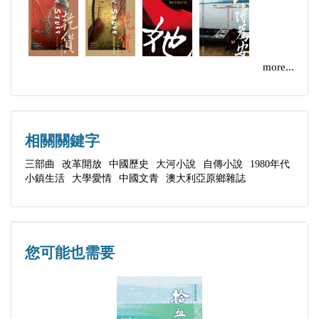
授米爾東先生。這位先生傲慢不遜，對中國學生抱著
不屑一顧的態度，但其實貌似兇狠，內心柔軟。孤鶩
和其他同學與他發生了種種矛盾，但也結成了深厚的
more...
友誼。在當代中國小說中，類似這樣在小說中直接表
現美國人形象的似不多見。
相關關鍵字
小說的語言，運用了大量八零年代的詞彙，兼有少量
三部曲
改革開放
中國歷史
大河小說
自傳小說
1980年代
英文和個別德文和法文詞彙，用以反映八零年代改革
小鎮生活
大學愛情
中國文青
澳大利亞原鄉雜誌
開放初期這個外語班，尤其是孤鶩這位心比天高，想
當文學家的大學生的心路歷程。
您可能也需要