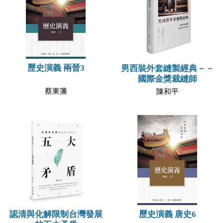
歷史演義 兩晉3
男西裝外套縫製經典－－
國際金獎裁縫師
蔡東藩
陳和平
認清與化解限制台灣發展
歷史演義 唐史6