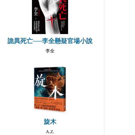
詭異死亡──李全懸疑官場小說
李全
旋木
A.Z.