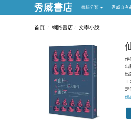
書籍分類
秀威自有
首頁
網路書店
文學小說
作
出
出版
ＩＳ
定價
優惠