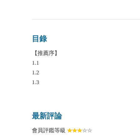
的渴望，對人性價值的渴望，而那也是我們
鬨？然而現場經彈痕檢驗後發現還少了一顆
說完人物，我們來說故事。
議的密室殺人事件！而哲倫越深入調查，就
在一間門窗密不透風、沒有侵入跡象的情色
發時住在同一間旅館的「王子」杰爵與灰姑
害身亡……
呢……？
目錄
密室殺人？
【推薦序】
對，沒錯，推理類型中的最大宗：密室推理
孰為善、孰為惡？因「一時好玩」的小奸小
1.1
許多偵探人物玩透玩爛的梗，有那麼多優秀
糖衣下的毒藥，竟是如此甜美又苦澀！
1.2
出新、颠覆读者的想像？
1.3
以前大家寫故事，都會寫英雄、寫美女，然
1.4
歡，小人物漸漸被放大，屌絲也能成為主角
2.1
與作家不斷地在人物設定和故事情節的衝擊
2.2
娘和白馬王子之外，那雙遺落在12點鐘的
最新評論
2.3
推理作品的世界裡，角色的觀點非常重要，
會員評鑑等級
2.4
謎的刺激過程跟共享解秘後的快感，不管是