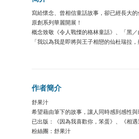
勒創造的菲力普．馬洛、達許．漢密特玩轉
那個城市，經由他們的感受去說他們身邊人
寫給懷念、曾相信童話故事，卻已經長大的
你可能會問我，怎麼都挑冷硬派的美國作家
原創系列華麗開展！
嘉莎．克莉絲蒂呢？他們也有格蘭特探長、
概念致敬《令人戰慄的格林童話》、「黑／
是的，他們都有令人難忘的角色，但也許是
「我以為我是即將與王子相戀的仙杜瑞拉，
鞋……」
「也許沒有人是座孤島，而也許每個人都是
《聽說》名導演鄭芬芬、各大文學／劇本得
仙杜瑞拉殺人事件裡頭的少女怡萱、警察哲
生父早逝、與繼母相依為命，在學校亦遭受
養父母接受，站在情感的孤島；哲倫無法信
作者簡介
齡相仿的聾啞少女小薇。正當慶幸有了相依
記不得每一張臉，站在人際的孤島，他們各
妙要求，怡萱於是與小薇的男友、前來尋人
舒果汁
結，不正應驗了史卡德的話？也許每個人都
氣暴躁的「王子」其背景絕不單純……
希望藉由筆下的故事，讓人同時感到感性與
書名取材仙杜瑞拉，就知道作者不但沒有卜
另一方面，菜鳥刑警哲倫與同僚正在隱密旅
已出版：《因為我喜歡你，笨蛋》、《相遇
上，時而揶揄、時而溫軟、時而無奈，筆下
餐回來後發現兩位負責看守的前輩員警、汙
粉絲團：舒果汁
於某種情緒之中，但那些情緒就像仙杜瑞拉
中陳姓員警的口袋內，而犯罪凶器也被認為