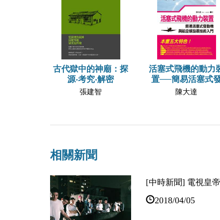
古代獄中的神廟：探
活塞式飛機的動力
源‧考究‧解密
置──簡易活塞式
張建智
陳大達
相關新聞
[中時新聞] 電視皇
2018/04/05