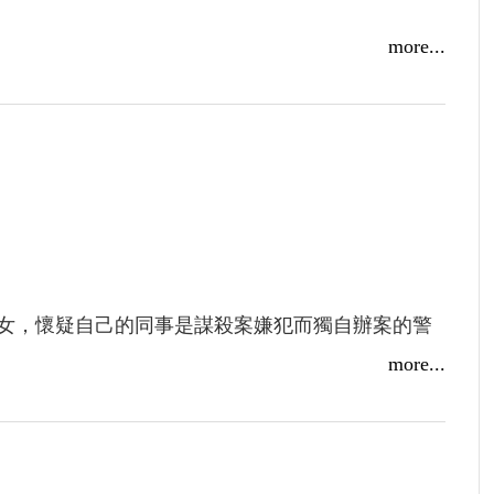
more...
女，懷疑自己的同事是謀殺案嫌犯而獨自辦案的警
的人的臉而永遠不會有罪惡感的殺手，是不是就讓
more...
實不是情節，都是人物；任何故事最後能留在人心
勞倫斯．卜洛克筆下的馬修．史卡德、雷蒙．錢德