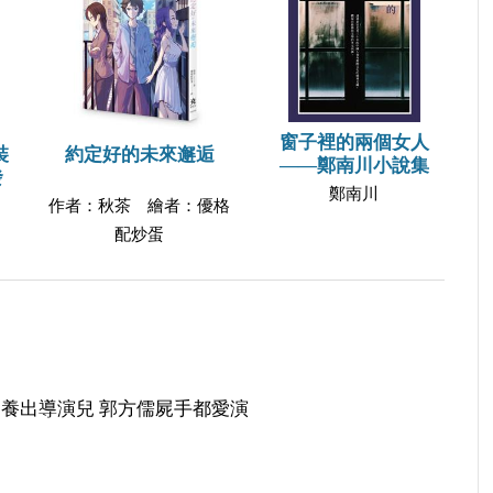
窗子裡的兩個女人
裝
約定好的未來邂逅
——鄭南川小說集
發
鄭南川
作者：秋茶 繪者：優格
配炒蛋
帝養出導演兒 郭方儒屍手都愛演