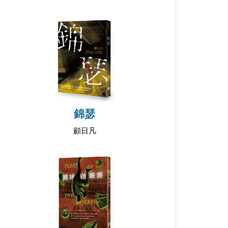
錦瑟
顧日凡