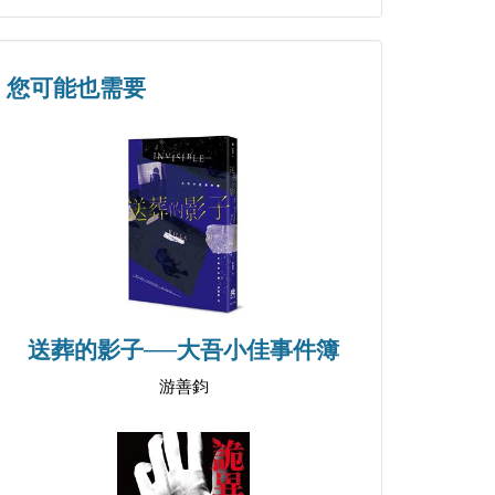
您可能也需要
送葬的影子──大吾小佳事件簿
游善鈞