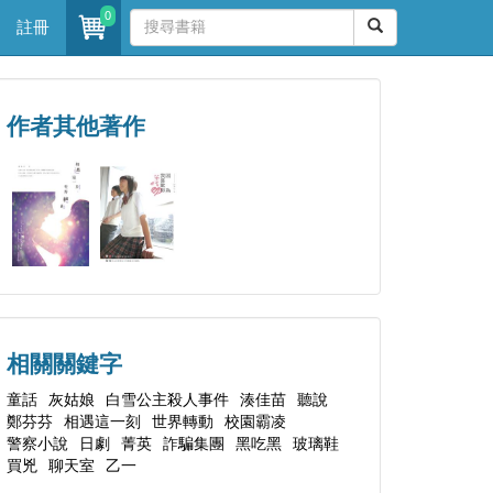
0
註冊
作者其他著作
相關關鍵字
童話
灰姑娘
白雪公主殺人事件
湊佳苗
聽說
鄭芬芬
相遇這一刻
世界轉動
校園霸凌
警察小說
日劇
菁英
詐騙集團
黑吃黑
玻璃鞋
買兇
聊天室
乙一