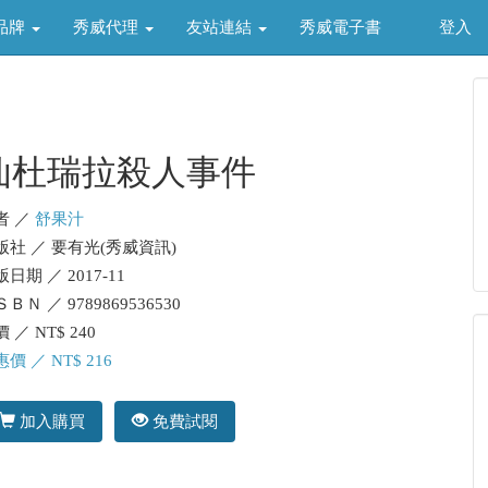
品牌
秀威代理
友站連結
秀威電子書
登入
仙杜瑞拉殺人事件
者 ／
舒果汁
版社 ／ 要有光(秀威資訊)
日期 ／ 2017-11
ＢＮ ／ 9789869536530
 ／ NT$ 240
價 ／ NT$ 216
加入購買
免費試閱