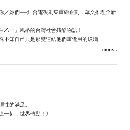
的尼克與諾拉，都帶領著我們透過他們的眼睛去看
物的故事。
你／妳們──結合電視劇集重磅企劃，華文推理全新
當例子？約瑟芬．鐵伊、東野圭吾、宮部美幸、阿
神探伽利略、警犬阿正、波洛和馬普爾小姐啊！
白乙一」風格的台灣社會殘酷物語！
因為我忘不了馬修史卡德說過的話吧。
殊不知自己只是那雙連結他們重逢用的玻璃
more...
。」
獎作家游善鈞──驚艷推薦！
倫、和殺手杰爵，都從孤島出發，怡萱不為同儕和
霸凌的國中女孩怡萱逃家後，在公園結識了一位年
任同為刑警的夥伴，站在正義的孤島；而杰爵因為
夥伴時，對方卻提出了與她暫時「交換身分」的奇
自從三座孤島出發，卻因為一樁謀殺案而有了連
卻患有「臉盲症」的杰爵相遇，卻慢慢發現這位脾
是座孤島，而也許沒有人是。
理性的滿足。
洛克的冷冽，相反地，還有著少女心。反應在文筆
館進行保護貪汙案汙點證人的重要任務，卻在買晚
這一刻，世界轉動！》
的人物也許不像馬修有酗酒的問題，但他們都耽溺
點證人全數慘死在上鎖的房門內。房間鑰匙放在其
一樣，都代表了某種渴望，對與這個世界有所連結
是他的9mm制式手槍，莫非這只是警局同事間的內