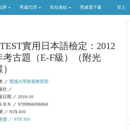
品牌
秀威代理
友站連結
秀威電子書
登入
J.TEST實用日本語檢定：2012
年考古題（E-F級）（附光
碟）
者 ／
實踐大學推廣教育部
版社 ／
日期 ／ 2016-10
ＢＮ ／ 9789866096860
 ／ NT$ 410
價 ／ NT$ 369