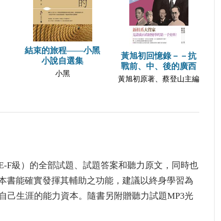
結束的旅程——小黑
黃旭初回憶錄－－抗
小說自選集
戰前、中、後的廣西
小黑
黃旭初原著、蔡登山主編
試（E-F級）的全部試題、試題答案和聽力原文，同時也
本書能確實發揮其輔助之功能，建議以終身學習為
構自己生涯的能力資本。隨書另附贈聽力試題MP3光