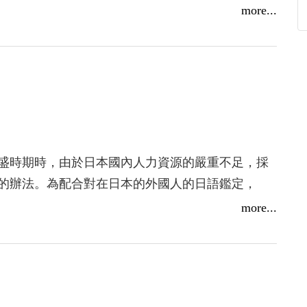
more...
盛時期時，由於日本國內人力資源的嚴重不足，採
的辦法。為配合對在日本的外國人的日語鑑定，
more...
成了眾多企業幾乎是唯一的選擇。並逐漸成為錄用海外
工派遣、提升時的依據。每年都有許多企業組織員
大公司。