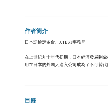
作者簡介
日本語檢定協會、J.TEST事務局
在上世紀九十年代初期，日本經濟發展到鼎
用在日本的外國人進入公司成為了不可替代
1991年，日本語檢定協會開發了J.TEST。
因為其鑑定方式科學合理，J.TEST很快
員工語言能力的依據，也有許多公司作為員
工集體參加J.TEST，其中不乏世界著名的
目錄