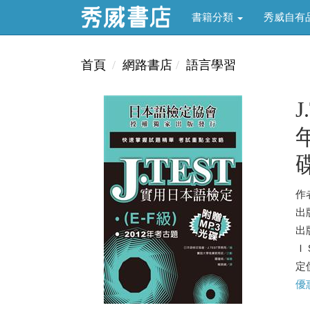
書籍分類
秀威自有
首頁
網路書店
語言學習
作
出
出版
ＩＳ
定價
優惠