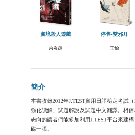
實境殺人遊戲
停售-雙邪耳
佘炎輝
王怡
簡介
本書收錄2012年J.TEST實用日語檢定考
強化讀解、試題解說及試題中文翻譯。相信
志向的讀者們能多加利用J.TEST平台來建
碟一張。