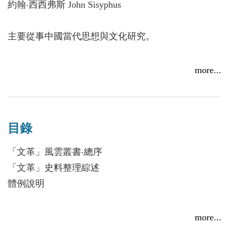
完整原始史料編撰與整理，本書分為三冊，詳細收錄
約翰‧西西弗斯 John Sisyphus
明，並根據重要性的優先順序，依次排列如下。
中央文革小組成員之一、毛澤東秘書戚本禹的現場講
話五十餘萬字，時間跨度為1966至1968年，內容包括
主要從事中國當代思想與文化研究。
第一、 官位優先原則。在每一次集會或者內部會議
現場講話、大會發言、座談會講話、政治報告。通過
中，官位高者所起的作用通常比較大，做出的講話也
一手史料全面深入展示了戚本禹在文革中扮演推手的
more...
具有較大的效力。
重要角色。
第二、 篇幅優先原則。對於官位或者政治影響力大
小差不多的情況，以講話篇幅最多者作為歸屬對象。
目錄
「文革」風雲叢書‧總序
第三、 資訊求全原則。有些會議講話，每個人的官
「文革」史料整理綜述
位差不多，講話的篇幅也差不多，而且每個人沒有大
體例說明
段文字自成獨立的一部分，而是簡短的對話交互參
差，各自的關鍵資訊都不少，將這樣的檔歸屬於某一
1967
個人的話，對其他人都會有遺珠之憾。因此，這樣的
more...