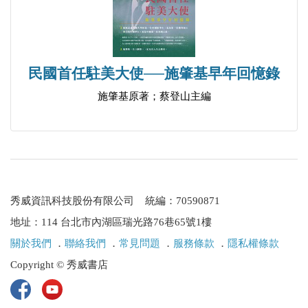
關鋒、戚本禹對《農民戰爭史》編寫組成員的講話
（1967.8.16.）
中央首長接見湖南造反派代表團談話紀要
（1967.8.16.）
民國首任駐美大使──施肇基早年回憶錄
中央首長對天津市群眾組織代表的講話
施肇基原著；蔡登山主編
（1967.8.18.）（存目）
戚本禹給廣西軍區的電話指示（1967.8.21.）
戚本禹在外地來京上訪群眾大會上的講話
（1967.8.24.）
中央首長在外地來京革命群眾大會上的講話
秀威資訊科技股份有限公司 統編：70590871
（1967.8.24.）
地址：114 台北市內湖區瑞光路76巷65號1樓
周恩來、戚本禹接見廣西雙方代表的談話
關於我們
．
聯絡我們
．
常見問題
．
服務條款
．
隱私權條款
（1967.8.24.）
Copyright © 秀威書店
周恩來、戚本禹接見黑龍江省潘復生等時的講話
（1967.8.26.）