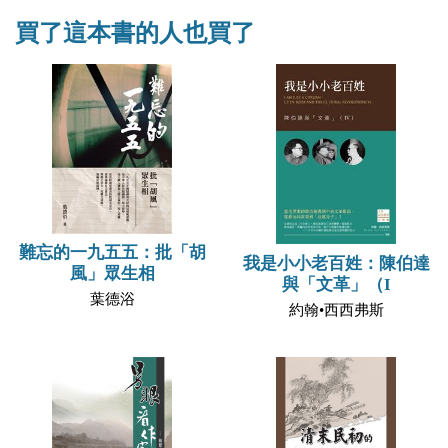
買了這本書的人也買了
難忘的一九五五：批「胡
我是小小老百姓：陳伯達
風」眾生相
與「文革」（I
葉德浴
約翰•西西弗斯