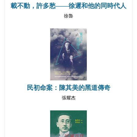
載不動，許多愁——徐遲和他的同時代人
部問題講話摘要（1967.8.4.）（存目）
徐魯
謝富治、戚本禹在中南海西門對「揪劉戰士」的講話
（1967.8.5.）
戚本禹接見湖南「紅聯」代表談話紀要（1967.8.6.）
中央首長第五次接見湖南三方代表時的講話
（1967.8.7.）
戚本禹在煤炭系統在京單位代表會議上的講話
（1967.8.9.）
中央首長接見「湘江風雷」方面代表談話紀要
民初命案：陳其美的黑道傳奇
（1967.8.11.）
張耀杰
中央首長接見「湘江風雷」代表時的講話
（1967.8.12.）
中央首長第六次接見湖南代表團時的講話
（1967.8.15.）