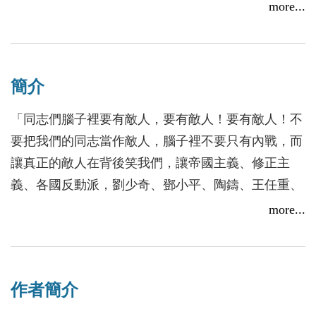
式十分複雜。可以說，任何一個政治事件，動輒牽動
more...
著幾十、上百人，甚至成千上萬人的關注。正是由於
每個事件、運動聚集了眾多參與者，會議記錄中的文
獻也牽涉到很多人，因此，在以人物為核心整理史料
簡介
的時候，某一個檔應該歸屬何人，或者說，史料在不
同人物的分配上如何處理，是一個值得斟酌的問題。
「同志們腦子裡要有敵人，要有敵人！要有敵人！不
要把我們的同志當作敵人，腦子裡不要只有內戰，而
本叢書由於包括大量現場的講話記錄，具有原生態的
讓真正的敵人在背後笑我們，讓帝國主義、修正主
歷史形態，多人參與的談話形成了文本之間的互文關
義、各國反動派，劉少奇、鄧小平、陶鑄、王任重、
係。文集編撰的總體原則是，無論人物、運動、事件
李井泉在背後笑我們。我們腦子裡要有敵人，要有敵
more...
還是思想，盡可能根據時間先後，組織、梳理出重要
情觀念，要提高警惕性。」
的資訊點，使讀者由每一篇文章的連續性閱讀，可以
──中央首長第六次接見河南赴京彙報代表團紀要
大體知道歷史事實的來龍去脈。具體來說，涉及到史
（1967.7.18，節錄）
料的編撰細節，有一些技術問題需要處理。根據編者
作者簡介
對史料的總體把握，擬在下面對此做出原則性的說