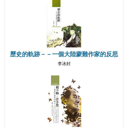
（1967.7.21.）（下午三時）
大可能保留文字和版面的原貌。避免添加、增刪文
戚本禹在中央新聞電影製片廠的談話（1967.7.21.）
字，以及隨意改動段落關係。第二，簡體字轉化為繁
戚本禹給北京航空學院「紅旗」的信（1967.7.22.）
體字之後，仍然保留簡體字的原貌。例如，有些人名
戚本禹、王力、關鋒給新華社的電話（1967.7.24.）
轉化為繁體字之後，「赫魯曉夫」就變成了「赫魯雪
戚本禹對章伯森、梁春陽、華國鋒的指示
夫」，「斯大林」變成了「史達林」，「文件」變成
（1967.7.25.）
了「檔」。針對這些類似情況，編者一律在審校中保
歷史的軌跡－－一個大陸蒙難作家的反思
戚本禹在「揪劉火線」的講話（1967.7.26.）
持史料原初的簡體字形態。
中央首長第三次接見湖南三方代表的講話
李冰封
（1967.7.27.）
中央首長第四次接見湖南三方代表時的指示
（1967.8.2.）
中央首長接見湖南代表團談話紀要（1967.8.2.）
戚本禹同湖南造反派代表談話紀要（1967.8.4.）
謝富治、戚本禹談陳毅問題（1967.8.4.）
姚登山在外交部傳達關鋒、戚本禹八月四日有關外交