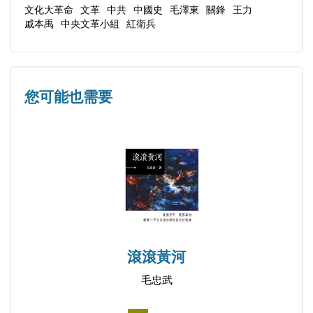
文化大革命
文革
中共
中國史
毛澤東
關鋒
王力
話（1967.7.12.）
館，中共黨政部門的內部資料，民間人士所收藏的第
戚本禹
中央文革小組
紅衛兵
戚本禹給新華社江西分社的一封信（1967.7.14.）
一手文獻，中國國內正式出版的報刊與書籍，以及官
戚本禹、劉建勳接見河南各方代表談話紀要
方與民間的非正式出版物。部分文字來自民間印刷物
（1967.7.14.）
的會議記錄，標點符號的使用很不規範。原因是：記
您可能也需要
戚本禹關於農民進城問題的講話（1967.7.16.）
錄者錄入匆忙難免錯謬；記錄稿未經講話者與與會者
中央文革小組在中宣部的談話（1967.7.16.）（存
修正；記錄者水準參差不齊；所記錄的文字大多係速
目）
成之物，並未經過正規編輯部門細緻審校。鑒於上述
中央首長第六次接見河南赴京彙報代表團紀要
情況，編者特此作如下說明。
（1967.7.18.）
中央首長接見湖南軍隊代表談話紀要（1967.7.20.）
如果對所有標點符號全部修改的話，恐怕對原貌影響
中央首長接見湖南代表團談話紀要（1967.7.20.）
甚大。因此，編者修改的原則是：對顯而易見的標點
戚本禹給北京航空學院「紅旗」的電話指示
滾滾黃河
符號誤用、漏用、缺省等情況，編者予以補充修訂。
（1967.7.21.）
在保證不影響閱讀和理解的前提下，秉持可以不改則
毛忠武
戚本禹給北京市工代會農代會紅代會的電話指示
儘量不改的原則。文字整理的具體辦法是：第一，最