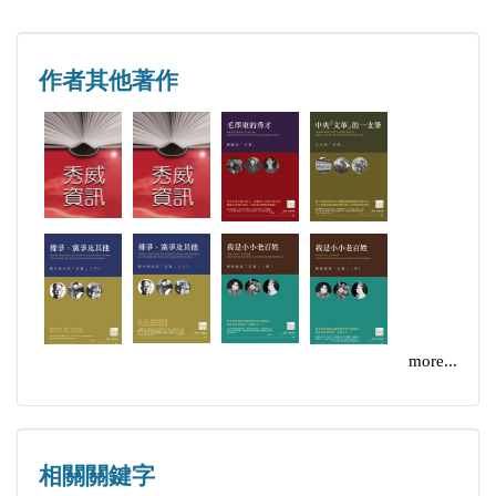
戚本禹與河南「河造總」代表的談話（1967.6.28.）
檔將會保留在每個人的文集之中。
中央首長接見江西無產階級革命派大聯合籌委會代表
談話紀要（1967.7.1.）
第四、 對於年月不詳的情況，一律置於該年月的最
作者其他著作
戚本禹對文藝界的講話（1967.7.3.）
後，列入「本月」、「本年」之下。上述這樣編撰的
戚本禹傳達中央責令劉少奇向北京建工學院交出檢查
目的，主要是為了節省每本書的篇幅，通過幾本書的
（1967.7.4.）
對讀可以獲得的文獻一般不重複收錄。凡是在其他書
中央首長第五次接見河南赴京彙報代表團紀要
本中已經收錄，而本書暫付闕如的情況，一律在目錄
（1967.7.4.）（存目）
和正文中列出標題，並且在標題之後標記「（存
戚本禹關於河南問題的談話（1967.7.6.）
目）」二字。好在每一本的史料都是按照時間順序編
戚本禹在河南部隊領導人彙報工作時的指示
排而成，因此讀者可以根據目錄提供的線索，迅速在
（1967.7.9.）
其他書本中找到相關內容。本叢書的不同文本之間史
more...
戚本禹與河南省三派代表的談話（1967.7.10.）
料高度混融，需要提醒的是，對於有些史實，讀者必
戚本禹對廣東省軍管會關於批判陶鑄的指示
須將多本書一起參照對讀，才能瞭解問題的全貌。
（1967.7.11.）
相關關鍵字
周恩來、戚本禹與赴京彙報的河南部隊領導同志的談
本叢書所收錄文字均來自於中國國內外檔案館、圖書