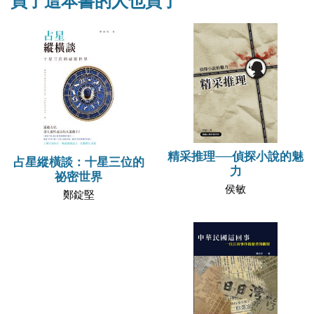
買了這本書的人也買了
精采推理──偵探小說的魅
占星縱橫談：十星三位的
力
祕密世界
侯敏
鄭錠堅