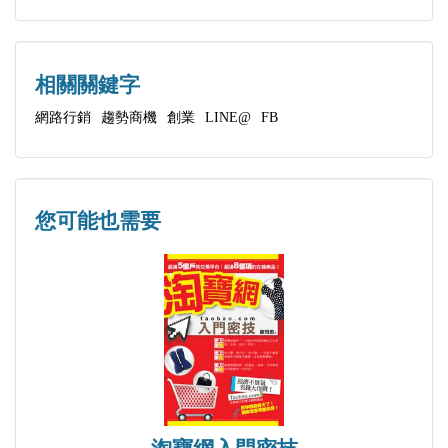
一、社群網路行銷與LINE的快速崛起
二、LINE個人功能操作實例
三、Facebook和LINE交互行銷傳播力無限
相關關鍵字
四、 Facebook Page（粉絲頁）的建立流程及廣告投
網路行銷
趨勢商機
創業
LINE@
FB
放
五、個人帳號如何創造出病毒式行銷
您可能也需要
CH04 創業，你準備好了嗎？／原來
附錄