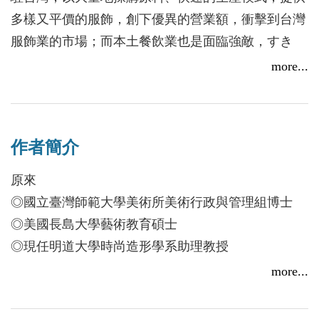
多樣又平價的服飾，創下優異的營業額，衝擊到台灣
服飾業的市場；而本土餐飲業也是面臨強敵，すき
家、くら寿司、添好運、海底撈等國際連鎖餐廳紛紛
more...
來台灣展店，台灣的中小品牌、企業該怎麼辦？
本書以時尚品牌為例，從時尚產業的特性、品牌
操作策略到行銷企劃完整涵涵括其中，並配合詳細、
作者簡介
豐富的圖表做解說，最後再運用知名社群網站LINE@
生活圈、Facebook粉絲頁，將品牌設計理念傳達給目
原來
標消費者，成功打動消費者，成功經營品牌，是中小
◎國立臺灣師範大學美術所美術行政與管理組博士
Facebook正夯？其實……400年前就有人使用「臉書」
企業的求生指導手冊！
了！
◎美國長島大學藝術教育碩士
◎現任明道大學時尚造形學系助理教授
2016/04/11
more...
葉方良
◎國立高雄第一科技大學創業管理碩士