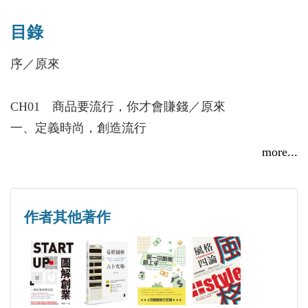
◎現任晟人億國際股份有限公司執行副總經理／教育
目錄
訓練處教育長
◎嘉義市就業服務推廣協會「Line社群行銷實務及應
序／原來
用」、「決勝一鍵間！Line社群行銷大解密」講師
CH01 商品要流行，你才會賺錢／原來
一、定義時尚，創造流行
二、你需要時尚吸金力
more...
三、快速時尚：整合供應鏈與群聚創新的挑戰
CH02 打造成功的時尚品牌！／原來
作者其他著作
一、換顆系統思維的腦袋
二、寫份完美的品牌行銷企劃！
CH03 社群網路與LINE實務操作／葉方良