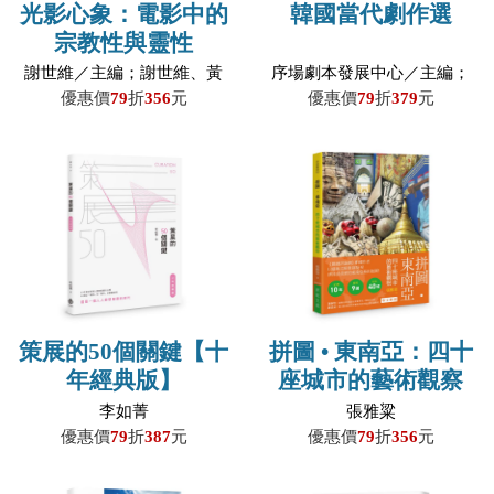
光影心象：電影中的
韓國當代劇作選
宗教性與靈性
謝世維／主編；謝世維、黃
序場劇本發展中心／主編；
柏棋、張毅民、鄭印君、陳
崔緇言、李美慶、裴三植、
優惠價
79
折
356
元
優惠價
79
折
379
元
乃華、陳小樺、高榮禧、杜
尹美賢、文議榮／原著；柳
文仁、王重正、戴忠杰、楊
銀河、林侑毅、李相美、林
美芬、吳奕均、李威德、許
婉瑂／譯
原綸／作
策展的50個關鍵【十
拼圖 • 東南亞：四十
年經典版】
座城市的藝術觀察
李如菁
張雅粱
優惠價
79
折
387
元
優惠價
79
折
356
元