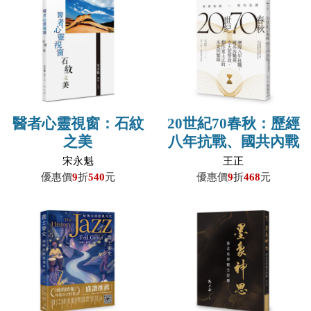
醫者心靈視窗：石紋
20世紀70春秋：歷經
之美
八年抗戰、國共內戰
及北大荒勞改，劇作
宋永魁
王正
家王正的未竟回憶錄
優惠價
9
折
540
元
優惠價
9
折
468
元