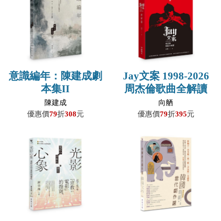
意識編年：陳建成劇
Jay文案 1998-2026
本集II
周杰倫歌曲全解讀
【終結篇】
陳建成
向舾
優惠價
79
折
308
元
優惠價
79
折
395
元