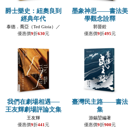
爵士樂史：紐奧良到
墨象神思——書法美
經典年代
學觀念詮釋
泰德．喬亞（Ted Gioia）／
郭晉銓
著；俞璟瑤、任書欣、謝樹
優惠價
9
折
630
元
優惠價
9
折
495
元
寬／譯；明格斯／審校
我們在劇場相遇──
臺灣民主路——書法
王友輝劇場評論文集
集
王友輝
游錫堃編著
優惠價
9
折
441
元
優惠價
9
折
900
元