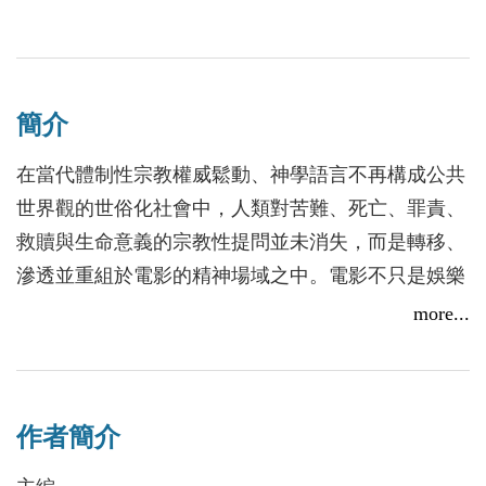
簡介
在當代體制性宗教權威鬆動、神學語言不再構成公共
世界觀的世俗化社會中，人類對苦難、死亡、罪責、
救贖與生命意義的宗教性提問並未消失，而是轉移、
滲透並重組於電影的精神場域之中。電影不只是娛樂
工業的產物，更逐步承擔起過去由宗教體制所承載的
more...
精神功能，成為一種深刻回應人類宗教性需求的現代
媒介。
作者簡介
◎基督宗教
從西方基督教電影歷史出發，深入分析塔可夫斯基、