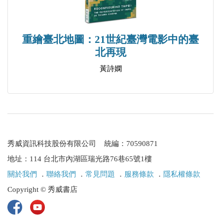
宗教敘事學、宗教理論。著有《宗教、敘事、視覺
性：當代文化中的終極關懷》。
重繪臺北地圖：21世紀臺灣電影中的臺
北再現
戴忠杰
黃詩嫻
政治大學宗教研究所博士生。研究專長為AI與宗教、
伊斯蘭教。
謝世維
美國印第安那大學博士，政治大學宗教研究所教授。
秀威資訊科技股份有限公司 統編：70590871
研究專長為道教、佛道交涉、當代靈性運動。著有
地址：114 台北市內湖區瑞光路76巷65號1樓
《天界之文：魏晉南北朝靈寶經典研究》等書。
關於我們
．
聯絡我們
．
常見問題
．
服務條款
．
隱私權條款
Copyright © 秀威書店