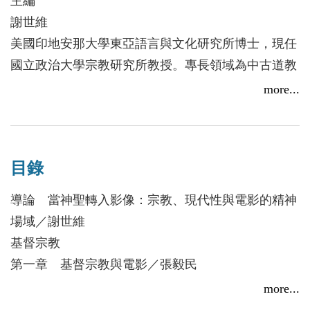
主編
柏格曼、奇士勞斯基與安哲羅普洛斯等大師作品。在
謝世維
這些影片中，神不以奇蹟顯現，而是以缺席與沉默成
美國印地安那大學東亞語言與文化研究所博士，現任
為背景。
國立政治大學宗教研究所教授。專長領域為中古道教
經典與文獻、道教與佛教交涉研究、當代靈性運動研
more...
◎印度教
究。著有《天界之文：魏晉南北朝靈寶經典研究》、
藉由印度大師薩亞·吉雷的經典《女神》，探討信
《大梵彌羅：中古時期道教經典中的佛教》、《鴻濛
仰、懷疑與父權傳統交織時，神聖如何演變成無人能
妙觀：道教文化研究之多元面向》、《道密法圓：道
承擔的倫理災難與生存困境。
目錄
教與密教文化研究》、《神嶽蒼潤：十四世紀南方道
教的山林隱逸、修練技藝與山水藝術》等書。編有
導論 當神聖轉入影像：宗教、現代性與電影的精神
◎伊斯蘭教
《仙人指路——10個故事帶你進入道教的神秘世界》
場域／謝世維
透過伊朗電影《分居風暴》審視高度宗教化社會中，
（與李忠達合編）、《道教概論》等書。
基督宗教
宗教法、社會規範與生存策略彼此衝突所製造出的現
第一章 基督宗教與電影／張毅民
實裂縫。
作者群（依姓名筆畫排列）
第二章 神沉默之後的影像宗教性：塔可夫斯基、柏
more...
王重正
格曼、奇士勞斯基與安哲羅普洛斯的比較／謝世維