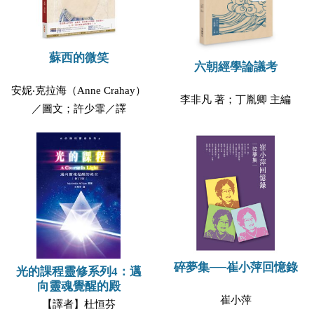
蘇西的微笑
六朝經學論議考
安妮‧克拉海（Anne Crahay）
李非凡 著；丁胤卿 主編
／圖文；許少霏／譯
碎夢集──崔小萍回憶錄
光的課程靈修系列4：邁
向靈魂覺醒的殿
崔小萍
【譯者】杜恒芬