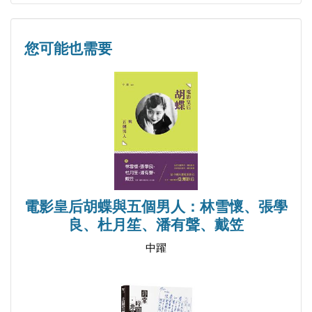
國立政治大學傳播學院博士生，研究興趣為華語恐怖
들』／ThePriests）的怨恨與解冤／鄭印君
電影。同時也是一位作家與電影編劇，文學作品曾獲
第十一章 臺灣恐怖電影的文化內涵／吳奕均
◎數位科技時代的當代回應
數項台灣官方文學獎，編劇作品也曾入圍國際影展。
您可能也需要
第十二章 從《南巫》中鬼神的符號意義探討馬來西
反思數位科技與演算法敘事如何透過即時回饋與情緒
亞華人認同之困境／許原綸
滿足，反向消解了超越風格所容許的沉默，重新界定
李威德
第十三章 透過長青哲學尋覓宗教電影的靈性／王重
當代影像與宗教的結構性轉變。
東吳大學中文所碩士。研究專長為香港殭屍電影，碩
正
士論文〈紅繩糯米今猶在，一張靈符命鬼神——明清
第十四章 睇見，睇見，心慌慌——林正英與殭屍大
這並非一本單純介紹宗教題材電影的文集，而是一項
筆記中的殭屍故事及當代香港電影（1980-2002）的
時代／李威德
嚴肅對待神聖問題的哲學與美學嘗試。當神不再說
轉化〉。
話，終極意義不再被保證，本書為我們開闢了一條不
電影皇后胡蝶與五個男人：林雪懷、張學
以信仰告白為前提的路徑，讓我們在光影的節制與斷
高榮禧
良、杜月笙、潘有聲、戴笠
裂之中，學會與超越的不可抵達性共存。
法國巴黎大學索爾邦藝術史博士、國立清華大學藝術
中躍
與設計學系專任副教授。研究專長為藝術治療、美
學、藝術心理學、精神分析。