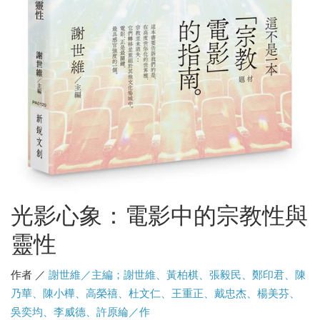
光影心象：電影中的宗教性與
靈性
作者 ／
謝世維／主編；謝世維、黃柏棋、張毅民、鄭印君、陳
乃華、陳小樺、高榮禧、杜文仁、王重正、戴忠杰、楊美芬、
吳奕均、李威德、許原綸／作