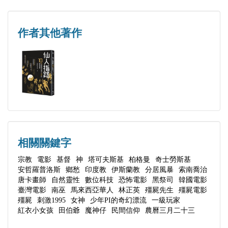
◎藏傳佛教
政治大學宗教研究所碩士生，曾經於中國電影製片廠
第三章 影之道／杜文仁
觀察青海熱貢唐卡畫師紀錄片中神聖技藝在當代資本
擔任製片與導演，離開製片廠後導演了一部有關臺灣
第四章 塔可夫斯基電影中的聖愚主題：從《鄉愁》
作者其他著作
社會下的轉型。
二二八受難者的人文電影《天公金》，獲得許多的回
談起／高榮禧
響。最近作品有《看見靈魂的那隻眼 師公》、《農
世界宗教與其他
◎自然靈性
曆三月二十三》，是少數以臺灣宗教為題材的電影導
第五章 印度教與電影／黃柏棋
泛靈感知電影如何透過風景與非人時間尺度，展現去
演。
第六章 從《分居風暴》看伊朗社會生活的宗教面向
人類中心化的超越風格。
／戴忠杰
杜文仁
第七章 紀錄片《索南喬治：唐卡畫師的神聖與世
◎東亞恐怖與本土電影
臺大哲研所碩士，世界文化學院院長。研究專長為哲
俗》：青海熱貢吾屯唐卡畫師的觀察／陳乃華、陳小
相關關鍵字
剖析韓國《黑祭司》、臺灣恐怖電影以及馬來西亞
學、歷史與文化評論，是《後資本主義社會》書評作
樺
宗教
電影
基督
神
塔可夫斯基
柏格曼
奇士勞斯基
《南巫》中的當代宗教影像如何在外靈附身、怨恨爆
者，並曾推動民間哲學課程，關注社會文化與靈性發
安哲羅普洛斯
鄉愁
印度教
伊斯蘭教
分居風暴
索南喬治
第八章 自然靈性與影像、文字／楊美芬
發、民俗儀式與政治隱喻之間，展現出超越性的逼
唐卡畫師
自然靈性
數位科技
恐怖電影
黑祭司
韓國電影
展。譯有《科學方法新論》、《大現身》。
第九章 數位科技、宗教與電影／張毅民
臺灣電影
南巫
馬來西亞華人
林正英
殭屍先生
殭屍電影
近、變形或失敗。同時，透過林正英殭屍電影大時代
殭屍
刺激1995
女神
少年PI的奇幻漂流
一級玩家
東亞宗教
的探討，批判宗教符號如何被市場機制與奇觀敘事功
紅衣小女孩
田伯爺
魔神仔
民間信仰
農曆三月二十三
吳奕均
第十章 韓國恐怖類型電影《黑祭司》（『검은사제
能性地馴化。