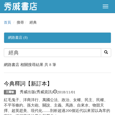
首頁
搜尋
經典
網路書店 (8)
網路書店 相關搜尋結果 共 8 筆
今典釋詞【新訂本】
2018/11/01
秀威出版(秀威資訊)
王爾敏
紅毛鬼子、洋商洋行、萬國公法、政治、女權、民主、民權、
不平等條約、孫大砲、關說、主義、馬路、自來水、物競天
擇、超英趕美、現代化……剖析超過200個近代以來習以為常的