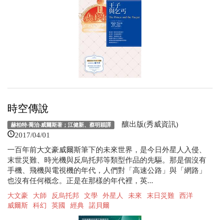
時空傳說
釀出版(秀威資訊)
赫柏特‧喬治‧威爾斯著；江健新、蔡明穎譯
2017/04/01
一百年前大文豪威爾斯筆下的未來世界，是今日外星人入侵、
末世災難、時光機與反烏托邦等類型作品的先驅。那是個沒有
手機、飛機與電視機的年代，人們對「高速公路」與「網路」
也沒有任何概念。正是在那樣的年代裡，英...
大文豪
大師
反烏托邦
文學
外星人
未來
末日災難
西洋
威爾斯
科幻
英國
經典
諾貝爾