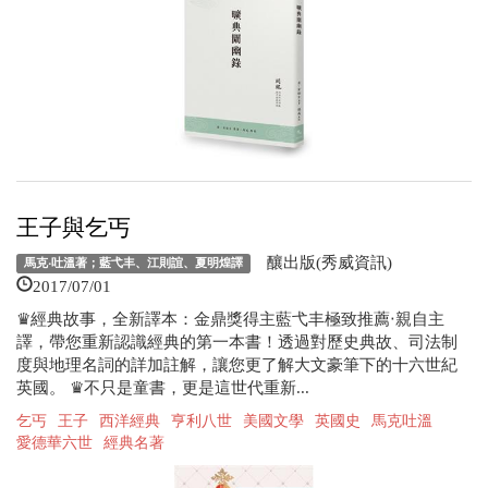
王子與乞丐
釀出版(秀威資訊)
馬克‧吐溫著；藍弋丰、江則誼、夏明煌譯
2017/07/01
♛經典故事，全新譯本：金鼎獎得主藍弋丰極致推薦‧親自主
譯，帶您重新認識經典的第一本書！透過對歷史典故、司法制
度與地理名詞的詳加註解，讓您更了解大文豪筆下的十六世紀
英國。 ♛不只是童書，更是這世代重新...
乞丐
王子
西洋經典
亨利八世
美國文學
英國史
馬克吐溫
愛德華六世
經典名著