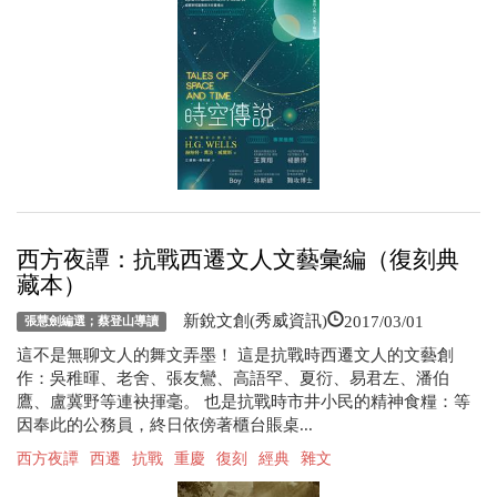
西方夜譚：抗戰西遷文人文藝彙編（復刻典
藏本）
2017/03/01
新銳文創(秀威資訊)
張慧劍編選；蔡登山導讀
這不是無聊文人的舞文弄墨！ 這是抗戰時西遷文人的文藝創
作：吳稚暉、老舍、張友鸞、高語罕、夏衍、易君左、潘伯
鷹、盧冀野等連袂揮毫。 也是抗戰時市井小民的精神食糧：等
因奉此的公務員，終日依傍著櫃台賬桌...
西方夜譚
西遷
抗戰
重慶
復刻
經典
雜文