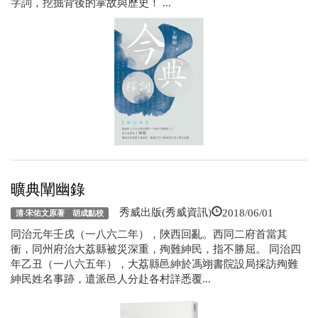
字詞，挖掘背後的掌故與歷史！ ...
曠典闡幽錄
2018/06/01
秀威出版(秀威資訊)
清‧宋佑文原著 胡成點校
同治元年壬戌（一八六二年），陜西回亂。西同二府首當其
衝，同州府治大荔縣被災深重，殉難紳民，指不勝屈。 同治四
年乙丑（一八六五年），大荔縣邑紳於馮翊書院設局採訪殉難
紳民姓名事跡，遣派邑人分赴各村詳悉覆...