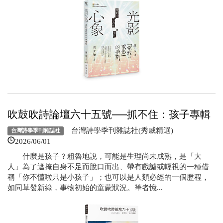
吹鼓吹詩論壇六十五號──抓不住：孩子專輯
台灣詩學季刊雜誌社(秀威精選)
台灣詩學季刊雜誌社
2026/06/01
什麼是孩子？粗魯地說，可能是生理尚未成熟，是「大
人」為了遮掩自身不足而脫口而出、帶有戲謔或輕視的一種借
稱「你不懂啦只是小孩子」；也可以是人類必經的一個歷程，
如同草發新綠，事物初始的童蒙狀況。筆者憶...