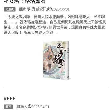
巫女珞：珞珞如石
2025/06/01
釀出版(秀威資訊)
幻晨夜
「涿鹿之戰以降，神州大陸水患頻發，凶獸肆意吃人，民不聊
生……」 祝依珞從沒想過，自己竟倒楣到在颱風天上工被怪風
捲走，莫名穿越到妖怪橫行的異世界後，還因身負特殊力量就
遭人追殺！ 所幸天無絕人之路...
#FFF
2025/04/01
獵海人
安和