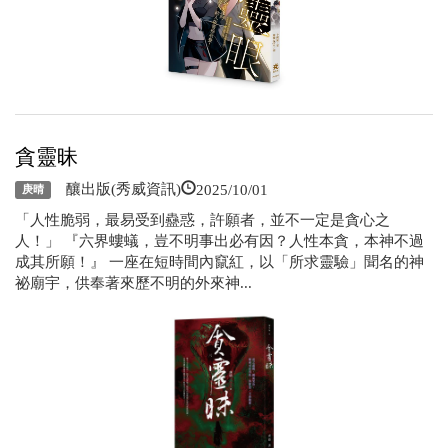
貪靈昧
2025/10/01
釀出版(秀威資訊)
庚晴
「人性脆弱，最易受到蠱惑，許願者，並不一定是貪心之
人！」 『六界螻蟻，豈不明事出必有因？人性本貪，本神不過
成其所願！』 一座在短時間內竄紅，以「所求靈驗」聞名的神
祕廟宇，供奉著來歷不明的外來神...