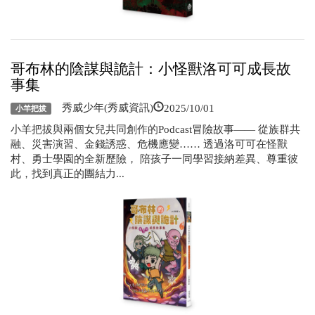
哥布林的陰謀與詭計：小怪獸洛可可成長故
事集
2025/10/01
秀威少年(秀威資訊)
小羊把拔
小羊把拔與兩個女兒共同創作的Podcast冒險故事—— 從族群共
融、災害演習、金錢誘惑、危機應變…… 透過洛可可在怪獸
村、勇士學園的全新歷險， 陪孩子一同學習接納差異、尊重彼
此，找到真正的團結力...