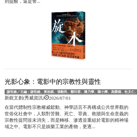
則提醒，還是警...
光影心象：電影中的宗教性與靈性
謝世維／主編；謝世維、黃柏棋、張毅民、鄭印君、陳乃華、陳小樺、高榮禧、杜文仁
2026/07/01
新銳文創(秀威資訊)
在當代體制性宗教權威鬆動、神學語言不再構成公共世界觀的
世俗化社會中，人類對苦難、死亡、罪責、救贖與生命意義的
宗教性提問並未消失，而是轉移、滲透並重組於電影的精神場
域之中。電影不只是娛樂工業的產物，更逐...