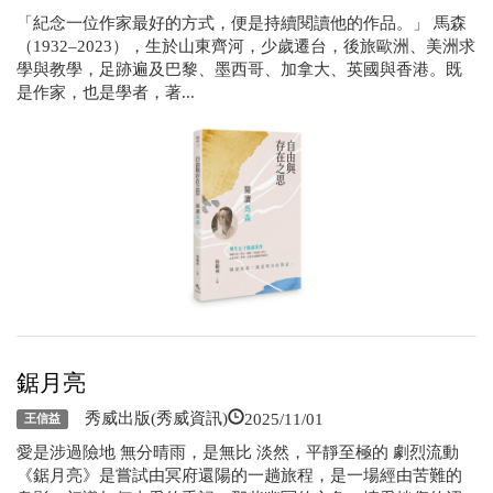
「紀念一位作家最好的方式，便是持續閱讀他的作品。」 馬森
（1932–2023），生於山東齊河，少歲遷台，後旅歐洲、美洲求
學與教學，足跡遍及巴黎、墨西哥、加拿大、英國與香港。既
是作家，也是學者，著...
鋸月亮
2025/11/01
秀威出版(秀威資訊)
王信益
愛是涉過險地 無分晴雨，是無比 淡然，平靜至極的 劇烈流動
《鋸月亮》是嘗試由冥府還陽的一趟旅程，是一場經由苦難的