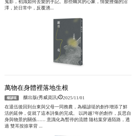
鬼影，初識如何去愛的手記。那些幽冥的心象，情愛挫傷的沼
澤，於日常中，反覆湧...
萬物在身體裡落地生根
2025/11/01
釀出版(秀威資訊)
楊諺珽
在退伍後回到台東與父母一同務農，為楊諺珽的創作增添了鮮
活的延伸，促就了這本詩集的完成。 以跨越7年的創作，反思自
身與物景的關係…… 意識化為暫停的流體 隨枯葉穿過陌路，透
過 雙耳按捺掌背 ...