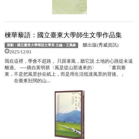
楝華藜語：國立臺東大學師生文學作品集
釀出版(秀威資訊)
策劃：國立臺東大學華語文學系 主編：王萬象
2025/12/01
我在這裡，學會不趕路， 只跟著風，聽它說 土地的心跳從未遠
離過。 ──摘自黃明祺〈風是從山那邊來的〉 「書寫臺
東，不是把風景抄在紙上，而是用生活抵達風景的背後。」
在臺東壯闊的山...