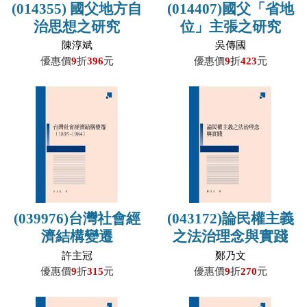
(014355) 國父地方自
(014407)國父「省地
治思想之研究
位」主張之研究
陳淳斌
吳傳國
優惠價
9
折
396
元
優惠價
9
折
423
元
(039976)台灣社會經
(043172)論民權主義
濟結構變遷
之法治理念與實踐
(1895~1984)
許主冠
鄭乃文
優惠價
9
折
315
元
優惠價
9
折
270
元