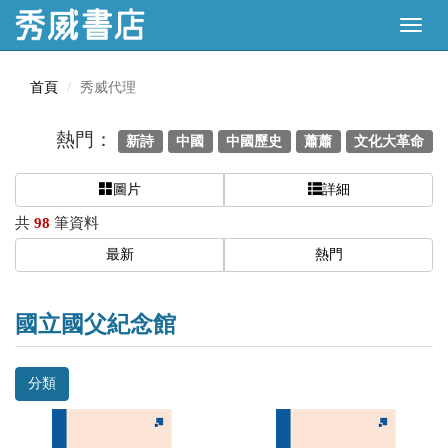
首頁
秀威代理
熱門：
新詩
中國
中國歷史
蕭蕭
文化大革命
圖片
詳細
共
98
筆資料
最新
熱門
國立國父紀念館
分類