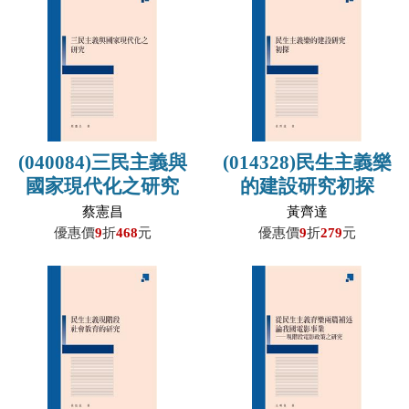
(040084)三民主義與
(014328)民生主義樂
國家現代化之研究
的建設研究初探
蔡憲昌
黃齊達
優惠價
9
折
468
元
優惠價
9
折
279
元