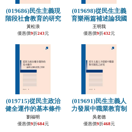
(019686)民生主義現
(019698)從民生主義
階段社會教育的研究
育樂兩篇補述論我國
電影事業－現階段電
黃松浪
王明我
影政策之研究
優惠價
9
折
243
元
優惠價
9
折
432
元
(019715)從民主政治
(019691)民生主義人
健全運作的基本條件
力發展中職業教育制
－論國父訓政思想之
度之研究
劉福明
吳老德
價值
優惠價
9
折
684
元
優惠價
9
折
468
元