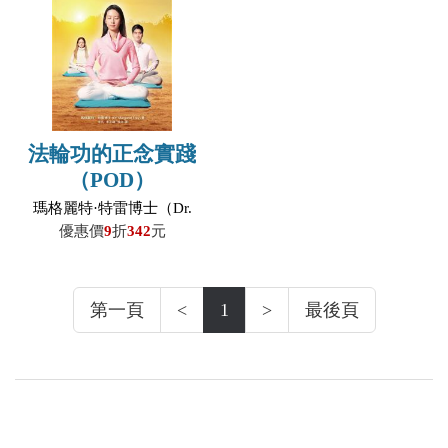
法輪功的正念實踐
（POD）
瑪格麗特·特雷博士（Dr.
Margaret Trey）
優惠價
9
折
342
元
第一頁
<
1
>
最後頁