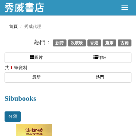
首頁
秀威代理
熱門：
新詩
吹鼓吹
香港
蕭蕭
古籍
圖片
詳細
共
1
筆資料
最新
熱門
Sibubooks
分類